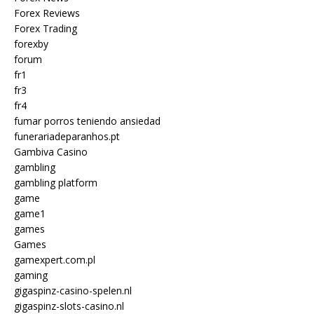
Forex Reviews
Forex Trading
forexby
forum
fr1
fr3
fr4
fumar porros teniendo ansiedad
funerariadeparanhos.pt
Gambiva Casino
gambling
gambling platform
game
game1
games
Games
gamexpert.com.pl
gaming
gigaspinz-casino-spelen.nl
gigaspinz-slots-casino.nl