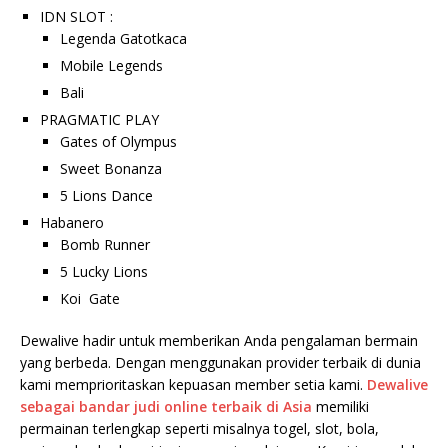
IDN SLOT :
Legenda Gatotkaca
Mobile Legends
Bali
PRAGMATIC PLAY
Gates of Olympus
Sweet Bonanza
5 Lions Dance
Habanero
Bomb Runner
5 Lucky Lions
Koi Gate
Dewalive hadir untuk memberikan Anda pengalaman bermain
yang berbeda. Dengan menggunakan provider terbaik di dunia
kami memprioritaskan kepuasan member setia kami.
Dewalive
sebagai bandar judi online terbaik di Asia
memiliki
permainan terlengkap seperti misalnya togel, slot, bola,