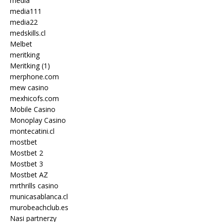
media
media111
media22
medskills.cl
Melbet
meritking
Meritking (1)
merphone.com
mew casino
mexhicofs.com
Mobile Casino
Monoplay Casino
montecatini.cl
mostbet
Mostbet 2
Mostbet 3
Mostbet AZ
mrthrills casino
municasablanca.cl
murobeachclub.es
Nasi partnerzy