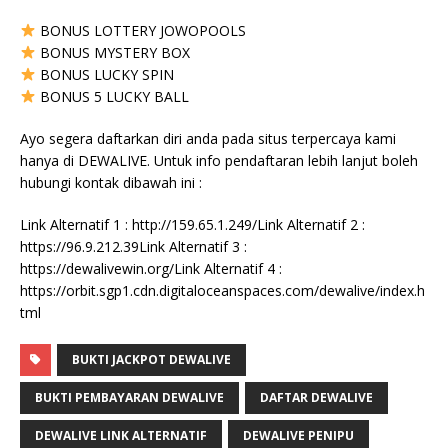
BONUS LOTTERY JOWOPOOLS
BONUS MYSTERY BOX
BONUS LUCKY SPIN
BONUS 5 LUCKY BALL
Ayo segera daftarkan diri anda pada situs terpercaya kami
hanya di DEWALIVE. Untuk info pendaftaran lebih lanjut boleh
hubungi kontak dibawah ini :
Link Alternatif 1 : http://159.65.1.249/Link Alternatif 2 :
https://96.9.212.39Link Alternatif 3 :
https://dewalivewin.org/Link Alternatif 4 :
https://orbit.sgp1.cdn.digitaloceanspaces.com/dewalive/index.h
tml
BUKTI JACKPOT DEWALIVE
BUKTI PEMBAYARAN DEWALIVE
DAFTAR DEWALIVE
DEWALIVE LINK ALTERNATIF
DEWALIVE PENIPU