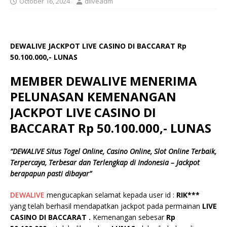
October 16, 2024
dliveadm
DEWALIVE JACKPOT LIVE CASINO DI BACCARAT Rp
50.100.000,- LUNAS
MEMBER DEWALIVE MENERIMA
PELUNASAN KEMENANGAN
JACKPOT LIVE CASINO DI
BACCARAT Rp 50.100.000,- LUNAS
“
DEWALIVE
Situs Togel Online, Casino Online, Slot Online Terbaik,
Terpercaya, Terbesar dan Terlengkap di Indonesia – Jackpot
berapapun pasti dibayar”
DEWALIVE
mengucapkan selamat kepada user id :
RIK***
yang telah berhasil mendapatkan jackpot pada permainan
LIVE
CASINO DI BACCARAT .
Kemenangan sebesar
Rp