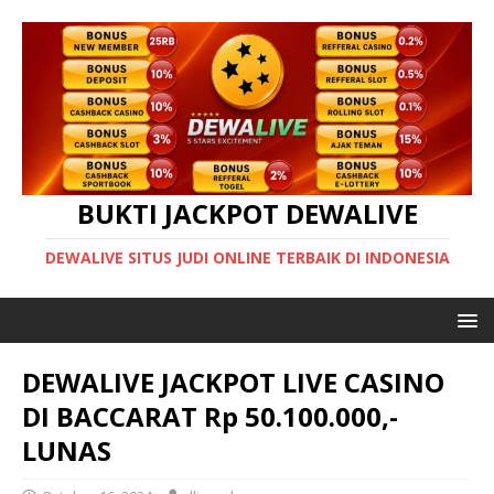
BUKTI JACKPOT DEWALIVE
DEWALIVE SITUS JUDI ONLINE TERBAIK DI INDONESIA
DEWALIVE JACKPOT LIVE CASINO
DI BACCARAT Rp 50.100.000,-
LUNAS