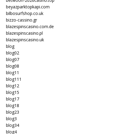
betwoon-2026casino.top
beyazparktopkapi.com
bilbosurfshop.co.uk
bizzo-cassino.gr
blazespinscasino.com.de
blazespinscasino.pl
blazespinscasino.uk
blog
blog02
blog07
blog08
blog11
blog111
blog12
blog15
blog17
blog18
blog23
blog3
blog34
blog4