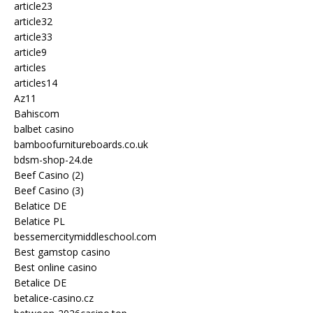
article23
article32
article33
article9
articles
articles14
Az11
Bahiscom
balbet casino
bamboofurnitureboards.co.uk
bdsm-shop-24.de
Beef Casino (2)
Beef Casino (3)
Belatice DE
Belatice PL
bessemercitymiddleschool.com
Best gamstop casino
Best online casino
Betalice DE
betalice-casino.cz