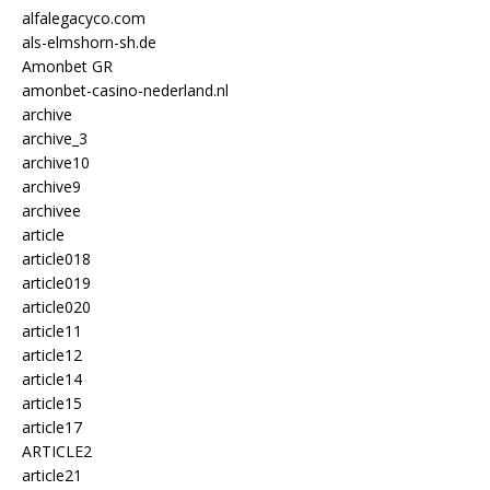
alfalegacyco.com
als-elmshorn-sh.de
Amonbet GR
amonbet-casino-nederland.nl
archive
archive_3
archive10
archive9
archivee
article
article018
article019
article020
article11
article12
article14
article15
article17
ARTICLE2
article21