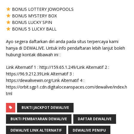
BONUS LOTTERY JOWOPOOLS
BONUS MYSTERY BOX
BONUS LUCKY SPIN
BONUS 5 LUCKY BALL
Ayo segera daftarkan diri anda pada situs terpercaya kami
hanya di DEWALIVE. Untuk info pendaftaran lebih lanjut boleh
hubungi kontak dibawah ini :
Link Alternatif 1 : http://159.65.1.249/Link Alternatif 2 :
https://96.9.212.39Link Alternatif 3 :
https://dewalivewin.org/Link Alternatif 4 :
https://orbit.sgp1.cdn.digitaloceanspaces.com/dewalive/index.h
tml
BUKTI JACKPOT DEWALIVE
BUKTI PEMBAYARAN DEWALIVE
DAFTAR DEWALIVE
DEWALIVE LINK ALTERNATIF
DEWALIVE PENIPU