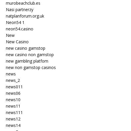
murobeachclub.es
Nasi partnerzy
natplanforum.org.uk
Neon54 1
neon54.casino
New
New Casino
new casino gamstop
new casino non gamstop
new gambling platfom
new non gamstop casinos
news
news_2
news011
news06
news10
news11
news111
news12
news14