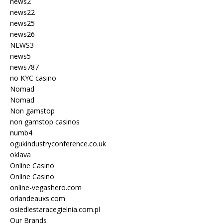
news2
news22
news25
news26
NEWS3
news5
news787
no KYC casino
Nomad
Nomad
Non gamstop
non gamstop casinos
numb4
ogukindustryconference.co.uk
oklava
Online Casino
Online Casino
online-vegashero.com
orlandeauxs.com
osiedlestaracegielnia.com.pl
Our Brands