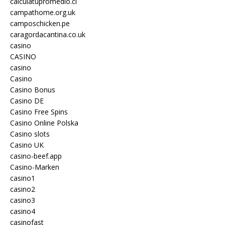
calculatupromedio.cl
campathome.org.uk
camposchicken.pe
caragordacantina.co.uk
casino
CASINO
casino
Casino
Casino Bonus
Casino DE
Casino Free Spins
Casino Online Polska
Casino slots
Casino UK
casino-beef.app
Casino-Marken
casino1
casino2
casino3
casino4
casinofast