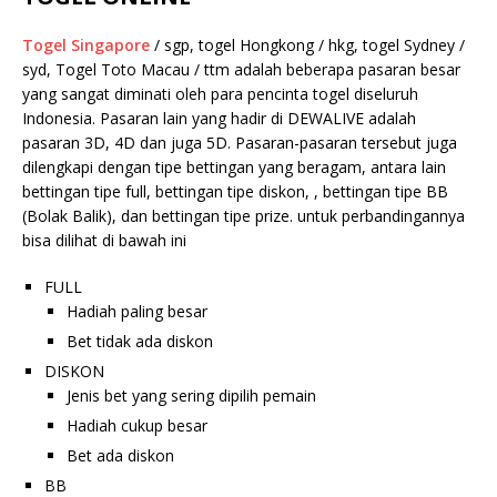
Togel Singapore
/ sgp, togel Hongkong / hkg, togel Sydney /
syd, Togel Toto Macau / ttm adalah beberapa pasaran besar
yang sangat diminati oleh para pencinta togel diseluruh
Indonesia. Pasaran lain yang hadir di DEWALIVE adalah
pasaran 3D, 4D dan juga 5D. Pasaran-pasaran tersebut juga
dilengkapi dengan tipe bettingan yang beragam, antara lain
bettingan tipe full, bettingan tipe diskon, , bettingan tipe BB
(Bolak Balik), dan bettingan tipe prize. untuk perbandingannya
bisa dilihat di bawah ini
FULL
Hadiah paling besar
Bet tidak ada diskon
DISKON
Jenis bet yang sering dipilih pemain
Hadiah cukup besar
Bet ada diskon
BB