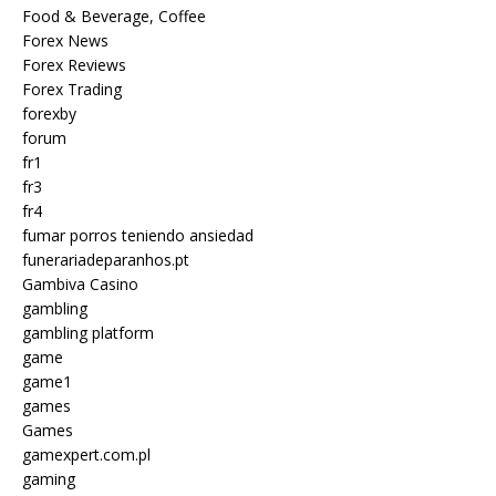
Food & Beverage, Coffee
Forex News
Forex Reviews
Forex Trading
forexby
forum
fr1
fr3
fr4
fumar porros teniendo ansiedad
funerariadeparanhos.pt
Gambiva Casino
gambling
gambling platform
game
game1
games
Games
gamexpert.com.pl
gaming