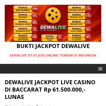
BUKTI JACKPOT DEWALIVE
DEWALIVE SITUS JUDI ONLINE TERBAIK DI INDONESIA
DEWALIVE JACKPOT LIVE CASINO
DI BACCARAT Rp 61.500.000,-
LUNAS