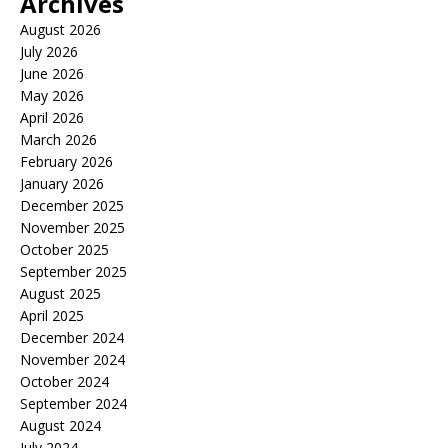
Archives
August 2026
July 2026
June 2026
May 2026
April 2026
March 2026
February 2026
January 2026
December 2025
November 2025
October 2025
September 2025
August 2025
April 2025
December 2024
November 2024
October 2024
September 2024
August 2024
July 2024