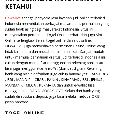
KETAHUI
Dewalive
sebagai penyedia jasa layanan judi online terbaik di
indonesia menyediakan berbagai macam jenis permainan yang
sudah tidak asing bagi masyarakat Indonesia. Situs ini
menyediakan permainan Togel Online terbaik dan juga Slot
Online terlengkap. Selain togel online dan slot online,
DEWALIVE juga menyediakan permainan Casino Online yang
tidak kalah seru dan mudah untuk dimainkan. Sangat mudah
untuk memulai permainan di situs judi terbaik di indonesia ini,
cukup dengan mendaftar menggunakan rekening bank atau
bisa juga menggunakan
e-wallet
(dompet digital). Rekening
bank yang bisa didaftarkan juga cukup banyak yaitu BANK BCA
, BRI , MANDIRI , CIMB , PANIN , SINARMAS , BSI , JENIUS ,
MAYBANK , MEGA , PERMATA dan untuk e-wallet bisa
menggunakan DANA, GOPAY, OVO. Selain dari bank yang
sudah disebutkan, deposit juga bisa melalui metode QRIS
(scan barcode).
TOGEL ONLINE