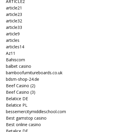
ARTICLE2
article21
article23
article32
article33
article9
articles
articles14
Az11
Bahiscom
balbet casino
bamboofurnitureboards.co.uk
bdsm-shop-24.de
Beef Casino (2)
Beef Casino (3)
Belatice DE
Belatice PL
bessemercitymiddleschool.com
Best gamstop casino
Best online casino
Betalice DE