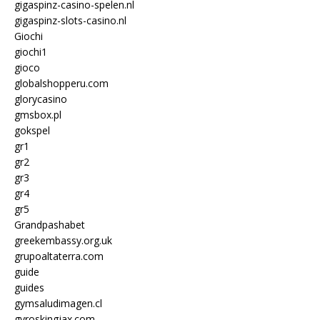
gigaspinz-casino-spelen.nl
gigaspinz-slots-casino.nl
Giochi
giochi1
gioco
globalshopperu.com
glorycasino
gmsbox.pl
gokspel
gr1
gr2
gr3
gr4
gr5
Grandpashabet
greekembassy.org.uk
grupoaltaterra.com
guide
guides
gymsaludimagen.cl
gyroskingjax.com