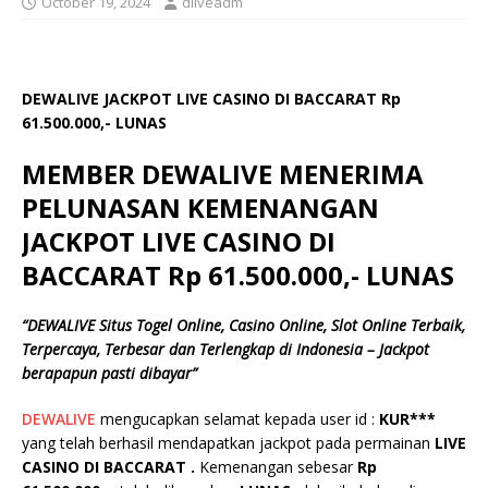
October 19, 2024
dliveadm
DEWALIVE JACKPOT LIVE CASINO DI BACCARAT Rp
61.500.000,- LUNAS
MEMBER DEWALIVE MENERIMA
PELUNASAN KEMENANGAN
JACKPOT LIVE CASINO DI
BACCARAT Rp 61.500.000,- LUNAS
“
DEWALIVE
Situs Togel Online, Casino Online, Slot Online Terbaik,
Terpercaya, Terbesar dan Terlengkap di Indonesia – Jackpot
berapapun pasti dibayar”
DEWALIVE
mengucapkan selamat kepada user id :
KUR***
yang telah berhasil mendapatkan jackpot pada permainan
LIVE
CASINO DI BACCARAT .
Kemenangan sebesar
Rp