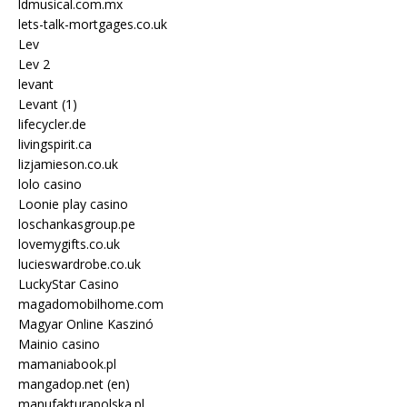
ldmusical.com.mx
lets-talk-mortgages.co.uk
Lev
Lev 2
levant
Levant (1)
lifecycler.de
livingspirit.ca
lizjamieson.co.uk
lolo casino
Loonie play casino
loschankasgroup.pe
lovemygifts.co.uk
lucieswardrobe.co.uk
LuckyStar Casino
magadomobilhome.com
Magyar Online Kaszinó
Mainio casino
mamaniabook.pl
mangadop.net (en)
manufakturapolska.pl