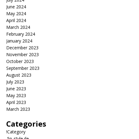
June 2024
May 2024
April 2024
March 2024
February 2024
January 2024
December 2023
November 2023
October 2023
September 2023
August 2023
July 2023
June 2023
May 2023
April 2023
March 2023
Categories
!Category
.5p-style.de