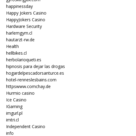
happinessday
Happy Jokers Casino
HappyJokers Casino
Hardware Security
harlemgym.cl
hautarzt-rw.de
Health
hellbikes.cl
herbolarioqueti.es
hipnosis para dejar las drogas
hogardelpescadorsanturce.es
hotel-renneslesbains.com
httpswww.comchay.de
Hurmio casino
Ice Casino
IGaming
imgurl.pl
imtri.cl
Independent Casino
info