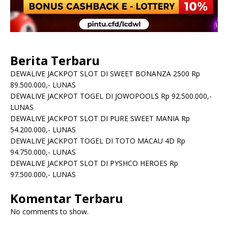
Berita Terbaru
DEWALIVE JACKPOT SLOT DI SWEET BONANZA 2500 Rp
89.500.000,- LUNAS
DEWALIVE JACKPOT TOGEL DI JOWOPOOLS Rp 92.500.000,-
LUNAS
DEWALIVE JACKPOT SLOT DI PURE SWEET MANIA Rp
54.200.000,- LUNAS
DEWALIVE JACKPOT TOGEL DI TOTO MACAU 4D Rp
94.750.000,- LUNAS
DEWALIVE JACKPOT SLOT DI PYSHCO HEROES Rp
97.500.000,- LUNAS
Komentar Terbaru
No comments to show.