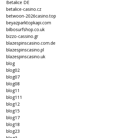
Betalice DE
betalice-casino.cz
betwoon-2026casino.top
beyazparktopkapi.com
bilbosurfshop.co.uk
bizzo-cassino.gr
blazespinscasino.com.de
blazespinscasino.pl
blazespinscasino.uk
blog
blog02
blog07
blog08
blog11
blog111
blog12
blog15
blog17
blog18
blog23
blog3