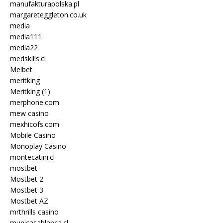
manufakturapolska.pl
margareteggleton.co.uk
media
media111
media22
medskills.cl
Melbet
meritking
Meritking (1)
merphone.com
mew casino
mexhicofs.com
Mobile Casino
Monoplay Casino
montecatini.cl
mostbet
Mostbet 2
Mostbet 3
Mostbet AZ
mrthrills casino
municasablanca.cl