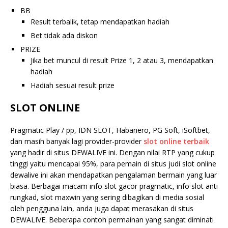
BB
Result terbalik, tetap mendapatkan hadiah
Bet tidak ada diskon
PRIZE
Jika bet muncul di result Prize 1, 2 atau 3, mendapatkan
hadiah
Hadiah sesuai result prize
SLOT ONLINE
Pragmatic Play / pp, IDN SLOT, Habanero, PG Soft, iSoftbet,
dan masih banyak lagi provider-provider
slot online terbaik
yang hadir di situs DEWALIVE ini. Dengan nilai RTP yang cukup
tinggi yaitu mencapai 95%, para pemain di situs judi slot online
dewalive ini akan mendapatkan pengalaman bermain yang luar
biasa. Berbagai macam info slot gacor pragmatic, info slot anti
rungkad, slot maxwin yang sering dibagikan di media sosial
oleh pengguna lain, anda juga dapat merasakan di situs
DEWALIVE. Beberapa contoh permainan yang sangat diminati