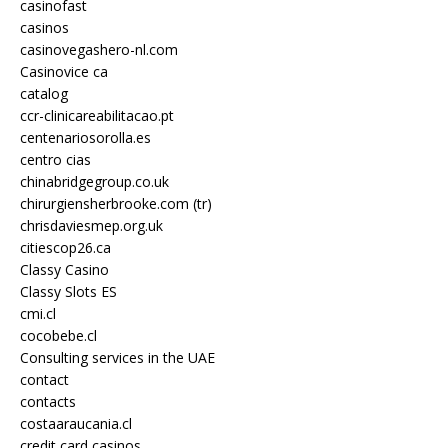
casinofast
casinos
casinovegashero-nl.com
Casinovice ca
catalog
ccr-clinicareabilitacao.pt
centenariosorolla.es
centro cias
chinabridgegroup.co.uk
chirurgiensherbrooke.com (tr)
chrisdaviesmep.org.uk
citiescop26.ca
Classy Casino
Classy Slots ES
cmi.cl
cocobebe.cl
Consulting services in the UAE
contact
contacts
costaaraucania.cl
credit card casinos