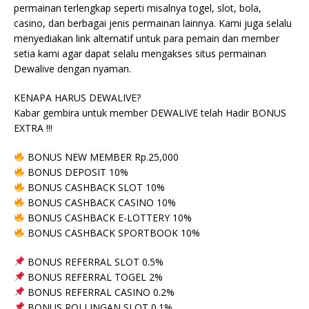
permainan terlengkap seperti misalnya togel, slot, bola,
casino, dan berbagai jenis permainan lainnya. Kami juga selalu
menyediakan link alternatif untuk para pemain dan member
setia kami agar dapat selalu mengakses situs permainan
Dewalive dengan nyaman.
KENAPA HARUS DEWALIVE?
Kabar gembira untuk member DEWALIVE telah Hadir BONUS
EXTRA !!!
BONUS NEW MEMBER Rp.25,000
BONUS DEPOSIT 10%
BONUS CASHBACK SLOT 10%
BONUS CASHBACK CASINO 10%
BONUS CASHBACK E-LOTTERY 10%
BONUS CASHBACK SPORTBOOK 10%
BONUS REFERRAL SLOT 0.5%
BONUS REFERRAL TOGEL 2%
BONUS REFERRAL CASINO 0.2%
BONUS ROLLINGAN SLOT 0.1%