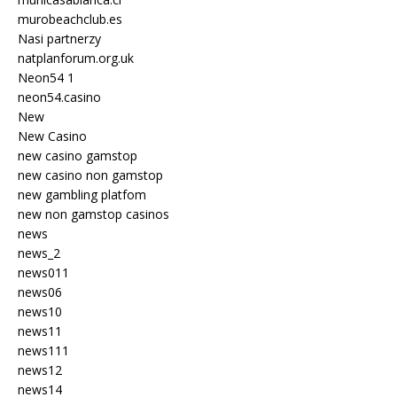
murobeachclub.es
Nasi partnerzy
natplanforum.org.uk
Neon54 1
neon54.casino
New
New Casino
new casino gamstop
new casino non gamstop
new gambling platfom
new non gamstop casinos
news
news_2
news011
news06
news10
news11
news111
news12
news14