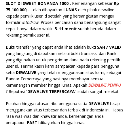
SLOT DI SWEET BONANZA 1000 .
Kemenangan sebesar
Rp
75.100.000
,-.
telah dibayarkan
LUNAS
oleh pihak dewalive
kepada pemilik user id setelah yang bersangkutan mengisi
formulir
withdraw
. Proses pencairan dana berlangsung sangat
cepat hanya dalam waktu
5-11 menit
sudah berada dalam
rekening pemilik user id.
Bukti transfer yang dapat anda lihat adalah bukti
SAH / VALID
yang langsung di dapatkan melalui bukti transaksi dari Bank
yang digunakan untuk pengiriman dana pada rekening pemilik
user id. Terima kasih kami sampaikan kepada para pengguna
setia
DEWALIVE
yang telah menggunakan situs kami, sebagai
Bandar Terpercaya yang pastinya membayar semua
kemenangan member hingga lunas. Apakah
DEWALIVE
PENIPU
? Reputasi “
DEWALIVE
TERPERCAYA
” sudah sangat melekat.
Puluhan hingga ratusan ribu pengguna setia
DEWALIVE
tetap
menggunakan situs terbesar dan terbaik di Indonesia ini. Hapus
rasa was-was dan khawatir anda, kemenangan anda
berapapun
PASTI
dibayarkan hingga lunas.