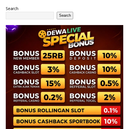
Search
Search