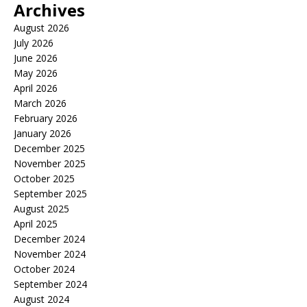
Archives
August 2026
July 2026
June 2026
May 2026
April 2026
March 2026
February 2026
January 2026
December 2025
November 2025
October 2025
September 2025
August 2025
April 2025
December 2024
November 2024
October 2024
September 2024
August 2024