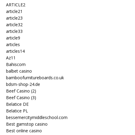
ARTICLE2
article21
article23
article32
article33
article9
articles
articles14
Az11
Bahiscom
balbet casino
bamboofurnitureboards.co.uk
bdsm-shop-24.de
Beef Casino (2)
Beef Casino (3)
Belatice DE
Belatice PL
bessemercitymiddleschool.com
Best gamstop casino
Best online casino