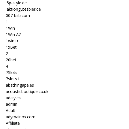
.5p-style.de
.aktiongutesbier.de
007-bsb.com
1
1Win
1Win AZ
1win tr
1xBet
2
20bet
4
7Slots
7slots.it
abathingape.es
acousticboutique.co.uk
adaly.es
admin
Adult
adymainox.com
Affiliate