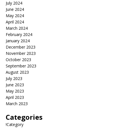
July 2024
June 2024
May 2024
April 2024
March 2024
February 2024
January 2024
December 2023
November 2023
October 2023
September 2023
August 2023
July 2023
June 2023
May 2023
April 2023
March 2023
Categories
!Category