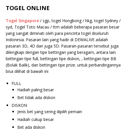
TOGEL ONLINE
Togel Singapore
/ sgp, togel Hongkong / hkg, togel Sydney /
syd, Togel Toto Macau / ttm adalah beberapa pasaran besar
yang sangat diminati oleh para pencinta togel diseluruh
Indonesia. Pasaran lain yang hadir di DEWALIVE adalah
pasaran 3D, 4D dan juga 5D. Pasaran-pasaran tersebut juga
dilengkapi dengan tipe bettingan yang beragam, antara lain
bettingan tipe full, bettingan tipe diskon, , bettingan tipe BB
(Bolak Balik), dan bettingan tipe prize. untuk perbandingannya
bisa dilihat di bawah ini
FULL
Hadiah paling besar
Bet tidak ada diskon
DISKON
Jenis bet yang sering dipilih pemain
Hadiah cukup besar
Bet ada diskon