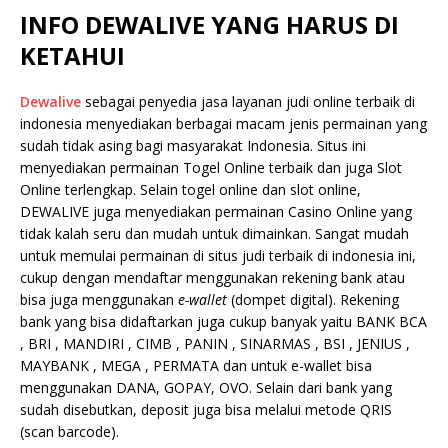
INFO DEWALIVE
YANG HARUS DI
KETAHUI
Dewalive
sebagai penyedia jasa layanan judi online terbaik di
indonesia menyediakan berbagai macam jenis permainan yang
sudah tidak asing bagi masyarakat Indonesia. Situs ini
menyediakan permainan Togel Online terbaik dan juga Slot
Online terlengkap. Selain togel online dan slot online,
DEWALIVE juga menyediakan permainan Casino Online yang
tidak kalah seru dan mudah untuk dimainkan. Sangat mudah
untuk memulai permainan di situs judi terbaik di indonesia ini,
cukup dengan mendaftar menggunakan rekening bank atau
bisa juga menggunakan
e-wallet
(dompet digital). Rekening
bank yang bisa didaftarkan juga cukup banyak yaitu BANK BCA
, BRI , MANDIRI , CIMB , PANIN , SINARMAS , BSI , JENIUS ,
MAYBANK , MEGA , PERMATA dan untuk e-wallet bisa
menggunakan DANA, GOPAY, OVO. Selain dari bank yang
sudah disebutkan, deposit juga bisa melalui metode QRIS
(scan barcode).