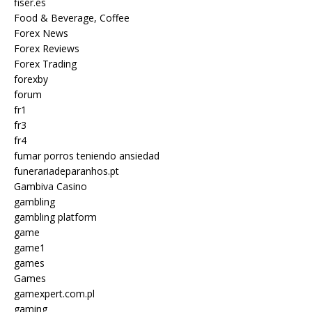
fiser.es
Food & Beverage, Coffee
Forex News
Forex Reviews
Forex Trading
forexby
forum
fr1
fr3
fr4
fumar porros teniendo ansiedad
funerariadeparanhos.pt
Gambiva Casino
gambling
gambling platform
game
game1
games
Games
gamexpert.com.pl
gaming