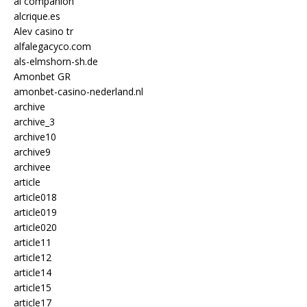
ai companion
alcrique.es
Alev casino tr
alfalegacyco.com
als-elmshorn-sh.de
Amonbet GR
amonbet-casino-nederland.nl
archive
archive_3
archive10
archive9
archivee
article
article018
article019
article020
article11
article12
article14
article15
article17