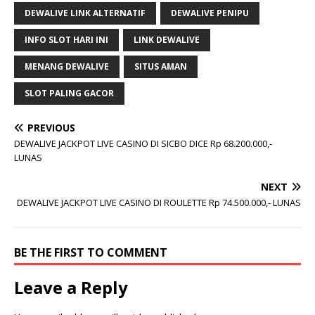
DEWALIVE LINK ALTERNATIF
DEWALIVE PENIPU
INFO SLOT HARI INI
LINK DEWALIVE
MENANG DEWALIVE
SITUS AMAN
SLOT PALING GACOR
PREVIOUS
DEWALIVE JACKPOT LIVE CASINO DI SICBO DICE Rp 68.200.000,-
LUNAS
NEXT
DEWALIVE JACKPOT LIVE CASINO DI ROULETTE Rp 74.500.000,- LUNAS
BE THE FIRST TO COMMENT
Leave a Reply