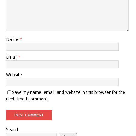
Name
*
Email
*
Website
Save my name, email, and website in this browser for the
next time I comment.
Search