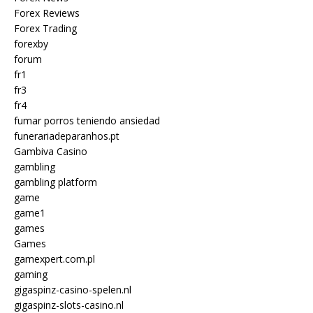
Forex Reviews
Forex Trading
forexby
forum
fr1
fr3
fr4
fumar porros teniendo ansiedad
funerariadeparanhos.pt
Gambiva Casino
gambling
gambling platform
game
game1
games
Games
gamexpert.com.pl
gaming
gigaspinz-casino-spelen.nl
gigaspinz-slots-casino.nl