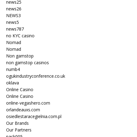
news25
news26
NEWS3
news5
news787
no KYC casino
Nomad
Nomad
Non gamstop
non gamstop casinos
numb4
ogukindustryconference.co.uk
oklava
Online Casino
Online Casino
online-vegashero.com
orlandeauxs.com
osiedlestaracegielnia.com.pl
Our Brands
Our Partners
pack005