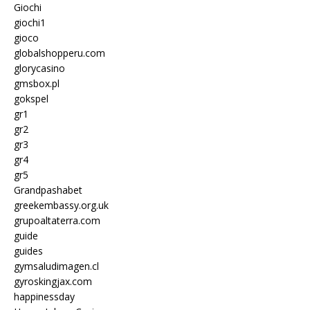
Giochi
giochi1
gioco
globalshopperu.com
glorycasino
gmsbox.pl
gokspel
gr1
gr2
gr3
gr4
gr5
Grandpashabet
greekembassy.org.uk
grupoaltaterra.com
guide
guides
gymsaludimagen.cl
gyroskingjax.com
happinessday