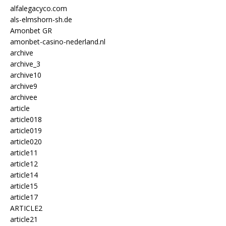
alfalegacyco.com
als-elmshorn-sh.de
Amonbet GR
amonbet-casino-nederland.nl
archive
archive_3
archive10
archive9
archivee
article
article018
article019
article020
article11
article12
article14
article15
article17
ARTICLE2
article21