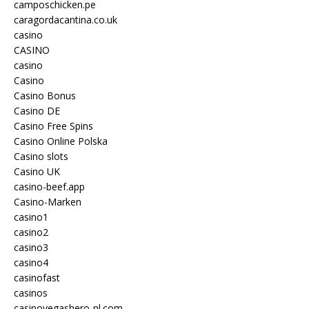
camposchicken.pe
caragordacantina.co.uk
casino
CASINO
casino
Casino
Casino Bonus
Casino DE
Casino Free Spins
Casino Online Polska
Casino slots
Casino UK
casino-beef.app
Casino-Marken
casino1
casino2
casino3
casino4
casinofast
casinos
casinovegashero-nl.com