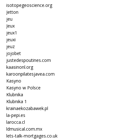
isotopegeoscience.org
Jetton
jeu
Jeux
jeux1
jeuxi
jeuz
jojobet
justedespoutines.com
kaasinonl.org
karoonpilatesjavea.com
Kasyno
Kasyno w Polsce
Klubnika
Klubnika 1
krainaekozabawek.pl
la-pepi.es
larocca.cl
ldmusical.com.mx
lets-talk-mortgages.co.uk