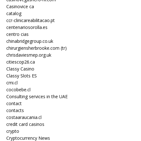
Casinovice ca
catalog
ccr-clinicareabilitacao.pt
centenariosorolla.es
centro cias
chinabridgegroup.co.uk
chirurgiensherbrooke.com (tr)
chrisdaviesmep.org.uk
citiescop26.ca
Classy Casino
Classy Slots ES
cmi.cl
cocobebe.cl
Consulting services in the UAE
contact
contacts
costaaraucania.cl
credit card casinos
crypto
Cryptocurrency News