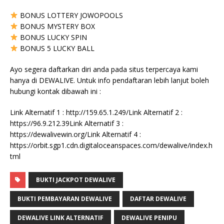
BONUS LOTTERY JOWOPOOLS
BONUS MYSTERY BOX
BONUS LUCKY SPIN
BONUS 5 LUCKY BALL
Ayo segera daftarkan diri anda pada situs terpercaya kami
hanya di DEWALIVE. Untuk info pendaftaran lebih lanjut boleh
hubungi kontak dibawah ini :
Link Alternatif 1 : http://159.65.1.249/Link Alternatif 2 :
https://96.9.212.39Link Alternatif 3 :
https://dewalivewin.org/Link Alternatif 4 :
https://orbit.sgp1.cdn.digitaloceanspaces.com/dewalive/index.h
tml
BUKTI JACKPOT DEWALIVE
BUKTI PEMBAYARAN DEWALIVE
DAFTAR DEWALIVE
DEWALIVE LINK ALTERNATIF
DEWALIVE PENIPU