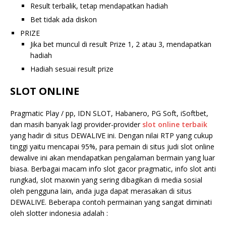
Result terbalik, tetap mendapatkan hadiah
Bet tidak ada diskon
PRIZE
Jika bet muncul di result Prize 1, 2 atau 3, mendapatkan
hadiah
Hadiah sesuai result prize
SLOT ONLINE
Pragmatic Play / pp, IDN SLOT, Habanero, PG Soft, iSoftbet,
dan masih banyak lagi provider-provider
slot online terbaik
yang hadir di situs DEWALIVE ini. Dengan nilai RTP yang cukup
tinggi yaitu mencapai 95%, para pemain di situs judi slot online
dewalive ini akan mendapatkan pengalaman bermain yang luar
biasa. Berbagai macam info slot gacor pragmatic, info slot anti
rungkad, slot maxwin yang sering dibagikan di media sosial
oleh pengguna lain, anda juga dapat merasakan di situs
DEWALIVE. Beberapa contoh permainan yang sangat diminati
oleh slotter indonesia adalah :