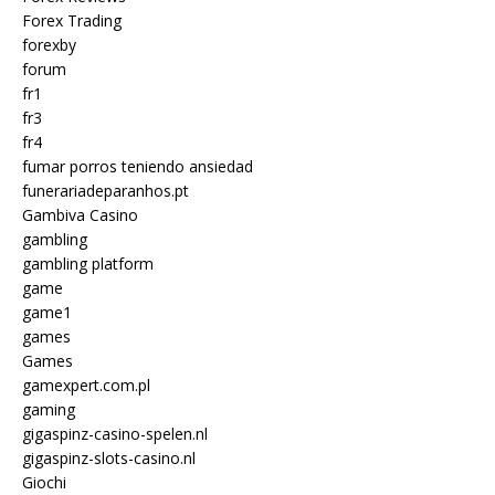
Forex Trading
forexby
forum
fr1
fr3
fr4
fumar porros teniendo ansiedad
funerariadeparanhos.pt
Gambiva Casino
gambling
gambling platform
game
game1
games
Games
gamexpert.com.pl
gaming
gigaspinz-casino-spelen.nl
gigaspinz-slots-casino.nl
Giochi