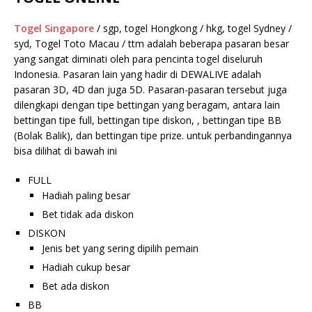
Togel Singapore
/ sgp, togel Hongkong / hkg, togel Sydney /
syd, Togel Toto Macau / ttm adalah beberapa pasaran besar
yang sangat diminati oleh para pencinta togel diseluruh
Indonesia. Pasaran lain yang hadir di DEWALIVE adalah
pasaran 3D, 4D dan juga 5D. Pasaran-pasaran tersebut juga
dilengkapi dengan tipe bettingan yang beragam, antara lain
bettingan tipe full, bettingan tipe diskon, , bettingan tipe BB
(Bolak Balik), dan bettingan tipe prize. untuk perbandingannya
bisa dilihat di bawah ini
FULL
Hadiah paling besar
Bet tidak ada diskon
DISKON
Jenis bet yang sering dipilih pemain
Hadiah cukup besar
Bet ada diskon
BB