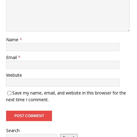
Name
*
Email
*
Website
Save my name, email, and website in this browser for the
next time I comment.
Search