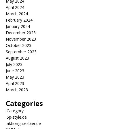
May 2024
April 2024
March 2024
February 2024
January 2024
December 2023
November 2023
October 2023
September 2023
August 2023
July 2023
June 2023
May 2023
April 2023
March 2023
Categories
!Category
.5p-style.de
.aktiongutesbier.de