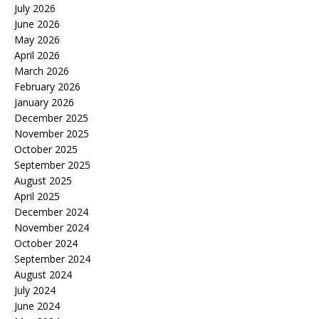
July 2026
June 2026
May 2026
April 2026
March 2026
February 2026
January 2026
December 2025
November 2025
October 2025
September 2025
August 2025
April 2025
December 2024
November 2024
October 2024
September 2024
August 2024
July 2024
June 2024