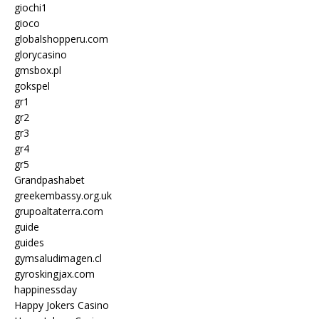
giochi1
gioco
globalshopperu.com
glorycasino
gmsbox.pl
gokspel
gr1
gr2
gr3
gr4
gr5
Grandpashabet
greekembassy.org.uk
grupoaltaterra.com
guide
guides
gymsaludimagen.cl
gyroskingjax.com
happinessday
Happy Jokers Casino