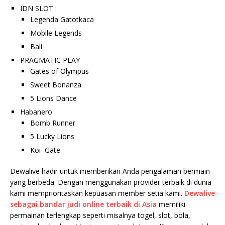
IDN SLOT :
Legenda Gatotkaca
Mobile Legends
Bali
PRAGMATIC PLAY
Gates of Olympus
Sweet Bonanza
5 Lions Dance
Habanero
Bomb Runner
5 Lucky Lions
Koi Gate
Dewalive hadir untuk memberikan Anda pengalaman bermain
yang berbeda. Dengan menggunakan provider terbaik di dunia
kami memprioritaskan kepuasan member setia kami.
Dewalive
sebagai bandar judi online terbaik di Asia
memiliki
permainan terlengkap seperti misalnya togel, slot, bola,