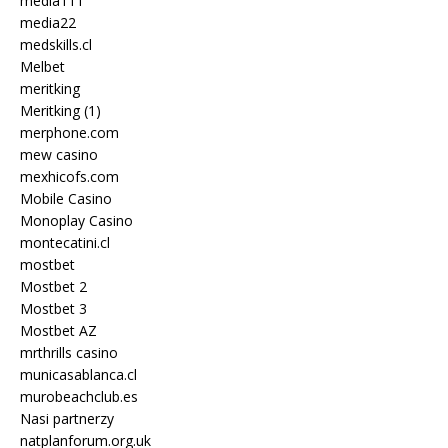
media111
media22
medskills.cl
Melbet
meritking
Meritking (1)
merphone.com
mew casino
mexhicofs.com
Mobile Casino
Monoplay Casino
montecatini.cl
mostbet
Mostbet 2
Mostbet 3
Mostbet AZ
mrthrills casino
municasablanca.cl
murobeachclub.es
Nasi partnerzy
natplanforum.org.uk