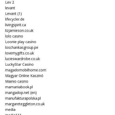
Lev 2
levant
Levant (1)
lifecycler.de
livingspirit.ca
lizjamieson.co.uk
lolo casino
Loonie play casino
loschankasgroup.pe
lovemygifts.co.uk
lucieswardrobe.co.uk
LuckyStar Casino
magadomobilhome.com
Magyar Online Kaszinó
Mainio casino
mamaniabook.pl
mangadop.net (en)
manufakturapolska.pl
margareteggleton.co.uk
media