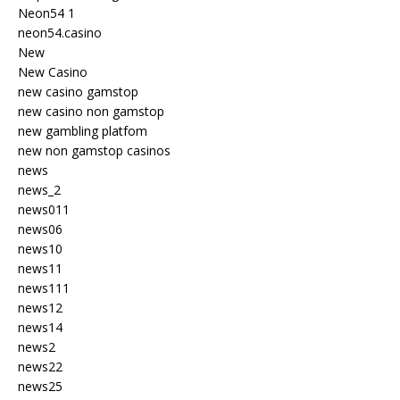
Neon54 1
neon54.casino
New
New Casino
new casino gamstop
new casino non gamstop
new gambling platfom
new non gamstop casinos
news
news_2
news011
news06
news10
news11
news111
news12
news14
news2
news22
news25