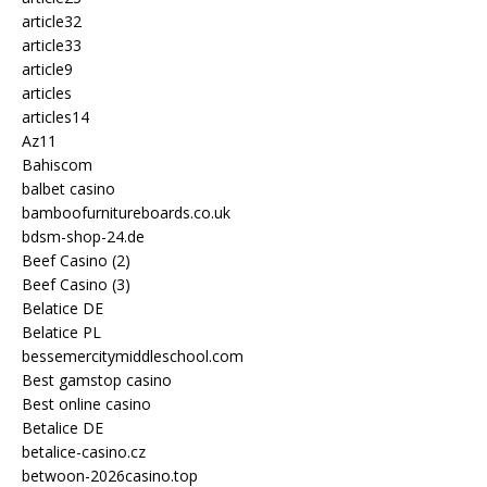
article32
article33
article9
articles
articles14
Az11
Bahiscom
balbet casino
bamboofurnitureboards.co.uk
bdsm-shop-24.de
Beef Casino (2)
Beef Casino (3)
Belatice DE
Belatice PL
bessemercitymiddleschool.com
Best gamstop casino
Best online casino
Betalice DE
betalice-casino.cz
betwoon-2026casino.top