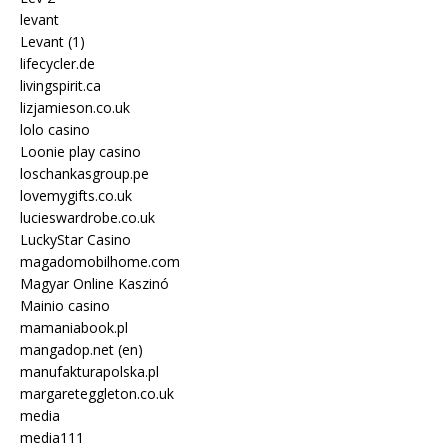
levant
Levant (1)
lifecycler.de
livingspirit.ca
lizjamieson.co.uk
lolo casino
Loonie play casino
loschankasgroup.pe
lovemygifts.co.uk
lucieswardrobe.co.uk
LuckyStar Casino
magadomobilhome.com
Magyar Online Kaszinó
Mainio casino
mamaniabook.pl
mangadop.net (en)
manufakturapolska.pl
margareteggleton.co.uk
media
media111