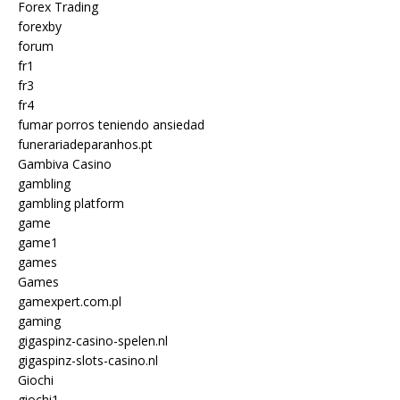
Forex Trading
forexby
forum
fr1
fr3
fr4
fumar porros teniendo ansiedad
funerariadeparanhos.pt
Gambiva Casino
gambling
gambling platform
game
game1
games
Games
gamexpert.com.pl
gaming
gigaspinz-casino-spelen.nl
gigaspinz-slots-casino.nl
Giochi
giochi1