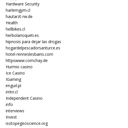
Hardware Security
harlemgym.cl
hautarzt-rw.de
Health
hellbikes.cl
herbolarioqueti.es
hipnosis para dejar las drogas
hogardelpescadorsanturce.es
hotel-renneslesbains.com
httpswww.comchay.de
Hurmio casino
Ice Casino
IGaming
imgurl.pl
imtri.cl
Independent Casino
info
interviews
Invest
isotopegeoscience.org