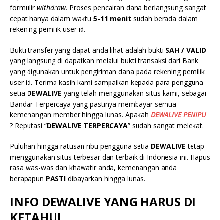
formulir
withdraw
. Proses pencairan dana berlangsung sangat
cepat hanya dalam waktu
5-11 menit
sudah berada dalam
rekening pemilik user id.
Bukti transfer yang dapat anda lihat adalah bukti
SAH / VALID
yang langsung di dapatkan melalui bukti transaksi dari Bank
yang digunakan untuk pengiriman dana pada rekening pemilik
user id. Terima kasih kami sampaikan kepada para pengguna
setia
DEWALIVE
yang telah menggunakan situs kami, sebagai
Bandar Terpercaya yang pastinya membayar semua
kemenangan member hingga lunas. Apakah
DEWALIVE
PENIPU
? Reputasi “
DEWALIVE
TERPERCAYA
” sudah sangat melekat.
Puluhan hingga ratusan ribu pengguna setia
DEWALIVE
tetap
menggunakan situs terbesar dan terbaik di Indonesia ini. Hapus
rasa was-was dan khawatir anda, kemenangan anda
berapapun
PASTI
dibayarkan hingga lunas.
INFO DEWALIVE
YANG HARUS DI
KETAHUI