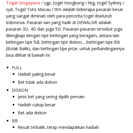
Togel Singapore
/ sgp, togel Hongkong / hkg, togel Sydney /
syd, Togel Toto Macau / ttm adalah beberapa pasaran besar
yang sangat diminati oleh para pencinta togel diseluruh
Indonesia. Pasaran lain yang hadir di DEWALIVE adalah
pasaran 3D, 4D dan juga 5D. Pasaran-pasaran tersebut juga
dilengkapi dengan tipe bettingan yang beragam, antara lain
bettingan tipe full, bettingan tipe diskon, , bettingan tipe BB
(Bolak Balik), dan bettingan tipe prize. untuk perbandingannya
bisa dilihat di bawah ini
FULL
Hadiah paling besar
Bet tidak ada diskon
DISKON
Jenis bet yang sering dipilih pemain
Hadiah cukup besar
Bet ada diskon
BB
Result terbalik, tetap mendapatkan hadiah