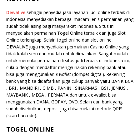
Dewalive
sebagai penyedia jasa layanan judi online terbaik di
indonesia menyediakan berbagai macam jenis permainan yang
sudah tidak asing bagi masyarakat Indonesia. Situs ini
menyediakan permainan Togel Online terbaik dan juga Slot
Online terlengkap. Selain togel online dan slot online,
DEWALIVE juga menyediakan permainan Casino Online yang
tidak kalah seru dan mudah untuk dimainkan. Sangat mudah
untuk memulai permainan di situs judi terbaik di indonesia ini,
cukup dengan mendaftar menggunakan rekening bank atau
bisa juga menggunakan
e-wallet
(dompet digital). Rekening
bank yang bisa didaftarkan juga cukup banyak yaitu BANK BCA
, BRI , MANDIRI , CIMB , PANIN , SINARMAS , BSI , JENIUS ,
MAYBANK , MEGA , PERMATA dan untuk e-wallet bisa
menggunakan DANA, GOPAY, OVO. Selain dari bank yang
sudah disebutkan, deposit juga bisa melalui metode QRIS
(scan barcode).
TOGEL ONLINE