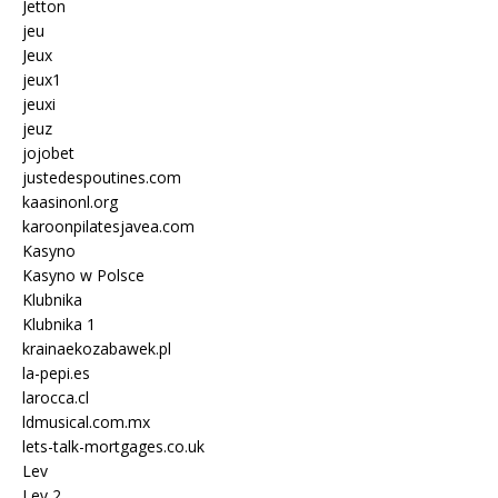
Jetton
jeu
Jeux
jeux1
jeuxi
jeuz
jojobet
justedespoutines.com
kaasinonl.org
karoonpilatesjavea.com
Kasyno
Kasyno w Polsce
Klubnika
Klubnika 1
krainaekozabawek.pl
la-pepi.es
larocca.cl
ldmusical.com.mx
lets-talk-mortgages.co.uk
Lev
Lev 2