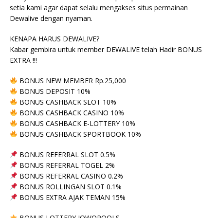
setia kami agar dapat selalu mengakses situs permainan
Dewalive dengan nyaman.
KENAPA HARUS DEWALIVE?
Kabar gembira untuk member DEWALIVE telah Hadir BONUS
EXTRA !!!
BONUS NEW MEMBER Rp.25,000
BONUS DEPOSIT 10%
BONUS CASHBACK SLOT 10%
BONUS CASHBACK CASINO 10%
BONUS CASHBACK E-LOTTERY 10%
BONUS CASHBACK SPORTBOOK 10%
BONUS REFERRAL SLOT 0.5%
BONUS REFERRAL TOGEL 2%
BONUS REFERRAL CASINO 0.2%
BONUS ROLLINGAN SLOT 0.1%
BONUS EXTRA AJAK TEMAN 15%
BONUS LOTTERY JOWOPOOLS