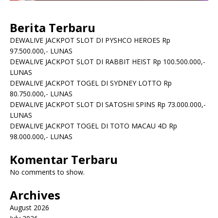
Berita Terbaru
DEWALIVE JACKPOT SLOT DI PYSHCO HEROES Rp
97.500.000,- LUNAS
DEWALIVE JACKPOT SLOT DI RABBIT HEIST Rp 100.500.000,-
LUNAS
DEWALIVE JACKPOT TOGEL DI SYDNEY LOTTO Rp
80.750.000,- LUNAS
DEWALIVE JACKPOT SLOT DI SATOSHI SPINS Rp 73.000.000,-
LUNAS
DEWALIVE JACKPOT TOGEL DI TOTO MACAU 4D Rp
98.000.000,- LUNAS
Komentar Terbaru
No comments to show.
Archives
August 2026