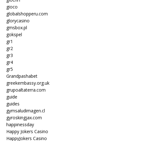
gioco
globalshopperu.com
glorycasino
gmsbox.pl
gokspel
gr1
gr2
gr3
gr4
gr5
Grandpashabet
greekembassy.org.uk
grupoaltaterra.com
guide
guides
gymsaludimagen.cl
gyroskingjax.com
happinessday
Happy Jokers Casino
HappyJokers Casino