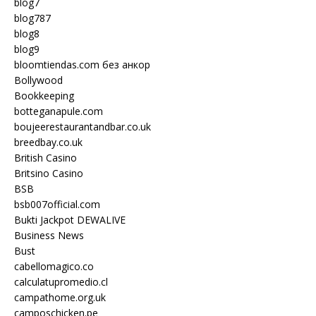
blog7
blog787
blog8
blog9
bloomtiendas.com без анкор
Bollywood
Bookkeeping
botteganapule.com
boujeerestaurantandbar.co.uk
breedbay.co.uk
British Casino
Britsino Casino
BSB
bsb007official.com
Bukti Jackpot DEWALIVE
Business News
Bust
cabellomagico.co
calculatupromedio.cl
campathome.org.uk
camposchicken.pe