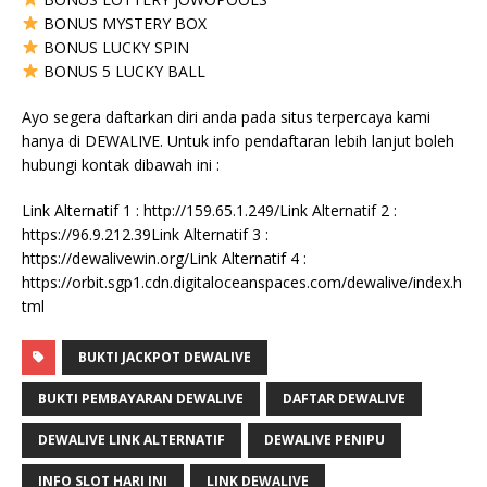
BONUS MYSTERY BOX
BONUS LUCKY SPIN
BONUS 5 LUCKY BALL
Ayo segera daftarkan diri anda pada situs terpercaya kami
hanya di DEWALIVE. Untuk info pendaftaran lebih lanjut boleh
hubungi kontak dibawah ini :
Link Alternatif 1 : http://159.65.1.249/Link Alternatif 2 :
https://96.9.212.39Link Alternatif 3 :
https://dewalivewin.org/Link Alternatif 4 :
https://orbit.sgp1.cdn.digitaloceanspaces.com/dewalive/index.h
tml
BUKTI JACKPOT DEWALIVE
BUKTI PEMBAYARAN DEWALIVE
DAFTAR DEWALIVE
DEWALIVE LINK ALTERNATIF
DEWALIVE PENIPU
INFO SLOT HARI INI
LINK DEWALIVE