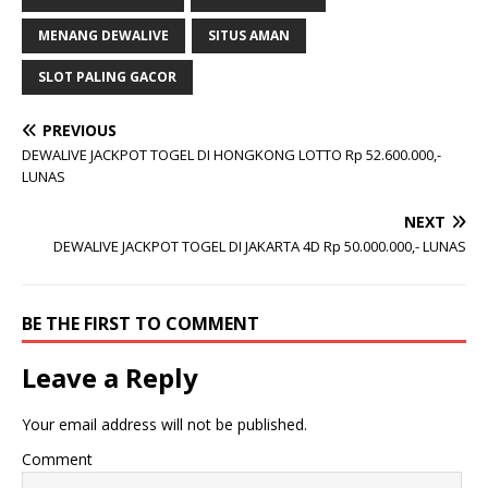
MENANG DEWALIVE
SITUS AMAN
SLOT PALING GACOR
PREVIOUS
DEWALIVE JACKPOT TOGEL DI HONGKONG LOTTO Rp 52.600.000,-
LUNAS
NEXT
DEWALIVE JACKPOT TOGEL DI JAKARTA 4D Rp 50.000.000,- LUNAS
BE THE FIRST TO COMMENT
Leave a Reply
Your email address will not be published.
Comment