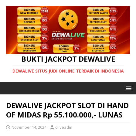
BUKTI JACKPOT DEWALIVE
DEWALIVE SITUS JUDI ONLINE TERBAIK DI INDONESIA
DEWALIVE JACKPOT SLOT DI HAND
OF MIDAS Rp 55.100.000,- LUNAS
November 14, 2024
dliveadm