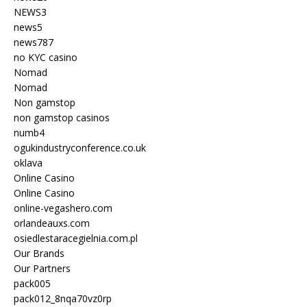
NEWS3
news5
news787
no KYC casino
Nomad
Nomad
Non gamstop
non gamstop casinos
numb4
ogukindustryconference.co.uk
oklava
Online Casino
Online Casino
online-vegashero.com
orlandeauxs.com
osiedlestaracegielnia.com.pl
Our Brands
Our Partners
pack005
pack012_8nqa70vz0rp