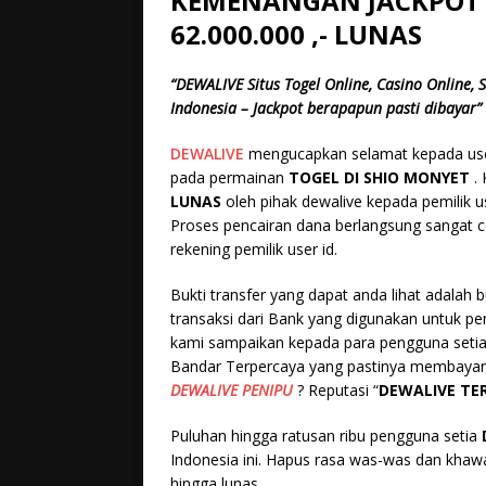
KEMENANGAN
JACKPOT
62.000.000 ,- LUNAS
“
DEWALIVE
Situs Togel Online, Casino Online, 
Indonesia – Jackpot berapapun pasti dibayar”
DEWALIVE
mengucapkan selamat kepada use
pada permainan
TOGEL DI SHIO MONYET
.
LUNAS
oleh pihak dewalive kepada pemilik u
Proses pencairan dana berlangsung sangat 
rekening pemilik user id.
Bukti transfer yang dapat anda lihat adalah 
transaksi dari Bank yang digunakan untuk pen
kami sampaikan kepada para pengguna seti
Bandar Terpercaya yang pastinya membaya
DEWALIVE
PENIPU
? Reputasi “
DEWALIVE
TE
Puluhan hingga ratusan ribu pengguna setia
Indonesia ini. Hapus rasa was-was dan kha
hingga lunas.