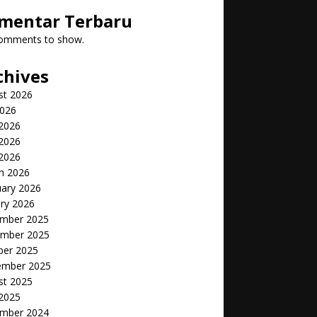
mentar Terbaru
omments to show.
chives
st 2026
2026
 2026
2026
 2026
h 2026
uary 2026
ry 2026
mber 2025
mber 2025
ber 2025
ember 2025
st 2025
 2025
mber 2024