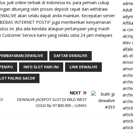
 judi online terbaik di Indonesia ini, para pemain cukup
admi
engan ditunjang oleh proses deposit cepat dan withdraw
Adult
EWALIVE akan selalu dapat anda mainkan. Kecepatan server
adym
an BEBAS INTERNET POSTIF juga memberikan kenyamanan
Affili
situs ini. Jika ada kendala ataupun pertanyaan yang masih
ai c
 Customer Service kami yang selalu setia 24 jam melayani
alcri
Alev 
alfa
als-e
 PEMBAYARAN DEWALIVE
DAFTAR DEWALIVE
Amon
PENIPU
INFO SLOT HARI INI
LINK DEWALIVE
amonb
archi
LOT PALING GACOR
archi
archi
NEXT
archi
DI
DEWALIVE JACKPOT SLOT DI WILD WEST
archi
S
GOLD Rp 97.800.000 ,- LUNAS
articl
artic
artic
artic