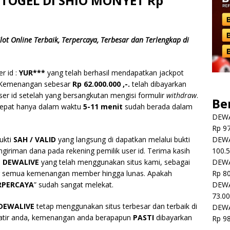
 TOGEL DI SHIO MONYET Rp
Slot Online Terbaik, Terpercaya, Terbesar dan Terlengkap di
r id :
YUR***
yang telah berhasil mendapatkan jackpot
 Kemenangan sebesar
Rp 62.000.000 ,-.
telah dibayarkan
ser id setelah yang bersangkutan mengisi formulir
withdraw
.
Be
cepat hanya dalam waktu
5-11 menit
sudah berada dalam
DEWA
Rp 9
bukti
SAH / VALID
yang langsung di dapatkan melalui bukti
DEWA
giriman dana pada rekening pemilik user id. Terima kasih
100.
a
DEWALIVE
yang telah menggunakan situs kami, sebagai
DEWA
r semua kemenangan member hingga lunas. Apakah
Rp 8
RPERCAYA
” sudah sangat melekat.
DEWA
73.0
DEWALIVE
tetap menggunakan situs terbesar dan terbaik di
DEWA
watir anda, kemenangan anda berapapun
PASTI
dibayarkan
Rp 9