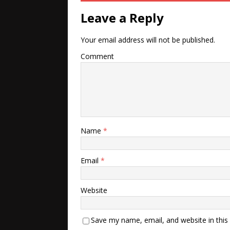
Leave a Reply
Your email address will not be published.
Comment
Name
*
Email
*
Website
Save my name, email, and website in this