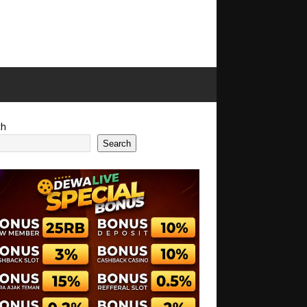
ch
Search