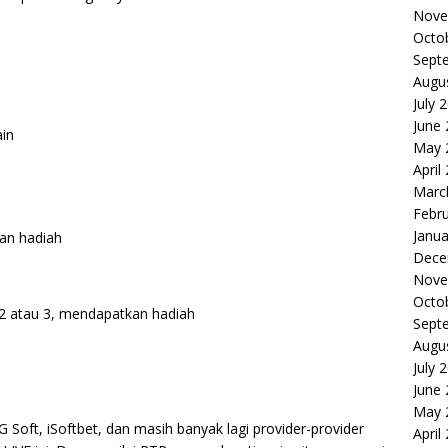
Nove
Octo
Sept
Augu
July 
June
ain
May 
April
Marc
Febr
Janua
kan hadiah
Dece
Nove
Octo
1, 2 atau 3, mendapatkan hadiah
Sept
Augu
July 
June
May 
 Soft, iSoftbet, dan masih banyak lagi provider-provider
April