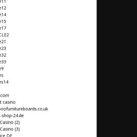
le11
le12
le14
le15
le17
CLE2
le21
le23
le32
le33
le9
es
les14
scom
t casino
oofurnitureboards.co.uk
-shop-24.de
Casino (2)
Casino (3)
ice DE