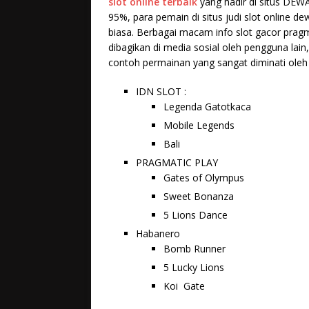
slot online terbaik
yang hadir di situs DEWA
95%, para pemain di situs judi slot online 
biasa. Berbagai macam info slot gacor pragma
dibagikan di media sosial oleh pengguna lai
contoh permainan yang sangat diminati oleh s
IDN SLOT :
Legenda Gatotkaca
Mobile Legends
Bali
PRAGMATIC PLAY
Gates of Olympus
Sweet Bonanza
5 Lions Dance
Habanero
Bomb Runner
5 Lucky Lions
Koi Gate