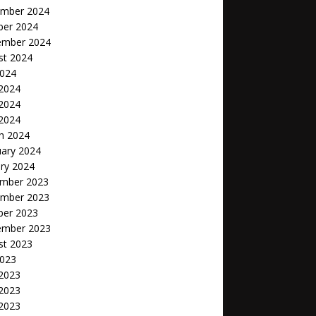
mber 2024
ber 2024
ember 2024
st 2024
2024
 2024
2024
 2024
h 2024
uary 2024
ry 2024
mber 2023
mber 2023
ber 2023
ember 2023
st 2023
2023
 2023
2023
 2023