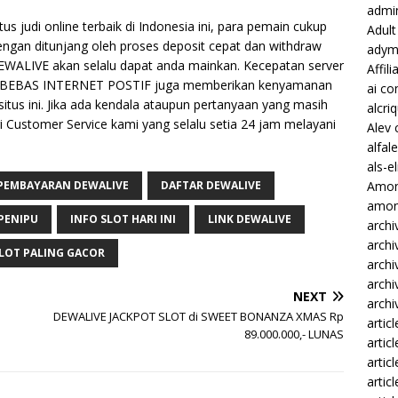
admi
 judi online terbaik di Indonesia ini, para pemain cukup
Adult
engan ditunjang oleh proses deposit cepat dan withdraw
adym
EWALIVE akan selalu dapat anda mainkan. Kecepatan server
Affili
an BEBAS INTERNET POSTIF juga memberikan kenyamanan
ai c
situs ini. Jika ada kendala ataupun pertanyaan yang masih
alcri
 Customer Service kami yang selalu setia 24 jam melayani
Alev 
alfa
als-e
 PEMBAYARAN DEWALIVE
DAFTAR DEWALIVE
Amon
amonb
PENIPU
INFO SLOT HARI INI
LINK DEWALIVE
archi
archi
LOT PALING GACOR
archi
archi
NEXT
archi
DEWALIVE JACKPOT SLOT di SWEET BONANZA XMAS Rp
articl
S
89.000.000,- LUNAS
artic
artic
artic