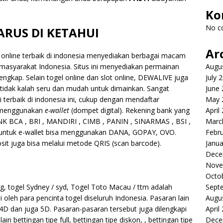
Ko
No c
ARUS DI KETAHUI
Ar
i online terbaik di indonesia menyediakan berbagai macam
 masyarakat Indonesia. Situs ini menyediakan permainan
Augu
lengkap. Selain togel online dan slot online, DEWALIVE juga
July 
tidak kalah seru dan mudah untuk dimainkan. Sangat
June
 terbaik di indonesia ini, cukup dengan mendaftar
May 
a menggunakan
e-wallet
(dompet digital). Rekening bank yang
April
ANK BCA , BRI , MANDIRI , CIMB , PANIN , SINARMAS , BSI ,
Marc
ntuk e-wallet bisa menggunakan DANA, GOPAY, OVO.
Febr
sit juga bisa melalui metode QRIS (scan barcode).
Janua
Dece
Nove
Octo
g, togel Sydney / syd, Togel Toto Macau / ttm adalah
Sept
oleh para pencinta togel diseluruh Indonesia. Pasaran lain
Augu
4D dan juga 5D. Pasaran-pasaran tersebut juga dilengkapi
April
n bettingan tipe full, bettingan tipe diskon, , bettingan tipe
Dece