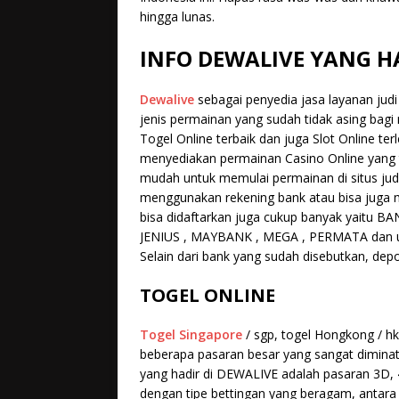
hingga lunas.
INFO DEWALIVE
YANG H
Dewalive
sebagai penyedia jasa layanan jud
jenis permainan yang sudah tidak asing bagi
Togel Online terbaik dan juga Slot Online ter
menyediakan permainan Casino Online yang 
mudah untuk memulai permainan di situs judi
menggunakan rekening bank atau bisa jug
bisa didaftarkan juga cukup banyak yaitu B
JENIUS , MAYBANK , MEGA , PERMATA dan u
Selain dari bank yang sudah disebutkan, depo
TOGEL ONLINE
Togel Singapore
/ sgp, togel Hongkong / hk
beberapa pasaran besar yang sangat diminati 
yang hadir di DEWALIVE adalah pasaran 3D, 
dengan tipe bettingan yang beragam, antara lai