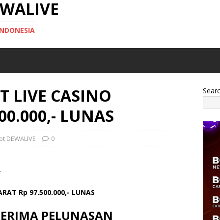
EWALIVE
 INDONESIA
T LIVE CASINO
Sear
00.000,- LUNAS
pot DEWALIVE
0
T
CARAT
Rp 97.500.000,- LUNAS
NERIMA PELUNASAN