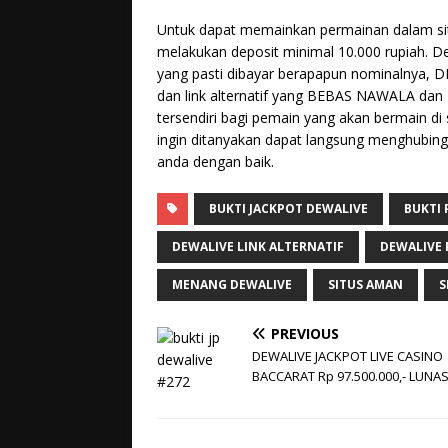
Untuk dapat memainkan permainan dalam situs
melakukan deposit minimal 10.000 rupiah. D
yang pasti dibayar berapapun nominalnya, D
dan link alternatif yang BEBAS NAWALA d
tersendiri bagi pemain yang akan bermain di 
ingin ditanyakan dapat langsung menghubingi
anda dengan baik.
BUKTI JACKPOT DEWALIVE
BUKTI
DEWALIVE LINK ALTERNATIF
DEWALIVE 
MENANG DEWALIVE
SITUS AMAN
S
PREVIOUS
DEWALIVE JACKPOT LIVE CASINO
BACCARAT Rp 97.500.000,- LUNA