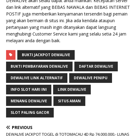
DEWALIVE akan selalu dapat anda mainkan. Kecepatan server
dan link alternatif yang BEBAS NAWALA dan BEBAS INTERNET
POSTIF juga memberikan kenyamanan tersendiri bagi pemain
yang akan bermain di situs ini. Jika ada kendala ataupun
pertanyaan yang masih ingin ditanyakan dapat langsung
menghubingi Customer Service kami yang selalu setia 24 jam
melayani anda dengan baik.
BUKTI JACKPOT DEWALIVE
BUKTI PEMBAYARAN DEWALIVE
DAFTAR DEWALIVE
DEWALIVE LINK ALTERNATIF
DEWALIVE PENIPU
INFO SLOT HARI INI
LINK DEWALIVE
MENANG DEWALIVE
SITUS AMAN
SLOT PALING GACOR
PREVIOUS
DEWALIVE JACKPOT TOGEL di TOTOMACAU 4D Rp 74.000.000,- LUNAS