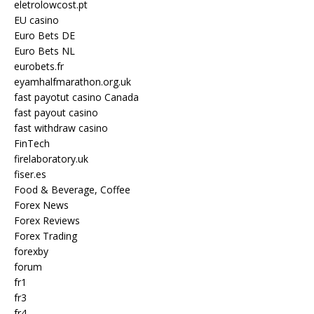
eletrolowcost.pt
EU casino
Euro Bets DE
Euro Bets NL
eurobets.fr
eyamhalfmarathon.org.uk
fast payotut casino Canada
fast payout casino
fast withdraw casino
FinTech
firelaboratory.uk
fiser.es
Food & Beverage, Coffee
Forex News
Forex Reviews
Forex Trading
forexby
forum
fr1
fr3
fr4