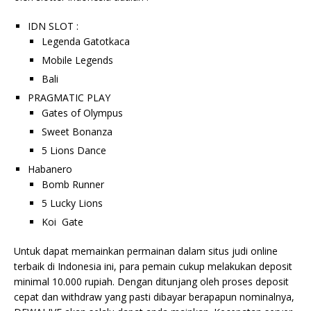
IDN SLOT :
Legenda Gatotkaca
Mobile Legends
Bali
PRAGMATIC PLAY
Gates of Olympus
Sweet Bonanza
5 Lions Dance
Habanero
Bomb Runner
5 Lucky Lions
Koi Gate
Untuk dapat memainkan permainan dalam situs judi online
terbaik di Indonesia ini, para pemain cukup melakukan deposit
minimal 10.000 rupiah. Dengan ditunjang oleh proses deposit
cepat dan withdraw yang pasti dibayar berapapun nominalnya,