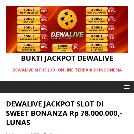
BUKTI JACKPOT DEWALIVE
DEWALIVE SITUS JUDI ONLINE TERBAIK DI INDONESIA
DEWALIVE JACKPOT SLOT DI
SWEET BONANZA Rp 78.000.000,-
LUNAS