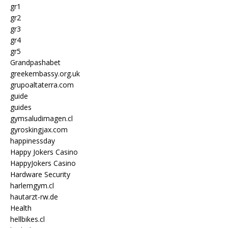
gr1
gr2
gr3
gr4
gr5
Grandpashabet
greekembassy.org.uk
grupoaltaterra.com
guide
guides
gymsaludimagen.cl
gyroskingjax.com
happinessday
Happy Jokers Casino
HappyJokers Casino
Hardware Security
harlemgym.cl
hautarzt-rw.de
Health
hellbikes.cl