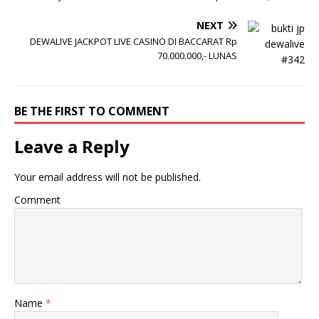
NEXT
DEWALIVE JACKPOT LIVE CASINO DI BACCARAT Rp
70.000.000,- LUNAS
BE THE FIRST TO COMMENT
Leave a Reply
Your email address will not be published.
Comment
Name
*