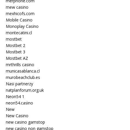
merphone.com
mew casino
mexhicofs.com
Mobile Casino
Monoplay Casino
montecatini.cl
mostbet
Mostbet 2
Mostbet 3
Mostbet AZ
mrthrills casino
municasablanca.cl
murobeachclub.es
Nasi partnerzy
natplanforum.org.uk
Neon54 1
neon54.casino
New
New Casino
new casino gamstop
new casino non gamstop