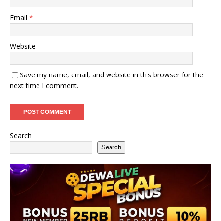
Email
*
Website
Save my name, email, and website in this browser for the
next time I comment.
Search
Search