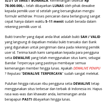
SLOT DI SWEET BONANZA
. Kemenangan sebesar
Rp
78.000.000,-.
telah dibayarkan
LUNAS
oleh pihak dewalive
kepada pemilik user id setelah yang bersangkutan mengisi
formulir
withdraw
. Proses pencairan dana berlangsung sangat
cepat hanya dalam waktu
5-11 menit
sudah berada dalam
rekening pemilik user id.
Bukti transfer yang dapat anda lihat adalah bukti
SAH / VALID
yang langsung di dapatkan melalui bukti transaksi dari Bank
yang digunakan untuk pengiriman dana pada rekening pemilik
user id. Terima kasih kami sampaikan kepada para pengguna
setia
DEWALIVE
yang telah menggunakan situs kami, sebagai
Bandar Terpercaya yang pastinya membayar semua
kemenangan member hingga lunas. Apakah
DEWALIVE
PENIPU
? Reputasi “
DEWALIVE
TERPERCAYA
” sudah sangat melekat.
Puluhan hingga ratusan ribu pengguna setia
DEWALIVE
tetap
menggunakan situs terbesar dan terbaik di Indonesia ini. Hapus
rasa was-was dan khawatir anda, kemenangan anda
berapapun
PASTI
dibayarkan hingga lunas.