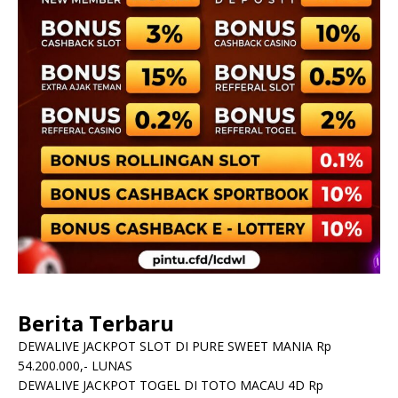
Berita Terbaru
DEWALIVE JACKPOT SLOT DI PURE SWEET MANIA Rp
54.200.000,- LUNAS
DEWALIVE JACKPOT TOGEL DI TOTO MACAU 4D Rp