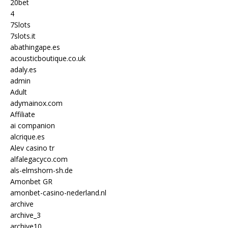
20bet
4
7Slots
7slots.it
abathingape.es
acousticboutique.co.uk
adaly.es
admin
Adult
adymainox.com
Affiliate
ai companion
alcrique.es
Alev casino tr
alfalegacyco.com
als-elmshorn-sh.de
Amonbet GR
amonbet-casino-nederland.nl
archive
archive_3
archive10