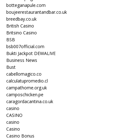
botteganapule.com
boujeerestaurantandbar.co.uk
breedbay.co.uk
British Casino
Britsino Casino
BSB
bsb007official.com
Bukti Jackpot DEWALIVE
Business News
Bust
cabellomagico.co
calculatupromedio.cl
campathome.org.uk
camposchicken.pe
caragordacantina.co.uk
casino
CASINO
casino
Casino
Casino Bonus