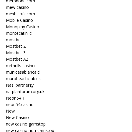
merphone.com
mew casino
mexhicofs.com
Mobile Casino
Monoplay Casino
montecatini.cl
mostbet
Mostbet 2
Mostbet 3
Mostbet AZ
mrthrills casino
municasablanca.cl
murobeachclub.es
Nasi partnerzy
natplanforum.org.uk
Neon54 1
neon54.casino
New
New Casino
new casino gamstop
new casino non gamstop