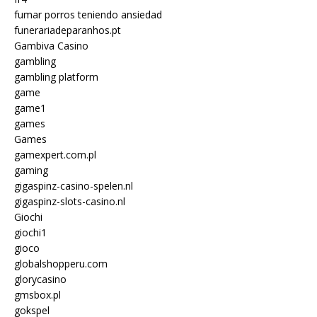
fumar porros teniendo ansiedad
funerariadeparanhos.pt
Gambiva Casino
gambling
gambling platform
game
game1
games
Games
gamexpert.com.pl
gaming
gigaspinz-casino-spelen.nl
gigaspinz-slots-casino.nl
Giochi
giochi1
gioco
globalshopperu.com
glorycasino
gmsbox.pl
gokspel