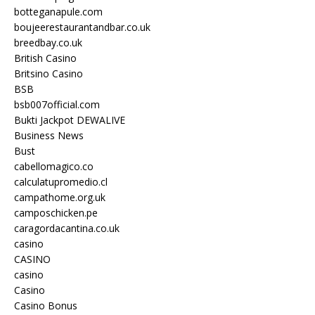
botteganapule.com
boujeerestaurantandbar.co.uk
breedbay.co.uk
British Casino
Britsino Casino
BSB
bsb007official.com
Bukti Jackpot DEWALIVE
Business News
Bust
cabellomagico.co
calculatupromedio.cl
campathome.org.uk
camposchicken.pe
caragordacantina.co.uk
casino
CASINO
casino
Casino
Casino Bonus