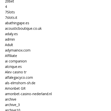
20bet
4
7Slots
7slots.it
abathingape.es
acousticboutique.co.uk
adaly.es
admin
Adult
adymainox.com
Affiliate
ai companion
alcrique.es
Alev casino tr
alfalegacyco.com
als-elmshorn-sh.de
Amonbet GR
amonbet-casino-nederland.nl
archive
archive_3
archive10