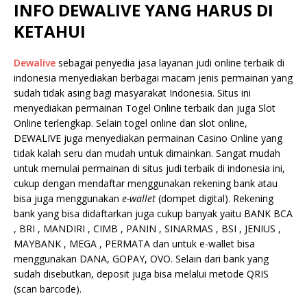
INFO DEWALIVE
YANG HARUS DI
KETAHUI
Dewalive
sebagai penyedia jasa layanan judi online terbaik di
indonesia menyediakan berbagai macam jenis permainan yang
sudah tidak asing bagi masyarakat Indonesia. Situs ini
menyediakan permainan Togel Online terbaik dan juga Slot
Online terlengkap. Selain togel online dan slot online,
DEWALIVE juga menyediakan permainan Casino Online yang
tidak kalah seru dan mudah untuk dimainkan. Sangat mudah
untuk memulai permainan di situs judi terbaik di indonesia ini,
cukup dengan mendaftar menggunakan rekening bank atau
bisa juga menggunakan
e-wallet
(dompet digital). Rekening
bank yang bisa didaftarkan juga cukup banyak yaitu BANK BCA
, BRI , MANDIRI , CIMB , PANIN , SINARMAS , BSI , JENIUS ,
MAYBANK , MEGA , PERMATA dan untuk e-wallet bisa
menggunakan DANA, GOPAY, OVO. Selain dari bank yang
sudah disebutkan, deposit juga bisa melalui metode QRIS
(scan barcode).