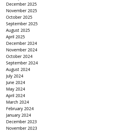
December 2025
November 2025
October 2025
September 2025
August 2025
April 2025
December 2024
November 2024
October 2024
September 2024
August 2024
July 2024
June 2024
May 2024
April 2024
March 2024
February 2024
January 2024
December 2023
November 2023