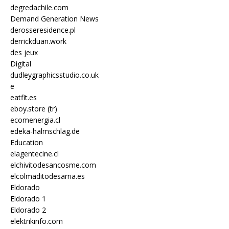
degredachile.com
Demand Generation News
derosseresidence.pl
derrickduan.work
des jeux
Digital
dudleygraphicsstudio.co.uk
e
eatfit.es
eboy.store (tr)
ecomenergia.cl
edeka-halmschlag.de
Education
elagentecine.cl
elchivitodesancosme.com
elcolmaditodesarria.es
Eldorado
Eldorado 1
Eldorado 2
elektrikinfo.com