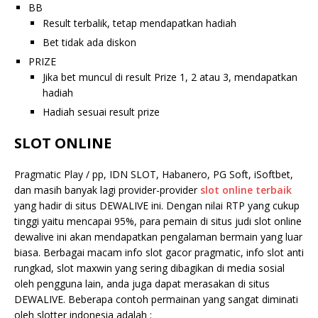
BB
Result terbalik, tetap mendapatkan hadiah
Bet tidak ada diskon
PRIZE
Jika bet muncul di result Prize 1, 2 atau 3, mendapatkan
hadiah
Hadiah sesuai result prize
SLOT ONLINE
Pragmatic Play / pp, IDN SLOT, Habanero, PG Soft, iSoftbet,
dan masih banyak lagi provider-provider
slot online terbaik
yang hadir di situs DEWALIVE ini. Dengan nilai RTP yang cukup
tinggi yaitu mencapai 95%, para pemain di situs judi slot online
dewalive ini akan mendapatkan pengalaman bermain yang luar
biasa. Berbagai macam info slot gacor pragmatic, info slot anti
rungkad, slot maxwin yang sering dibagikan di media sosial
oleh pengguna lain, anda juga dapat merasakan di situs
DEWALIVE. Beberapa contoh permainan yang sangat diminati
oleh slotter indonesia adalah :