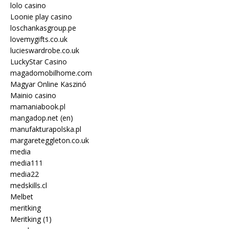
lolo casino
Loonie play casino
loschankasgroup.pe
lovemygifts.co.uk
lucieswardrobe.co.uk
LuckyStar Casino
magadomobilhome.com
Magyar Online Kaszinó
Mainio casino
mamaniabook.pl
mangadop.net (en)
manufakturapolska.pl
margareteggleton.co.uk
media
media111
media22
medskills.cl
Melbet
meritking
Meritking (1)