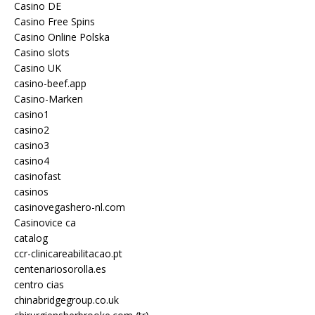
Casino DE
Casino Free Spins
Casino Online Polska
Casino slots
Casino UK
casino-beef.app
Casino-Marken
casino1
casino2
casino3
casino4
casinofast
casinos
casinovegashero-nl.com
Casinovice ca
catalog
ccr-clinicareabilitacao.pt
centenariosorolla.es
centro cias
chinabridgegroup.co.uk