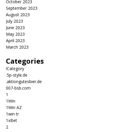
October 2023
September 2023
August 2023
July 2023
June 2023
May 2023
April 2023
March 2023
Categories
!Category
.5p-style.de
.aktiongutesbier.de
007-bsb.com
1
1Win
1Win AZ
1win tr
1xBet
2