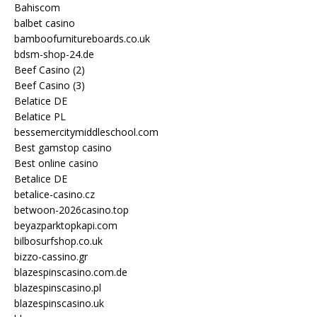
Bahiscom
balbet casino
bamboofurnitureboards.co.uk
bdsm-shop-24.de
Beef Casino (2)
Beef Casino (3)
Belatice DE
Belatice PL
bessemercitymiddleschool.com
Best gamstop casino
Best online casino
Betalice DE
betalice-casino.cz
betwoon-2026casino.top
beyazparktopkapi.com
bilbosurfshop.co.uk
bizzo-cassino.gr
blazespinscasino.com.de
blazespinscasino.pl
blazespinscasino.uk