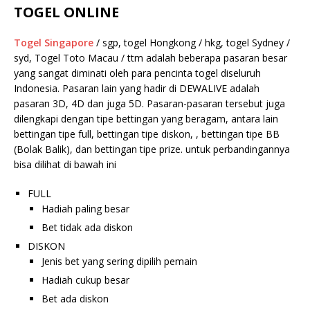
TOGEL ONLINE
Togel Singapore
/ sgp, togel Hongkong / hkg, togel Sydney /
syd, Togel Toto Macau / ttm adalah beberapa pasaran besar
yang sangat diminati oleh para pencinta togel diseluruh
Indonesia. Pasaran lain yang hadir di DEWALIVE adalah
pasaran 3D, 4D dan juga 5D. Pasaran-pasaran tersebut juga
dilengkapi dengan tipe bettingan yang beragam, antara lain
bettingan tipe full, bettingan tipe diskon, , bettingan tipe BB
(Bolak Balik), dan bettingan tipe prize. untuk perbandingannya
bisa dilihat di bawah ini
FULL
Hadiah paling besar
Bet tidak ada diskon
DISKON
Jenis bet yang sering dipilih pemain
Hadiah cukup besar
Bet ada diskon