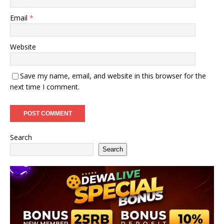
Email
*
Website
Save my name, email, and website in this browser for the
next time I comment.
Search
Search