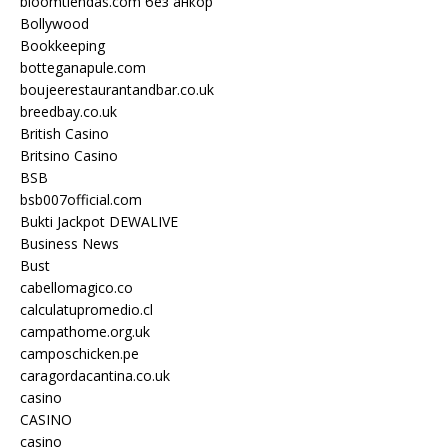
bloomtiendas.com без анкор
Bollywood
Bookkeeping
botteganapule.com
boujeerestaurantandbar.co.uk
breedbay.co.uk
British Casino
Britsino Casino
BSB
bsb007official.com
Bukti Jackpot DEWALIVE
Business News
Bust
cabellomagico.co
calculatupromedio.cl
campathome.org.uk
camposchicken.pe
caragordacantina.co.uk
casino
CASINO
casino