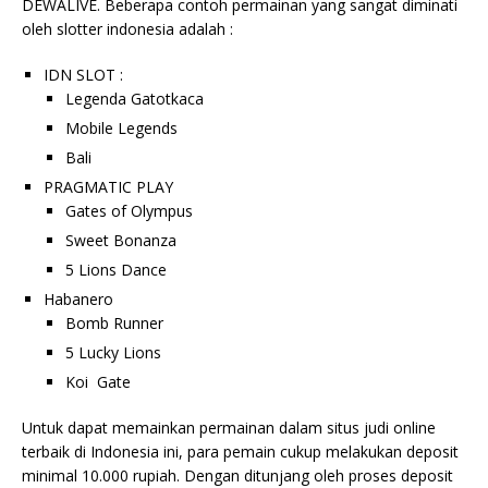
DEWALIVE. Beberapa contoh permainan yang sangat diminati
oleh slotter indonesia adalah :
IDN SLOT :
Legenda Gatotkaca
Mobile Legends
Bali
PRAGMATIC PLAY
Gates of Olympus
Sweet Bonanza
5 Lions Dance
Habanero
Bomb Runner
5 Lucky Lions
Koi Gate
Untuk dapat memainkan permainan dalam situs judi online
terbaik di Indonesia ini, para pemain cukup melakukan deposit
minimal 10.000 rupiah. Dengan ditunjang oleh proses deposit