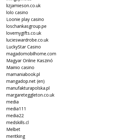
lizjamieson.co.uk
lolo casino
Loonie play casino
loschankasgroup.pe
lovemygifts.co.uk
lucieswardrobe.co.uk
LuckyStar Casino
magadomobilhome.com
Magyar Online Kaszinó
Mainio casino
mamaniabook.pl
mangadop.net (en)
manufakturapolska.pl
margareteggleton.co.uk
media
media111
media22
medskills.cl
Melbet
meritking