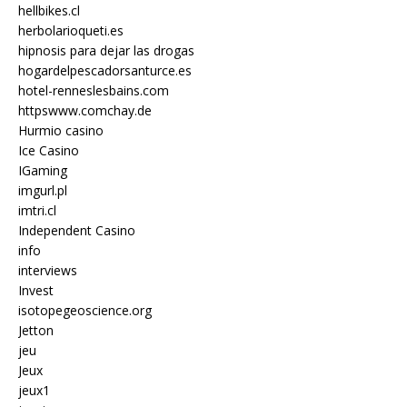
hellbikes.cl
herbolarioqueti.es
hipnosis para dejar las drogas
hogardelpescadorsanturce.es
hotel-renneslesbains.com
httpswww.comchay.de
Hurmio casino
Ice Casino
IGaming
imgurl.pl
imtri.cl
Independent Casino
info
interviews
Invest
isotopegeoscience.org
Jetton
jeu
Jeux
jeux1