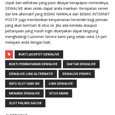
cepat dan withdraw yang pasti dibayar berapapun nominalnya,
DEWALIVE akan selalu dapat anda mainkan. Kecepatan server
dan link alternatif yang BEBAS NAWALA dan BEBAS INTERNET
POSTIF juga memberikan kenyamanan tersendiri bagi pemain
yang akan bermain di situs ini. Jika ada kendala ataupun
pertanyaan yang masih ingin ditanyakan dapat langsung
menghubingi Customer Service kami yang selalu setia 24 jam
melayani anda dengan baik.
BUKTI JACKPOT DEWALIVE
BUKTI PEMBAYARAN DEWALIVE
DAFTAR DEWALIVE
DEWALIVE LINK ALTERNATIF
DEWALIVE PENIPU
INFO SLOT HARI INI
LINK DEWALIVE
MENANG DEWALIVE
SITUS AMAN
SLOT PALING GACOR