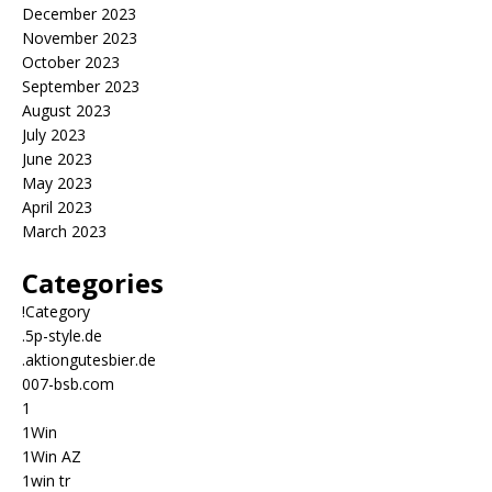
December 2023
November 2023
October 2023
September 2023
August 2023
July 2023
June 2023
May 2023
April 2023
March 2023
Categories
!Category
.5p-style.de
.aktiongutesbier.de
007-bsb.com
1
1Win
1Win AZ
1win tr