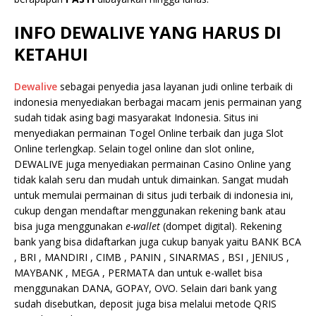
INFO DEWALIVE
YANG HARUS DI
KETAHUI
Dewalive
sebagai penyedia jasa layanan judi online terbaik di
indonesia menyediakan berbagai macam jenis permainan yang
sudah tidak asing bagi masyarakat Indonesia. Situs ini
menyediakan permainan Togel Online terbaik dan juga Slot
Online terlengkap. Selain togel online dan slot online,
DEWALIVE juga menyediakan permainan Casino Online yang
tidak kalah seru dan mudah untuk dimainkan. Sangat mudah
untuk memulai permainan di situs judi terbaik di indonesia ini,
cukup dengan mendaftar menggunakan rekening bank atau
bisa juga menggunakan
e-wallet
(dompet digital). Rekening
bank yang bisa didaftarkan juga cukup banyak yaitu BANK BCA
, BRI , MANDIRI , CIMB , PANIN , SINARMAS , BSI , JENIUS ,
MAYBANK , MEGA , PERMATA dan untuk e-wallet bisa
menggunakan DANA, GOPAY, OVO. Selain dari bank yang
sudah disebutkan, deposit juga bisa melalui metode QRIS