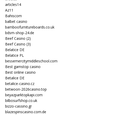
articles14
Az11
Bahiscom
balbet casino
bamboofurnitureboards.co.uk
bdsm-shop-24.de
Beef Casino (2)
Beef Casino (3)
Belatice DE
Belatice PL
bessemercitymiddleschool.com
Best gamstop casino
Best online casino
Betalice DE
betalice-casino.cz
betwoon-2026casino.top
beyazparktopkapi.com
bilbosurfshop.co.uk
bizzo-cassino.gr
blazespinscasino.com.de