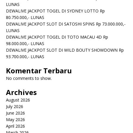
LUNAS
DEWALIVE JACKPOT TOGEL DI SYDNEY LOTTO Rp
80.750.000,- LUNAS
DEWALIVE JACKPOT SLOT DI SATOSHI SPINS Rp 73.000.000,-
LUNAS
DEWALIVE JACKPOT TOGEL DI TOTO MACAU 4D Rp
98.000.000,- LUNAS
DEWALIVE JACKPOT SLOT DI WILD BOUTY SHOWDOWN Rp
93.700.000,- LUNAS
Komentar Terbaru
No comments to show.
Archives
August 2026
July 2026
June 2026
May 2026
April 2026
March 2026