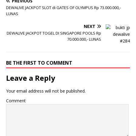
PREVIOUS
DEWALIVE JACKPOT SLOT di GATES OF OLYMPUS Rp 73.000.000,-
LUNAS
NEXT
DEWALIVE JACKPOT TOGEL DI SINGAPORE POOLS Rp
70.000.000,- LUNAS
BE THE FIRST TO COMMENT
Leave a Reply
Your email address will not be published.
Comment