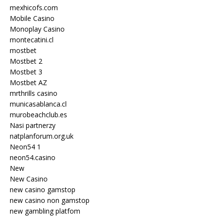
mexhicofs.com
Mobile Casino
Monoplay Casino
montecatini.cl
mostbet
Mostbet 2
Mostbet 3
Mostbet AZ
mrthrills casino
municasablanca.cl
murobeachclub.es
Nasi partnerzy
natplanforum.org.uk
Neon54 1
neon54.casino
New
New Casino
new casino gamstop
new casino non gamstop
new gambling platfom