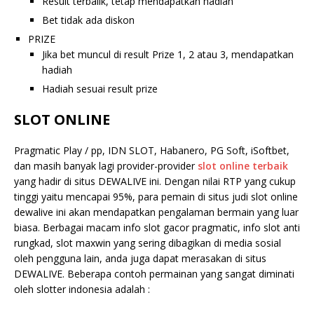
Result terbalik, tetap mendapatkan hadiah
Bet tidak ada diskon
PRIZE
Jika bet muncul di result Prize 1, 2 atau 3, mendapatkan
hadiah
Hadiah sesuai result prize
SLOT ONLINE
Pragmatic Play / pp, IDN SLOT, Habanero, PG Soft, iSoftbet,
dan masih banyak lagi provider-provider
slot online terbaik
yang hadir di situs DEWALIVE ini. Dengan nilai RTP yang cukup
tinggi yaitu mencapai 95%, para pemain di situs judi slot online
dewalive ini akan mendapatkan pengalaman bermain yang luar
biasa. Berbagai macam info slot gacor pragmatic, info slot anti
rungkad, slot maxwin yang sering dibagikan di media sosial
oleh pengguna lain, anda juga dapat merasakan di situs
DEWALIVE. Beberapa contoh permainan yang sangat diminati
oleh slotter indonesia adalah :