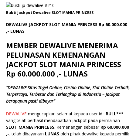
Bukti Jackpot Dewalive SLOT MANIA PRINCESS
DEWALIVE JACKPOT SLOT MANIA PRINCESS Rp 60.000.000
,- LUNAS
MEMBER DEWALIVE MENERIMA
PELUNASAN KEMENANGAN
JACKPOT SLOT MANIA PRINCESS
Rp 60.000.000 ,- LUNAS
“
DEWALIVE
Situs Togel Online, Casino Online, Slot Online Terbaik,
Terpercaya, Terbesar dan Terlengkap di Indonesia – Jackpot
berapapun pasti dibayar”
DEWALIVE
mengucapkan selamat kepada user id :
BULL***
yang telah berhasil mendapatkan jackpot pada permainan
SLOT MANIA PRINCESS
. Kemenangan sebesar
Rp 60.000.000
,-.
telah dibayarkan
LUNAS
oleh pihak dewalive kepada pemilik