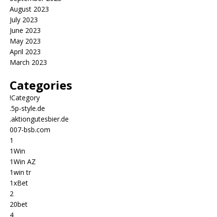
August 2023
July 2023
June 2023
May 2023
April 2023
March 2023
Categories
!Category
.5p-style.de
.aktiongutesbier.de
007-bsb.com
1
1Win
1Win AZ
1win tr
1xBet
2
20bet
4