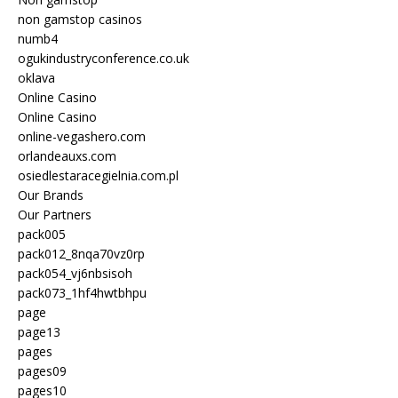
non gamstop casinos
numb4
ogukindustryconference.co.uk
oklava
Online Casino
Online Casino
online-vegashero.com
orlandeauxs.com
osiedlestaracegielnia.com.pl
Our Brands
Our Partners
pack005
pack012_8nqa70vz0rp
pack054_vj6nbsisoh
pack073_1hf4hwtbhpu
page
page13
pages
pages09
pages10