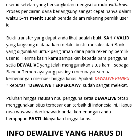
user id setelah yang bersangkutan mengisi formulir
withdraw
.
Proses pencairan dana berlangsung sangat cepat hanya dalam
waktu
5-11 menit
sudah berada dalam rekening pemilik user
id.
Bukti transfer yang dapat anda lihat adalah bukti
SAH / VALID
yang langsung di dapatkan melalui bukti transaksi dari Bank
yang digunakan untuk pengiriman dana pada rekening pemilik
user id. Terima kasih kami sampaikan kepada para pengguna
setia
DEWALIVE
yang telah menggunakan situs kami, sebagai
Bandar Terpercaya yang pastinya membayar semua
kemenangan member hingga lunas. Apakah
DEWALIVE
PENIPU
? Reputasi “
DEWALIVE
TERPERCAYA
” sudah sangat melekat.
Puluhan hingga ratusan ribu pengguna setia
DEWALIVE
tetap
menggunakan situs terbesar dan terbaik di Indonesia ini. Hapus
rasa was-was dan khawatir anda, kemenangan anda
berapapun
PASTI
dibayarkan hingga lunas.
INFO DEWALIVE
YANG HARUS DI