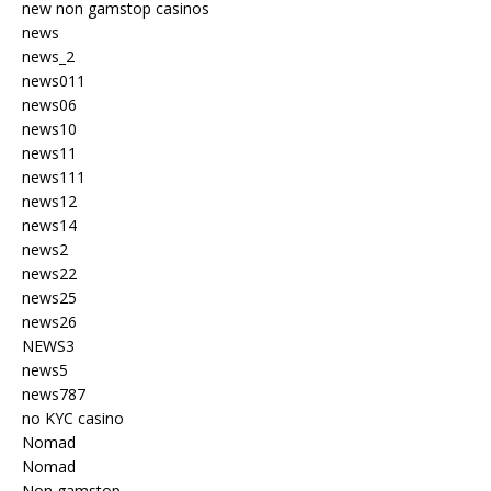
new non gamstop casinos
news
news_2
news011
news06
news10
news11
news111
news12
news14
news2
news22
news25
news26
NEWS3
news5
news787
no KYC casino
Nomad
Nomad
Non gamstop