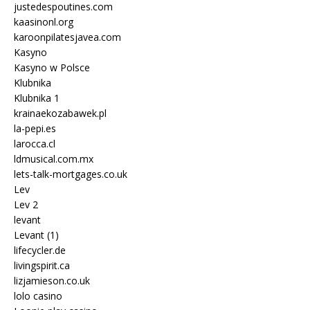
justedespoutines.com
kaasinonl.org
karoonpilatesjavea.com
Kasyno
Kasyno w Polsce
Klubnika
Klubnika 1
krainaekozabawek.pl
la-pepi.es
larocca.cl
ldmusical.com.mx
lets-talk-mortgages.co.uk
Lev
Lev 2
levant
Levant (1)
lifecycler.de
livingspirit.ca
lizjamieson.co.uk
lolo casino