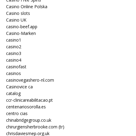
Casino Online Polska
Casino slots
Casino UK
casino-beef.app
Casino-Marken
casino1
casino2
casino3
casino4
casinofast
casinos
casinovegashero-nl.com
Casinovice ca
catalog
ccr-clinicareabilitacao.pt
centenariosorolla.es
centro cias
chinabridgegroup.co.uk
chirurgiensherbrooke.com (tr)
chrisdaviesmep.org.uk