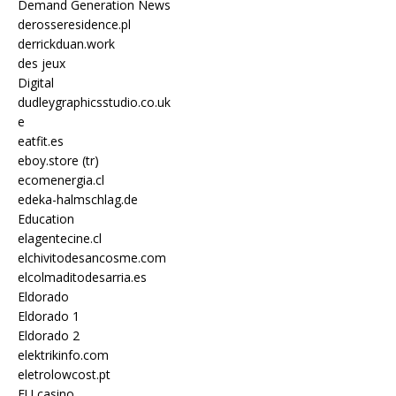
Demand Generation News
derosseresidence.pl
derrickduan.work
des jeux
Digital
dudleygraphicsstudio.co.uk
e
eatfit.es
eboy.store (tr)
ecomenergia.cl
edeka-halmschlag.de
Education
elagentecine.cl
elchivitodesancosme.com
elcolmaditodesarria.es
Eldorado
Eldorado 1
Eldorado 2
elektrikinfo.com
eletrolowcost.pt
EU casino