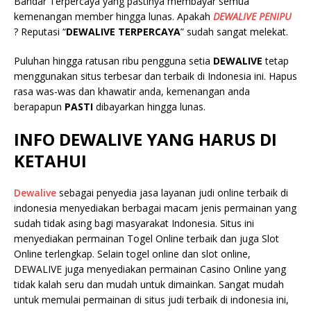
Bandar Terpercaya yang pastinya membayar semua
kemenangan member hingga lunas. Apakah
DEWALIVE
PENIPU
? Reputasi “
DEWALIVE
TERPERCAYA
” sudah sangat melekat.
Puluhan hingga ratusan ribu pengguna setia
DEWALIVE
tetap
menggunakan situs terbesar dan terbaik di Indonesia ini. Hapus
rasa was-was dan khawatir anda, kemenangan anda
berapapun
PASTI
dibayarkan hingga lunas.
INFO DEWALIVE
YANG HARUS DI
KETAHUI
Dewalive
sebagai penyedia jasa layanan judi online terbaik di
indonesia menyediakan berbagai macam jenis permainan yang
sudah tidak asing bagi masyarakat Indonesia. Situs ini
menyediakan permainan Togel Online terbaik dan juga Slot
Online terlengkap. Selain togel online dan slot online,
DEWALIVE juga menyediakan permainan Casino Online yang
tidak kalah seru dan mudah untuk dimainkan. Sangat mudah
untuk memulai permainan di situs judi terbaik di indonesia ini,