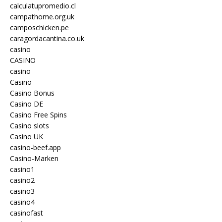
calculatupromedio.cl
campathome.org.uk
camposchicken.pe
caragordacantina.co.uk
casino
CASINO
casino
Casino
Casino Bonus
Casino DE
Casino Free Spins
Casino slots
Casino UK
casino-beef.app
Casino-Marken
casino1
casino2
casino3
casino4
casinofast