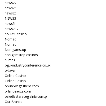
news22
news25
news26
NEWS3
news5
news787
no KYC casino
Nomad
Nomad
Non gamstop
non gamstop casinos
numb4
ogukindustryconference.co.uk
oklava
Online Casino
Online Casino
online-vegashero.com
orlandeauxs.com
osiedlestaracegielnia.com.pl
Our Brands