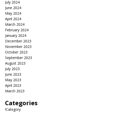
July 2024
June 2024
May 2024
April 2024
March 2024
February 2024
January 2024
December 2023
November 2023
October 2023
September 2023
August 2023
July 2023
June 2023
May 2023
April 2023
March 2023
Categories
!Category