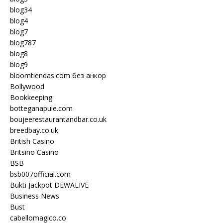
blog34
blog4
blog7
blog787
blog8
blog9
bloomtiendas.com без анкор
Bollywood
Bookkeeping
botteganapule.com
boujeerestaurantandbar.co.uk
breedbay.co.uk
British Casino
Britsino Casino
BSB
bsb007official.com
Bukti Jackpot DEWALIVE
Business News
Bust
cabellomagico.co