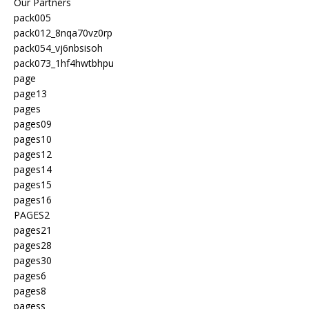
Our Partners
pack005
pack012_8nqa70vz0rp
pack054_vj6nbsisoh
pack073_1hf4hwtbhpu
page
page13
pages
pages09
pages10
pages12
pages14
pages15
pages16
PAGES2
pages21
pages28
pages30
pages6
pages8
pagess