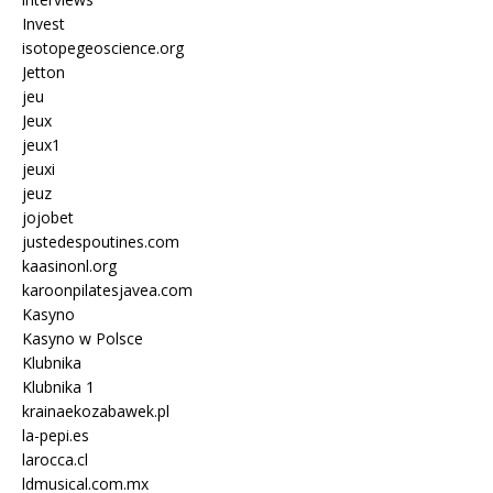
Invest
isotopegeoscience.org
Jetton
jeu
Jeux
jeux1
jeuxi
jeuz
jojobet
justedespoutines.com
kaasinonl.org
karoonpilatesjavea.com
Kasyno
Kasyno w Polsce
Klubnika
Klubnika 1
krainaekozabawek.pl
la-pepi.es
larocca.cl
ldmusical.com.mx