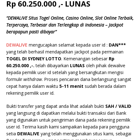
Rp 60.250.000 ,- LUNAS
“
DEWALIVE
Situs Togel Online, Casino Online, Slot Online Terbaik,
Terpercaya, Terbesar dan Terlengkap di Indonesia – Jackpot
berapapun pasti dibayar”
DEWALIVE
mengucapkan selamat kepada user id :
DAN***
yang telah berhasil mendapatkan jackpot pada permainan
TOGEL DI SYDNEY LOTTO
. Kemenangan sebesar
Rp
60.250.000 ,-.
telah dibayarkan
LUNAS
oleh pihak dewalive
kepada pemilik user id setelah yang bersangkutan mengisi
formulir
withdraw
. Proses pencairan dana berlangsung sangat
cepat hanya dalam waktu
5-11 menit
sudah berada dalam
rekening pemilik user id.
Bukti transfer yang dapat anda lihat adalah bukti
SAH / VALID
yang langsung di dapatkan melalui bukti transaksi dari Bank
yang digunakan untuk pengiriman dana pada rekening pemilik
user id. Terima kasih kami sampaikan kepada para pengguna
setia
DEWALIVE
yang telah menggunakan situs kami, sebagai