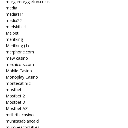
margareteggleton.co.uk
media
media111
media22
medskills.cl
Melbet
meritking
Meritking (1)
merphone.com
mew casino
mexhicofs.com
Mobile Casino
Monoplay Casino
montecatini.cl
mostbet
Mostbet 2
Mostbet 3
Mostbet AZ
mrthrills casino
municasablanca.cl
murobeachclub.es