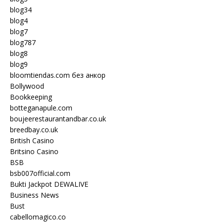
blog34
blog4
blog7
blog787
blog8
blog9
bloomtiendas.com без анкор
Bollywood
Bookkeeping
botteganapule.com
boujeerestaurantandbar.co.uk
breedbay.co.uk
British Casino
Britsino Casino
BSB
bsb007official.com
Bukti Jackpot DEWALIVE
Business News
Bust
cabellomagico.co