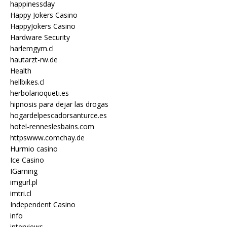
happinessday
Happy Jokers Casino
HappyJokers Casino
Hardware Security
harlemgym.cl
hautarzt-rw.de
Health
hellbikes.cl
herbolarioqueti.es
hipnosis para dejar las drogas
hogardelpescadorsanturce.es
hotel-renneslesbains.com
httpswww.comchay.de
Hurmio casino
Ice Casino
IGaming
imgurl.pl
imtri.cl
Independent Casino
info
interviews