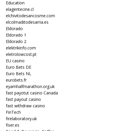
Education
elagentecine.cl
elchivitodesancosme.com
elcolmaditodesarria.es
Eldorado
Eldorado 1
Eldorado 2
elektrikinfo.com
eletrolowcost.pt
EU casino
Euro Bets DE
Euro Bets NL
eurobets.fr
eyamhalfmarathon.org.uk
fast payotut casino Canada
fast payout casino
fast withdraw casino
FinTech
firelaboratory.uk
fiser.es