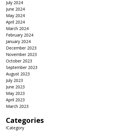
July 2024
June 2024
May 2024
April 2024
March 2024
February 2024
January 2024
December 2023
November 2023
October 2023
September 2023
August 2023
July 2023
June 2023
May 2023
April 2023
March 2023
Categories
!Category