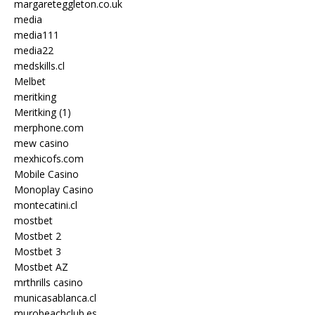
margareteggleton.co.uk
media
media111
media22
medskills.cl
Melbet
meritking
Meritking (1)
merphone.com
mew casino
mexhicofs.com
Mobile Casino
Monoplay Casino
montecatini.cl
mostbet
Mostbet 2
Mostbet 3
Mostbet AZ
mrthrills casino
municasablanca.cl
murobeachclub.es