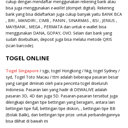
cukup dengan mendaftar menggunakan rekening bank atau
bisa juga menggunakan
e-wallet
(dompet digital). Rekening
bank yang bisa didaftarkan juga cukup banyak yaitu BANK BCA
, BRI , MANDIRI , CIMB , PANIN , SINARMAS , BSI , JENIUS ,
MAYBANK , MEGA , PERMATA dan untuk e-wallet bisa
menggunakan DANA, GOPAY, OVO. Selain dari bank yang
sudah disebutkan, deposit juga bisa melalui metode QRIS
(scan barcode).
TOGEL ONLINE
Togel Singapore
/ sgp, togel Hongkong / hkg, togel Sydney /
syd, Togel Toto Macau / ttm adalah beberapa pasaran besar
yang sangat diminati oleh para pencinta togel diseluruh
Indonesia. Pasaran lain yang hadir di DEWALIVE adalah
pasaran 3D, 4D dan juga 5D. Pasaran-pasaran tersebut juga
dilengkapi dengan tipe bettingan yang beragam, antara lain
bettingan tipe full, bettingan tipe diskon, , bettingan tipe BB
(Bolak Balik), dan bettingan tipe prize. untuk perbandingannya
bisa dilihat di bawah ini