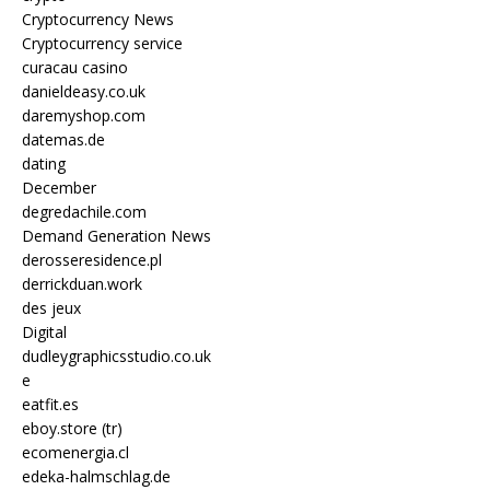
Cryptocurrency News
Cryptocurrency service
curacau casino
danieldeasy.co.uk
daremyshop.com
datemas.de
dating
December
degredachile.com
Demand Generation News
derosseresidence.pl
derrickduan.work
des jeux
Digital
dudleygraphicsstudio.co.uk
e
eatfit.es
eboy.store (tr)
ecomenergia.cl
edeka-halmschlag.de