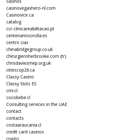
casinos
casinovegashero-nl.com
Casinovice ca
catalog
ccr-clinicareabilitacao.pt
centenariosorolla.es
centro cias
chinabridgegroup.co.uk
chirurgiensherbrooke.com (tr)
chrisdaviesmep.org.uk
citiescop26.ca
Classy Casino
Classy Slots ES
cmi.cl
cocobebe.cl
Consulting services in the UAE
contact
contacts
costaaraucania.cl
credit card casinos
crypto