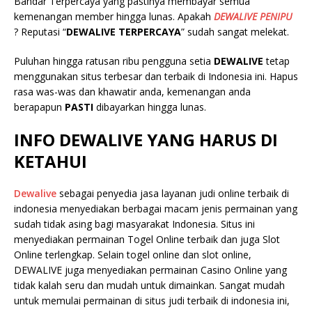
Bandar Terpercaya yang pastinya membayar semua
kemenangan member hingga lunas. Apakah
DEWALIVE
PENIPU
? Reputasi “
DEWALIVE
TERPERCAYA
” sudah sangat melekat.
Puluhan hingga ratusan ribu pengguna setia
DEWALIVE
tetap
menggunakan situs terbesar dan terbaik di Indonesia ini. Hapus
rasa was-was dan khawatir anda, kemenangan anda
berapapun
PASTI
dibayarkan hingga lunas.
INFO DEWALIVE
YANG HARUS DI
KETAHUI
Dewalive
sebagai penyedia jasa layanan judi online terbaik di
indonesia menyediakan berbagai macam jenis permainan yang
sudah tidak asing bagi masyarakat Indonesia. Situs ini
menyediakan permainan Togel Online terbaik dan juga Slot
Online terlengkap. Selain togel online dan slot online,
DEWALIVE juga menyediakan permainan Casino Online yang
tidak kalah seru dan mudah untuk dimainkan. Sangat mudah
untuk memulai permainan di situs judi terbaik di indonesia ini,