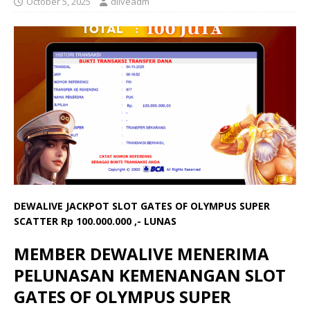
October 5, 2025
dliveadm
DEWALIVE JACKPOT SLOT GATES OF OLYMPUS SUPER
SCATTER Rp 100.000.000 ,- LUNAS
MEMBER DEWALIVE MENERIMA
PELUNASAN KEMENANGAN
SLOT
GATES OF OLYMPUS SUPER