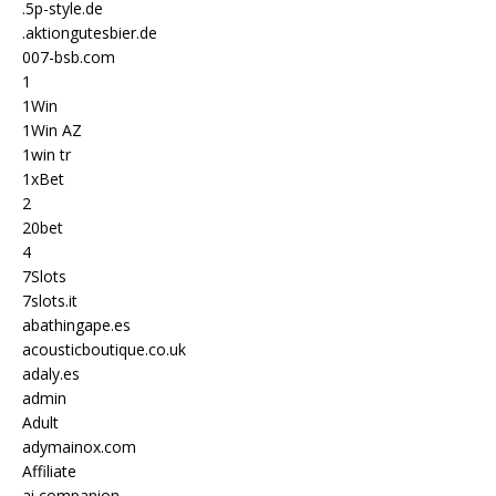
.5p-style.de
.aktiongutesbier.de
007-bsb.com
1
1Win
1Win AZ
1win tr
1xBet
2
20bet
4
7Slots
7slots.it
abathingape.es
acousticboutique.co.uk
adaly.es
admin
Adult
adymainox.com
Affiliate
ai companion