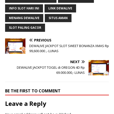
INFO SLOT HARI INI
LINK DEWALIVE
MENANG DEWALIVE
SITUS AMAN
SLOT PALING GACOR
PREVIOUS
DEWALIVE JACKPOT SLOT SWEET BONANZA XMAS Rp
99,600.000 ,- LUNAS
NEXT
DEWALIVE JACKPOT TOGEL di OREGON 4D Rp
69.000.000,- LUNAS
BE THE FIRST TO COMMENT
Leave a Reply