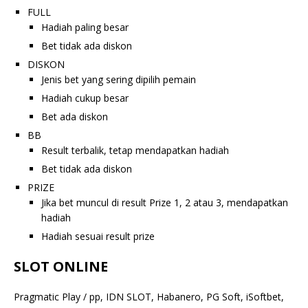
FULL
Hadiah paling besar
Bet tidak ada diskon
DISKON
Jenis bet yang sering dipilih pemain
Hadiah cukup besar
Bet ada diskon
BB
Result terbalik, tetap mendapatkan hadiah
Bet tidak ada diskon
PRIZE
Jika bet muncul di result Prize 1, 2 atau 3, mendapatkan
hadiah
Hadiah sesuai result prize
SLOT ONLINE
Pragmatic Play / pp, IDN SLOT, Habanero, PG Soft, iSoftbet,