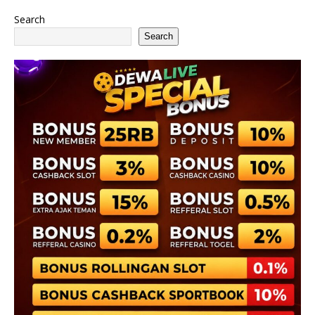
Search
Search