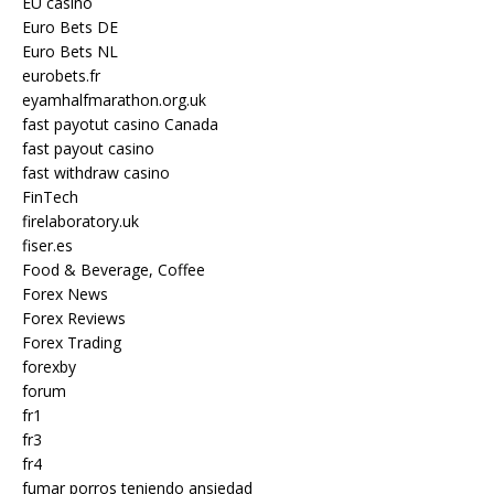
EU casino
Euro Bets DE
Euro Bets NL
eurobets.fr
eyamhalfmarathon.org.uk
fast payotut casino Canada
fast payout casino
fast withdraw casino
FinTech
firelaboratory.uk
fiser.es
Food & Beverage, Coffee
Forex News
Forex Reviews
Forex Trading
forexby
forum
fr1
fr3
fr4
fumar porros teniendo ansiedad