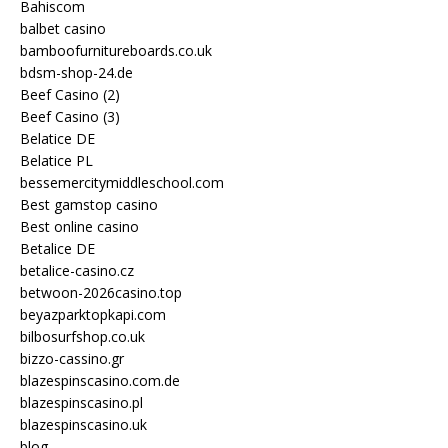
Bahiscom
balbet casino
bamboofurnitureboards.co.uk
bdsm-shop-24.de
Beef Casino (2)
Beef Casino (3)
Belatice DE
Belatice PL
bessemercitymiddleschool.com
Best gamstop casino
Best online casino
Betalice DE
betalice-casino.cz
betwoon-2026casino.top
beyazparktopkapi.com
bilbosurfshop.co.uk
bizzo-cassino.gr
blazespinscasino.com.de
blazespinscasino.pl
blazespinscasino.uk
blog