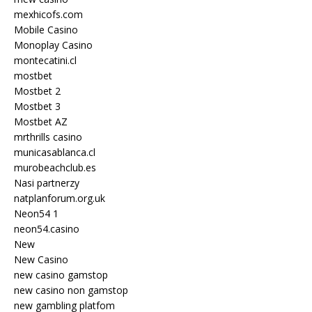
mexhicofs.com
Mobile Casino
Monoplay Casino
montecatini.cl
mostbet
Mostbet 2
Mostbet 3
Mostbet AZ
mrthrills casino
municasablanca.cl
murobeachclub.es
Nasi partnerzy
natplanforum.org.uk
Neon54 1
neon54.casino
New
New Casino
new casino gamstop
new casino non gamstop
new gambling platfom