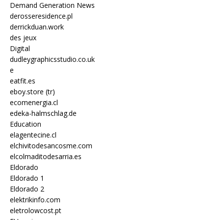
Demand Generation News
derosseresidence.pl
derrickduan.work
des jeux
Digital
dudleygraphicsstudio.co.uk
e
eatfit.es
eboy.store (tr)
ecomenergia.cl
edeka-halmschlag.de
Education
elagentecine.cl
elchivitodesancosme.com
elcolmaditodesarria.es
Eldorado
Eldorado 1
Eldorado 2
elektrikinfo.com
eletrolowcost.pt