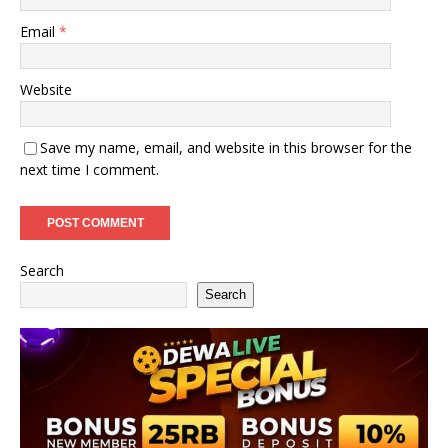
Email
*
Website
Save my name, email, and website in this browser for the
next time I comment.
Search
Search