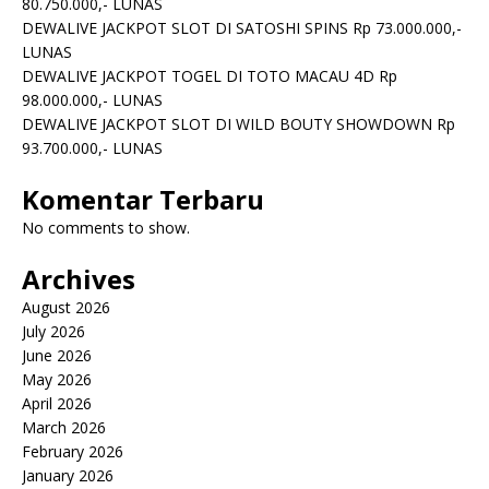
80.750.000,- LUNAS
DEWALIVE JACKPOT SLOT DI SATOSHI SPINS Rp 73.000.000,-
LUNAS
DEWALIVE JACKPOT TOGEL DI TOTO MACAU 4D Rp
98.000.000,- LUNAS
DEWALIVE JACKPOT SLOT DI WILD BOUTY SHOWDOWN Rp
93.700.000,- LUNAS
Komentar Terbaru
No comments to show.
Archives
August 2026
July 2026
June 2026
May 2026
April 2026
March 2026
February 2026
January 2026