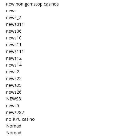
new non gamstop casinos
news
news_2
news011
news06
news10
news11
news111
news12
news14
news2
news22
news25
news26
NEWS3
news5
news787
no KYC casino
Nomad
Nomad