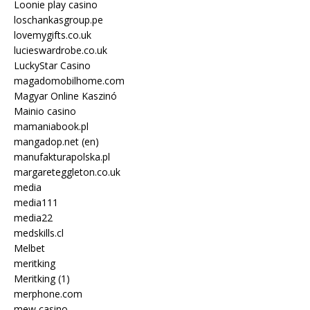
Loonie play casino
loschankasgroup.pe
lovemygifts.co.uk
lucieswardrobe.co.uk
LuckyStar Casino
magadomobilhome.com
Magyar Online Kaszinó
Mainio casino
mamaniabook.pl
mangadop.net (en)
manufakturapolska.pl
margareteggleton.co.uk
media
media111
media22
medskills.cl
Melbet
meritking
Meritking (1)
merphone.com
mew casino