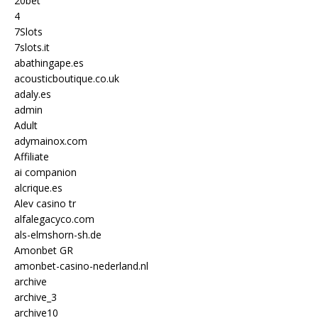
20bet
4
7Slots
7slots.it
abathingape.es
acousticboutique.co.uk
adaly.es
admin
Adult
adymainox.com
Affiliate
ai companion
alcrique.es
Alev casino tr
alfalegacyco.com
als-elmshorn-sh.de
Amonbet GR
amonbet-casino-nederland.nl
archive
archive_3
archive10