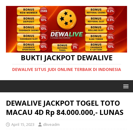
BUKTI JACKPOT DEWALIVE
DEWALIVE SITUS JUDI ONLINE TERBAIK DI INDONESIA
DEWALIVE JACKPOT TOGEL TOTO
MACAU 4D Rp 84.000.000,- LUNAS
April 15, 2023
dliveadm