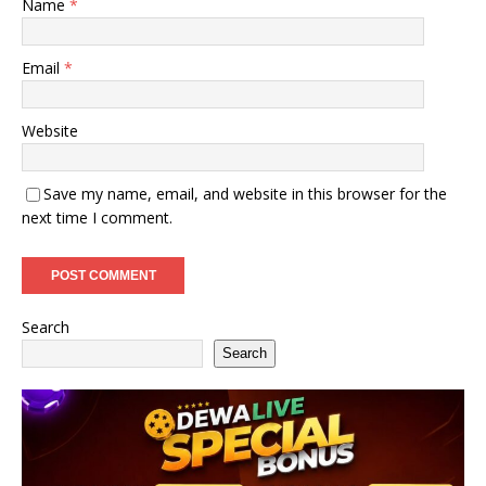
Name
*
Email
*
Website
Save my name, email, and website in this browser for the
next time I comment.
Search
Search