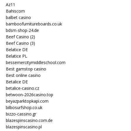
Az11
Bahiscom
balbet casino
bamboofurnitureboards.co.uk
bdsm-shop-24.de
Beef Casino (2)
Beef Casino (3)
Belatice DE
Belatice PL
bessemercitymiddleschool.com
Best gamstop casino
Best online casino
Betalice DE
betalice-casino.cz
betwoon-2026casino.top
beyazparktopkapi.com
bilbosurfshop.co.uk
bizzo-cassino.gr
blazespinscasino.com.de
blazespinscasino.pl