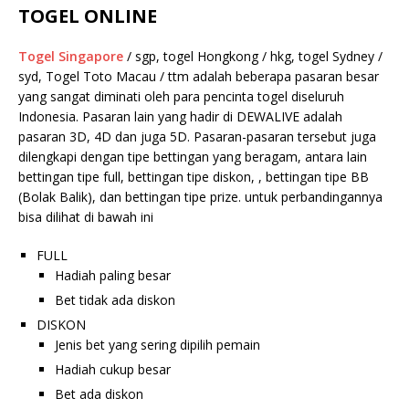
TOGEL ONLINE
Togel Singapore
/ sgp, togel Hongkong / hkg, togel Sydney /
syd, Togel Toto Macau / ttm adalah beberapa pasaran besar
yang sangat diminati oleh para pencinta togel diseluruh
Indonesia. Pasaran lain yang hadir di DEWALIVE adalah
pasaran 3D, 4D dan juga 5D. Pasaran-pasaran tersebut juga
dilengkapi dengan tipe bettingan yang beragam, antara lain
bettingan tipe full, bettingan tipe diskon, , bettingan tipe BB
(Bolak Balik), dan bettingan tipe prize. untuk perbandingannya
bisa dilihat di bawah ini
FULL
Hadiah paling besar
Bet tidak ada diskon
DISKON
Jenis bet yang sering dipilih pemain
Hadiah cukup besar
Bet ada diskon