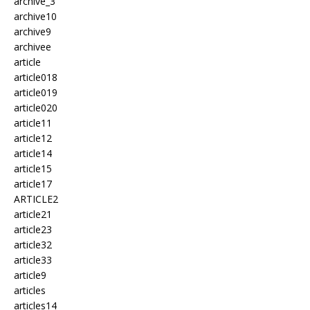
archive_3
archive10
archive9
archivee
article
article018
article019
article020
article11
article12
article14
article15
article17
ARTICLE2
article21
article23
article32
article33
article9
articles
articles14