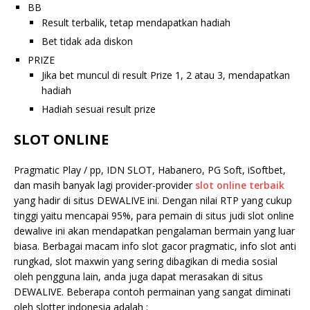
BB
Result terbalik, tetap mendapatkan hadiah
Bet tidak ada diskon
PRIZE
Jika bet muncul di result Prize 1, 2 atau 3, mendapatkan
hadiah
Hadiah sesuai result prize
SLOT ONLINE
Pragmatic Play / pp, IDN SLOT, Habanero, PG Soft, iSoftbet,
dan masih banyak lagi provider-provider
slot online terbaik
yang hadir di situs DEWALIVE ini. Dengan nilai RTP yang cukup
tinggi yaitu mencapai 95%, para pemain di situs judi slot online
dewalive ini akan mendapatkan pengalaman bermain yang luar
biasa. Berbagai macam info slot gacor pragmatic, info slot anti
rungkad, slot maxwin yang sering dibagikan di media sosial
oleh pengguna lain, anda juga dapat merasakan di situs
DEWALIVE. Beberapa contoh permainan yang sangat diminati
oleh slotter indonesia adalah :