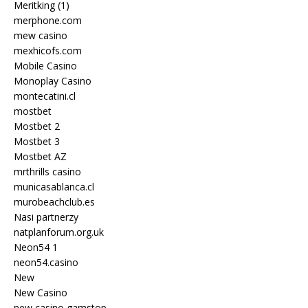
Meritking (1)
merphone.com
mew casino
mexhicofs.com
Mobile Casino
Monoplay Casino
montecatini.cl
mostbet
Mostbet 2
Mostbet 3
Mostbet AZ
mrthrills casino
municasablanca.cl
murobeachclub.es
Nasi partnerzy
natplanforum.org.uk
Neon54 1
neon54.casino
New
New Casino
new casino gamstop