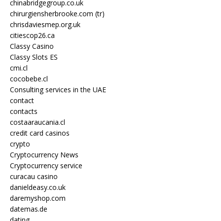
chinabridgegroup.co.uk
chirurgiensherbrooke.com (tr)
chrisdaviesmep.org.uk
citiescop26.ca
Classy Casino
Classy Slots ES
cmi.cl
cocobebe.cl
Consulting services in the UAE
contact
contacts
costaaraucania.cl
credit card casinos
crypto
Cryptocurrency News
Cryptocurrency service
curacau casino
danieldeasy.co.uk
daremyshop.com
datemas.de
dating