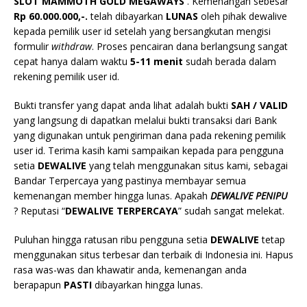
SLOT MAMMOTH GOLD MEGAWAYS
. Kemenangan sebesar
Rp 60.000.000,-.
telah dibayarkan
LUNAS
oleh pihak dewalive
kepada pemilik user id setelah yang bersangkutan mengisi
formulir
withdraw
. Proses pencairan dana berlangsung sangat
cepat hanya dalam waktu
5-11 menit
sudah berada dalam
rekening pemilik user id.
Bukti transfer yang dapat anda lihat adalah bukti
SAH / VALID
yang langsung di dapatkan melalui bukti transaksi dari Bank
yang digunakan untuk pengiriman dana pada rekening pemilik
user id. Terima kasih kami sampaikan kepada para pengguna
setia
DEWALIVE
yang telah menggunakan situs kami, sebagai
Bandar Terpercaya yang pastinya membayar semua
kemenangan member hingga lunas. Apakah
DEWALIVE
PENIPU
? Reputasi “
DEWALIVE
TERPERCAYA
” sudah sangat melekat.
Puluhan hingga ratusan ribu pengguna setia
DEWALIVE
tetap
menggunakan situs terbesar dan terbaik di Indonesia ini. Hapus
rasa was-was dan khawatir anda, kemenangan anda
berapapun
PASTI
dibayarkan hingga lunas.