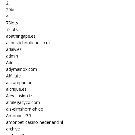
2
20bet
4
7Slots
7slots.it
abathingape.es
acousticboutique.co.uk
adaly.es
admin
Adult
adymainox.com
Affiliate
ai companion
alcrique.es
Alev casino tr
alfalegacyco.com
als-elmshorn-sh.de
Amonbet GR
amonbet-casino-nederland.nl
archive