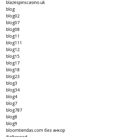
blazespinscasino.uk
blog
blog02
blog07
blog08
blog11
blog111
blog12
blog15
blog17
blog18
blog23
blog3
blog34
blog4
blog7
blog787
blog8
blog9
bloomtiendas.com без анкор
Bollywood