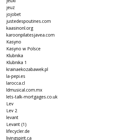
jeuxi
jeuz
jojobet
justedespoutines.com
kaasinonl.org
karoonpilatesjavea.com
Kasyno
Kasyno w Polsce
Klubnika
Klubnika 1
krainaekozabawek.pl
la-pepi.es
larocca.cl
ldmusical.com.mx
lets-talk-mortgages.co.uk
Lev
Lev 2
levant
Levant (1)
lifecycler.de
livingspirit.ca