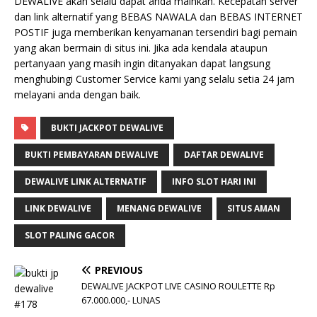
DEWALIVE akan selalu dapat anda mainkan. Kecepatan server
dan link alternatif yang BEBAS NAWALA dan BEBAS INTERNET
POSTIF juga memberikan kenyamanan tersendiri bagi pemain
yang akan bermain di situs ini. Jika ada kendala ataupun
pertanyaan yang masih ingin ditanyakan dapat langsung
menghubingi Customer Service kami yang selalu setia 24 jam
melayani anda dengan baik.
BUKTI JACKPOT DEWALIVE
BUKTI PEMBAYARAN DEWALIVE
DAFTAR DEWALIVE
DEWALIVE LINK ALTERNATIF
INFO SLOT HARI INI
LINK DEWALIVE
MENANG DEWALIVE
SITUS AMAN
SLOT PALING GACOR
PREVIOUS
DEWALIVE JACKPOT LIVE CASINO ROULETTE Rp
67.000.000,- LUNAS