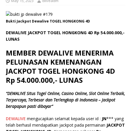
May 15, 2023
dliveadm
Bukti Jackpot Dewalive TOGEL HONGKONG 4D
DEWALIVE JACKPOT TOGEL HONGKONG 4D Rp 54.000.000,-
LUNAS
MEMBER DEWALIVE MENERIMA
PELUNASAN KEMENANGAN
JACKPOT TOGEL HONGKONG 4D
Rp 54.000.000,- LUNAS
“
DEWALIVE
Situs Togel Online, Casino Online, Slot Online Terbaik,
Terpercaya, Terbesar dan Terlengkap di Indonesia – Jackpot
berapapun pasti dibayar”
DEWALIVE
mengucapkan selamat kepada user id :
JN
*** yang
telah berhasil mendapatkan jackpot pada permainan
JACKPOT