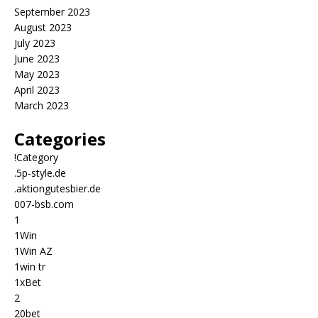
September 2023
August 2023
July 2023
June 2023
May 2023
April 2023
March 2023
Categories
!Category
.5p-style.de
.aktiongutesbier.de
007-bsb.com
1
1Win
1Win AZ
1win tr
1xBet
2
20bet