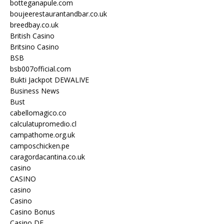
botteganapule.com
boujeerestaurantandbar.co.uk
breedbay.co.uk
British Casino
Britsino Casino
BSB
bsb007official.com
Bukti Jackpot DEWALIVE
Business News
Bust
cabellomagico.co
calculatupromedio.cl
campathome.org.uk
camposchicken.pe
caragordacantina.co.uk
casino
CASINO
casino
Casino
Casino Bonus
Casino DE