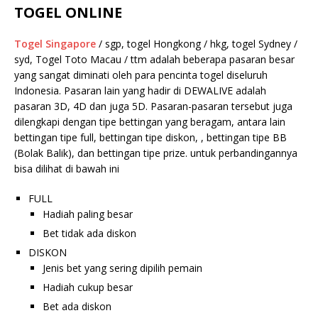
TOGEL ONLINE
Togel Singapore
/ sgp, togel Hongkong / hkg, togel Sydney /
syd, Togel Toto Macau / ttm adalah beberapa pasaran besar
yang sangat diminati oleh para pencinta togel diseluruh
Indonesia. Pasaran lain yang hadir di DEWALIVE adalah
pasaran 3D, 4D dan juga 5D. Pasaran-pasaran tersebut juga
dilengkapi dengan tipe bettingan yang beragam, antara lain
bettingan tipe full, bettingan tipe diskon, , bettingan tipe BB
(Bolak Balik), dan bettingan tipe prize. untuk perbandingannya
bisa dilihat di bawah ini
FULL
Hadiah paling besar
Bet tidak ada diskon
DISKON
Jenis bet yang sering dipilih pemain
Hadiah cukup besar
Bet ada diskon