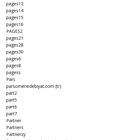
pages12
pages14
pages15
pages16
PAGES2
pages21
pages28
pages30
pages6
pages8
pagess
Pars
parsomenedebiyat.com (tr)
part2
part5
part6
part7
Partner
Partners
Partnerzy