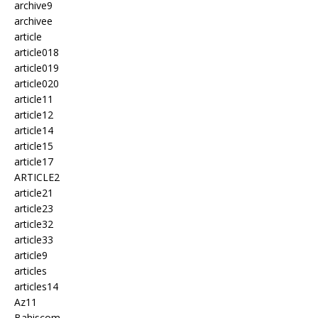
archive9
archivee
article
article018
article019
article020
article11
article12
article14
article15
article17
ARTICLE2
article21
article23
article32
article33
article9
articles
articles14
Az11
Bahiscom