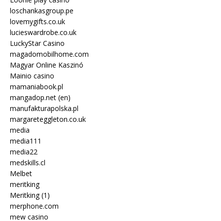
loschankasgroup.pe
lovemygifts.co.uk
lucieswardrobe.co.uk
LuckyStar Casino
magadomobilhome.com
Magyar Online Kaszinó
Mainio casino
mamaniabook.pl
mangadop.net (en)
manufakturapolska.pl
margareteggleton.co.uk
media
media111
media22
medskills.cl
Melbet
meritking
Meritking (1)
merphone.com
mew casino