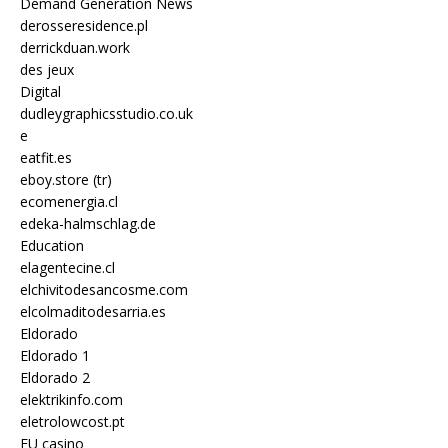
Demand Generation News
derosseresidence.pl
derrickduan.work
des jeux
Digital
dudleygraphicsstudio.co.uk
e
eatfit.es
eboy.store (tr)
ecomenergia.cl
edeka-halmschlag.de
Education
elagentecine.cl
elchivitodesancosme.com
elcolmaditodesarria.es
Eldorado
Eldorado 1
Eldorado 2
elektrikinfo.com
eletrolowcost.pt
EU casino