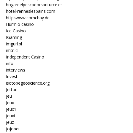
hogardelpescadorsanturce.es
hotel-renneslesbains.com
httpswww.comchay.de
Hurmio casino
Ice Casino
IGaming
imgurl.pl
imtri.cl
Independent Casino
info
interviews
Invest
isotopegeoscience.org
Jetton
jeu
Jeux
jeux1
jeuxi
jeuz
jojobet