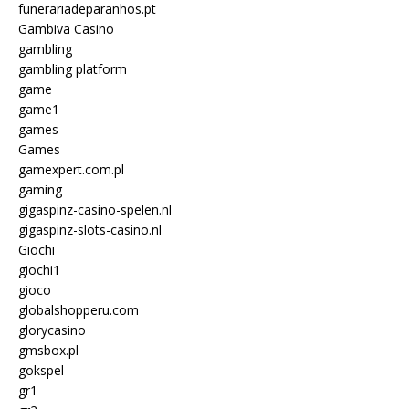
funerariadeparanhos.pt
Gambiva Casino
gambling
gambling platform
game
game1
games
Games
gamexpert.com.pl
gaming
gigaspinz-casino-spelen.nl
gigaspinz-slots-casino.nl
Giochi
giochi1
gioco
globalshopperu.com
glorycasino
gmsbox.pl
gokspel
gr1