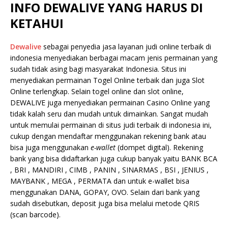
INFO DEWALIVE
YANG HARUS DI
KETAHUI
Dewalive
sebagai penyedia jasa layanan judi online terbaik di
indonesia menyediakan berbagai macam jenis permainan yang
sudah tidak asing bagi masyarakat Indonesia. Situs ini
menyediakan permainan Togel Online terbaik dan juga Slot
Online terlengkap. Selain togel online dan slot online,
DEWALIVE juga menyediakan permainan Casino Online yang
tidak kalah seru dan mudah untuk dimainkan. Sangat mudah
untuk memulai permainan di situs judi terbaik di indonesia ini,
cukup dengan mendaftar menggunakan rekening bank atau
bisa juga menggunakan
e-wallet
(dompet digital). Rekening
bank yang bisa didaftarkan juga cukup banyak yaitu BANK BCA
, BRI , MANDIRI , CIMB , PANIN , SINARMAS , BSI , JENIUS ,
MAYBANK , MEGA , PERMATA dan untuk e-wallet bisa
menggunakan DANA, GOPAY, OVO. Selain dari bank yang
sudah disebutkan, deposit juga bisa melalui metode QRIS
(scan barcode).