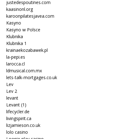
justedespoutines.com
kaasinonl.org
karoonpilatesjavea.com
Kasyno
Kasyno w Polsce
Klubnika
Klubnika 1
krainaekozabawek.pl
la-pepi.es
larocca.cl
ldmusical.com.mx
lets-talk-mortgages.co.uk
Lev
Lev 2
levant
Levant (1)
lifecycler.de
livingspirit.ca
lizjamieson.co.uk
lolo casino
Loonie play casino