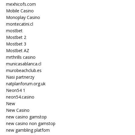
mexhicofs.com
Mobile Casino
Monoplay Casino
montecatini.cl
mostbet
Mostbet 2
Mostbet 3
Mostbet AZ
mrthrills casino
municasablanca.cl
murobeachclub.es
Nasi partnerzy
natplanforum.org.uk
Neon54 1
neon54.casino
New
New Casino
new casino gamstop
new casino non gamstop
new gambling platfom