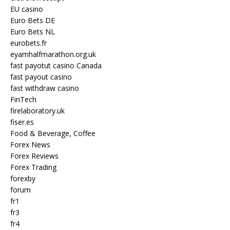
EU casino
Euro Bets DE
Euro Bets NL
eurobets.fr
eyamhalfmarathon.org.uk
fast payotut casino Canada
fast payout casino
fast withdraw casino
FinTech
firelaboratory.uk
fiser.es
Food & Beverage, Coffee
Forex News
Forex Reviews
Forex Trading
forexby
forum
fr1
fr3
fr4