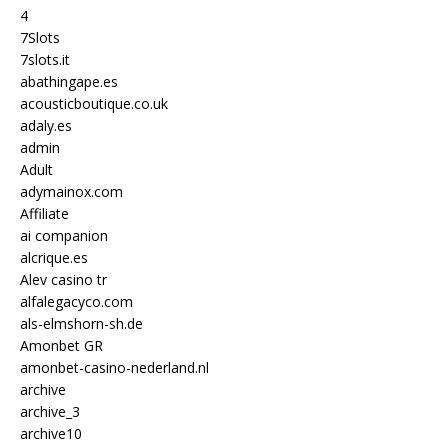
4
7Slots
7slots.it
abathingape.es
acousticboutique.co.uk
adaly.es
admin
Adult
adymainox.com
Affiliate
ai companion
alcrique.es
Alev casino tr
alfalegacyco.com
als-elmshorn-sh.de
Amonbet GR
amonbet-casino-nederland.nl
archive
archive_3
archive10