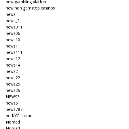
new gambling platfom
new non gamstop casinos
news
news_2
news011
news06
news10
news11
news111
news12
news14
news2
news22
news25
news26
NEWS3
news5
news787
no KYC casino
Nomad
Nomad