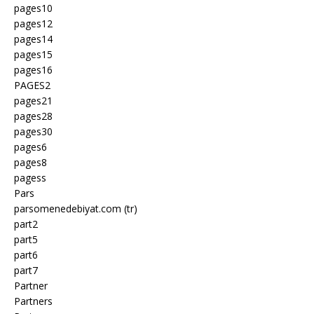
pages10
pages12
pages14
pages15
pages16
PAGES2
pages21
pages28
pages30
pages6
pages8
pagess
Pars
parsomenedebiyat.com (tr)
part2
part5
part6
part7
Partner
Partners