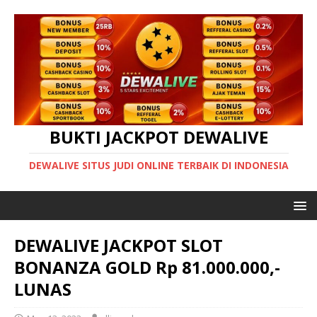
BUKTI JACKPOT DEWALIVE
DEWALIVE SITUS JUDI ONLINE TERBAIK DI INDONESIA
DEWALIVE JACKPOT SLOT
BONANZA GOLD Rp 81.000.000,-
LUNAS