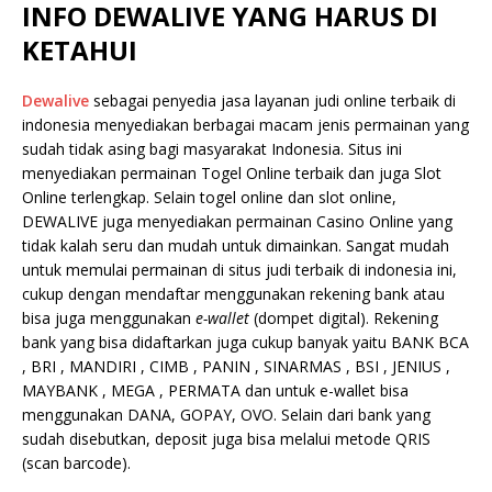
INFO DEWALIVE
YANG HARUS DI
KETAHUI
Dewalive
sebagai penyedia jasa layanan judi online terbaik di
indonesia menyediakan berbagai macam jenis permainan yang
sudah tidak asing bagi masyarakat Indonesia. Situs ini
menyediakan permainan Togel Online terbaik dan juga Slot
Online terlengkap. Selain togel online dan slot online,
DEWALIVE juga menyediakan permainan Casino Online yang
tidak kalah seru dan mudah untuk dimainkan. Sangat mudah
untuk memulai permainan di situs judi terbaik di indonesia ini,
cukup dengan mendaftar menggunakan rekening bank atau
bisa juga menggunakan
e-wallet
(dompet digital). Rekening
bank yang bisa didaftarkan juga cukup banyak yaitu BANK BCA
, BRI , MANDIRI , CIMB , PANIN , SINARMAS , BSI , JENIUS ,
MAYBANK , MEGA , PERMATA dan untuk e-wallet bisa
menggunakan DANA, GOPAY, OVO. Selain dari bank yang
sudah disebutkan, deposit juga bisa melalui metode QRIS
(scan barcode).