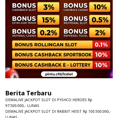
Berita Terbaru
DEWALIVE JACKPOT SLOT DI PYSHCO HEROES Rp
97.500.000,- LUNAS
DEWALIVE JACKPOT SLOT DI RABBIT HEIST Rp 100.500.000,-
LUNAS