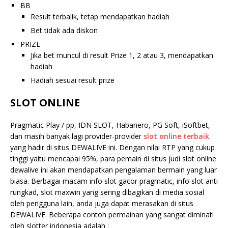
BB
Result terbalik, tetap mendapatkan hadiah
Bet tidak ada diskon
PRIZE
Jika bet muncul di result Prize 1, 2 atau 3, mendapatkan
hadiah
Hadiah sesuai result prize
SLOT ONLINE
Pragmatic Play / pp, IDN SLOT, Habanero, PG Soft, iSoftbet,
dan masih banyak lagi provider-provider
slot online terbaik
yang hadir di situs DEWALIVE ini. Dengan nilai RTP yang cukup
tinggi yaitu mencapai 95%, para pemain di situs judi slot online
dewalive ini akan mendapatkan pengalaman bermain yang luar
biasa. Berbagai macam info slot gacor pragmatic, info slot anti
rungkad, slot maxwin yang sering dibagikan di media sosial
oleh pengguna lain, anda juga dapat merasakan di situs
DEWALIVE. Beberapa contoh permainan yang sangat diminati
oleh slotter indonesia adalah :