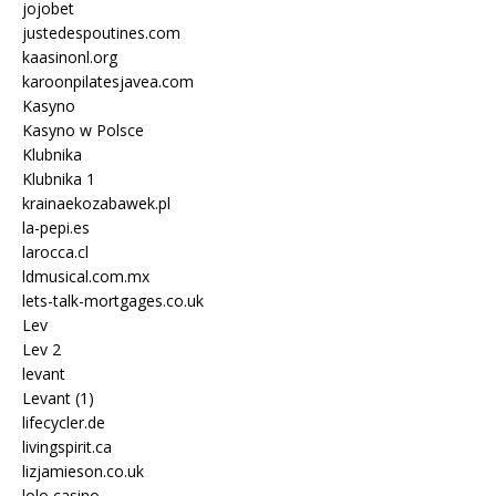
jojobet
justedespoutines.com
kaasinonl.org
karoonpilatesjavea.com
Kasyno
Kasyno w Polsce
Klubnika
Klubnika 1
krainaekozabawek.pl
la-pepi.es
larocca.cl
ldmusical.com.mx
lets-talk-mortgages.co.uk
Lev
Lev 2
levant
Levant (1)
lifecycler.de
livingspirit.ca
lizjamieson.co.uk
lolo casino