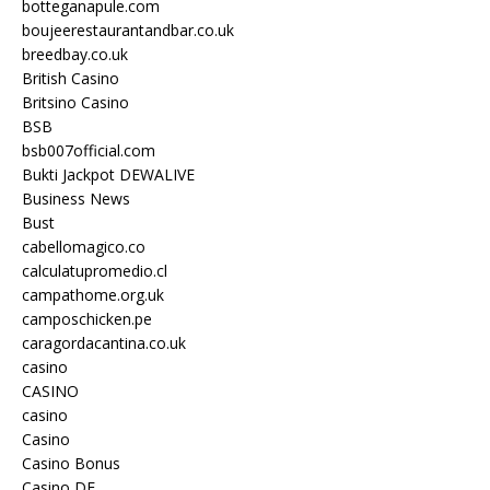
botteganapule.com
boujeerestaurantandbar.co.uk
breedbay.co.uk
British Casino
Britsino Casino
BSB
bsb007official.com
Bukti Jackpot DEWALIVE
Business News
Bust
cabellomagico.co
calculatupromedio.cl
campathome.org.uk
camposchicken.pe
caragordacantina.co.uk
casino
CASINO
casino
Casino
Casino Bonus
Casino DE