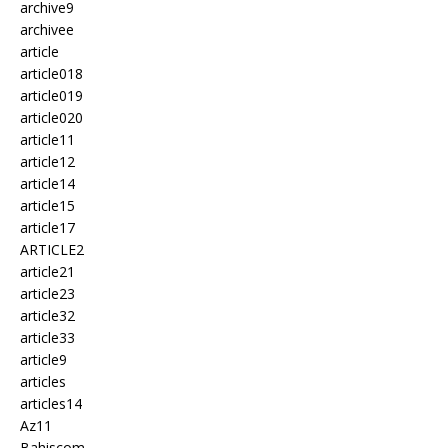
archive9
archivee
article
article018
article019
article020
article11
article12
article14
article15
article17
ARTICLE2
article21
article23
article32
article33
article9
articles
articles14
Az11
Bahiscom