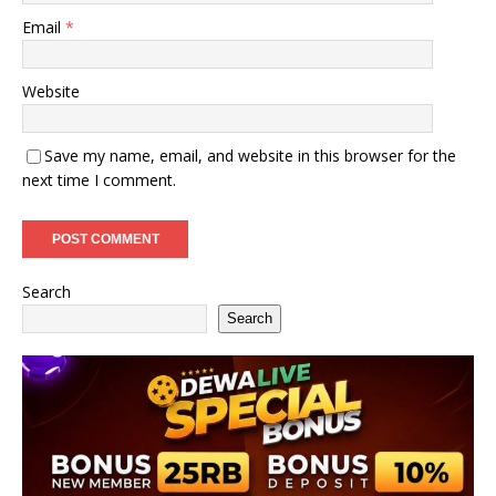
Email
*
Website
Save my name, email, and website in this browser for the
next time I comment.
Search
Search