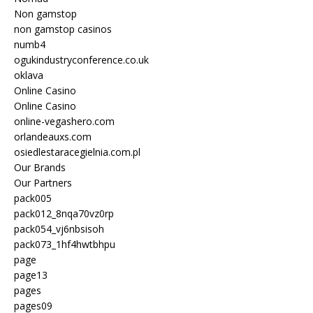
Non gamstop
non gamstop casinos
numb4
ogukindustryconference.co.uk
oklava
Online Casino
Online Casino
online-vegashero.com
orlandeauxs.com
osiedlestaracegielnia.com.pl
Our Brands
Our Partners
pack005
pack012_8nqa70vz0rp
pack054_vj6nbsisoh
pack073_1hf4hwtbhpu
page
page13
pages
pages09