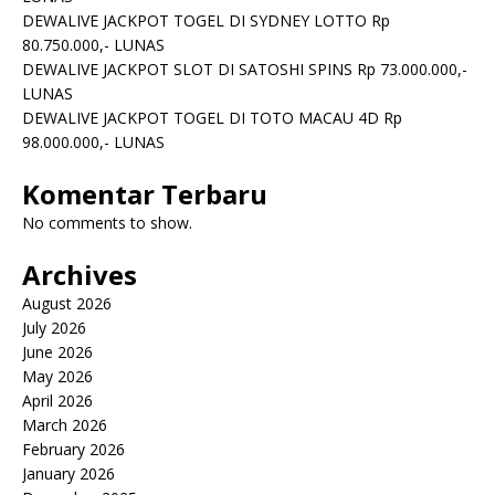
DEWALIVE JACKPOT TOGEL DI SYDNEY LOTTO Rp
80.750.000,- LUNAS
DEWALIVE JACKPOT SLOT DI SATOSHI SPINS Rp 73.000.000,-
LUNAS
DEWALIVE JACKPOT TOGEL DI TOTO MACAU 4D Rp
98.000.000,- LUNAS
Komentar Terbaru
No comments to show.
Archives
August 2026
July 2026
June 2026
May 2026
April 2026
March 2026
February 2026
January 2026