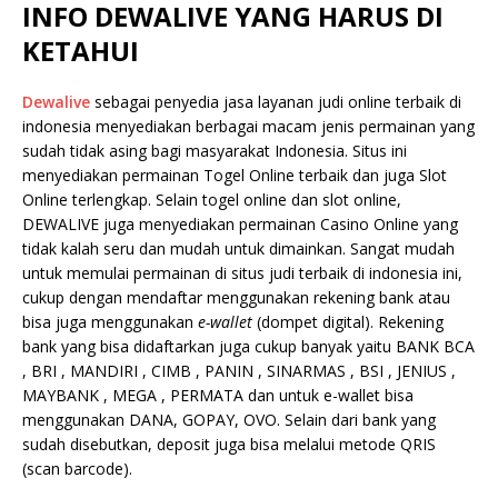
INFO DEWALIVE
YANG HARUS DI
KETAHUI
Dewalive
sebagai penyedia jasa layanan judi online terbaik di
indonesia menyediakan berbagai macam jenis permainan yang
sudah tidak asing bagi masyarakat Indonesia. Situs ini
menyediakan permainan Togel Online terbaik dan juga Slot
Online terlengkap. Selain togel online dan slot online,
DEWALIVE juga menyediakan permainan Casino Online yang
tidak kalah seru dan mudah untuk dimainkan. Sangat mudah
untuk memulai permainan di situs judi terbaik di indonesia ini,
cukup dengan mendaftar menggunakan rekening bank atau
bisa juga menggunakan
e-wallet
(dompet digital). Rekening
bank yang bisa didaftarkan juga cukup banyak yaitu BANK BCA
, BRI , MANDIRI , CIMB , PANIN , SINARMAS , BSI , JENIUS ,
MAYBANK , MEGA , PERMATA dan untuk e-wallet bisa
menggunakan DANA, GOPAY, OVO. Selain dari bank yang
sudah disebutkan, deposit juga bisa melalui metode QRIS
(scan barcode).