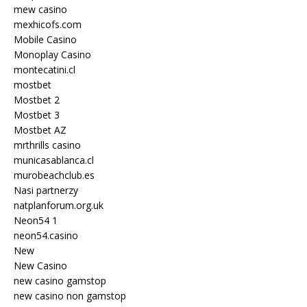
mew casino
mexhicofs.com
Mobile Casino
Monoplay Casino
montecatini.cl
mostbet
Mostbet 2
Mostbet 3
Mostbet AZ
mrthrills casino
municasablanca.cl
murobeachclub.es
Nasi partnerzy
natplanforum.org.uk
Neon54 1
neon54.casino
New
New Casino
new casino gamstop
new casino non gamstop