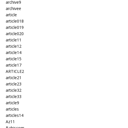
archive9
archivee
article
article018
article019
article020
article11
article12
article14
article15
article17
ARTICLE2
article21
article23
article32
article33
article9
articles
articles14
Az11
Bahiscom