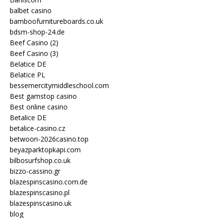
balbet casino
bamboofurnitureboards.co.uk
bdsm-shop-24.de
Beef Casino (2)
Beef Casino (3)
Belatice DE
Belatice PL
bessemercitymiddleschool.com
Best gamstop casino
Best online casino
Betalice DE
betalice-casino.cz
betwoon-2026casino.top
beyazparktopkapi.com
bilbosurfshop.co.uk
bizzo-cassino.gr
blazespinscasino.com.de
blazespinscasino.pl
blazespinscasino.uk
blog