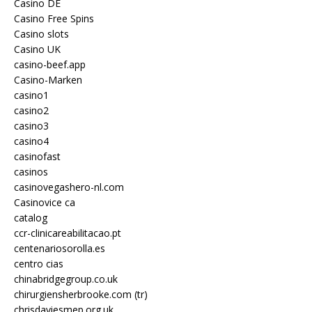
Casino DE
Casino Free Spins
Casino slots
Casino UK
casino-beef.app
Casino-Marken
casino1
casino2
casino3
casino4
casinofast
casinos
casinovegashero-nl.com
Casinovice ca
catalog
ccr-clinicareabilitacao.pt
centenariosorolla.es
centro cias
chinabridgegroup.co.uk
chirurgiensherbrooke.com (tr)
chrisdaviesmep.org.uk