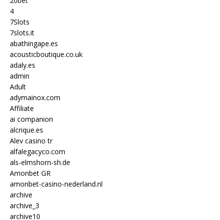
20bet
4
7Slots
7slots.it
abathingape.es
acousticboutique.co.uk
adaly.es
admin
Adult
adymainox.com
Affiliate
ai companion
alcrique.es
Alev casino tr
alfalegacyco.com
als-elmshorn-sh.de
Amonbet GR
amonbet-casino-nederland.nl
archive
archive_3
archive10