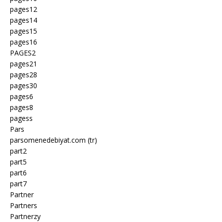
pages12
pages14
pages15
pages16
PAGES2
pages21
pages28
pages30
pages6
pages8
pagess
Pars
parsomenedebiyat.com (tr)
part2
part5
part6
part7
Partner
Partners
Partnerzy