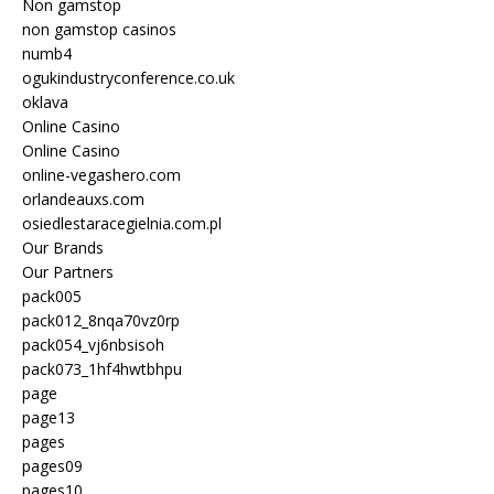
Non gamstop
non gamstop casinos
numb4
ogukindustryconference.co.uk
oklava
Online Casino
Online Casino
online-vegashero.com
orlandeauxs.com
osiedlestaracegielnia.com.pl
Our Brands
Our Partners
pack005
pack012_8nqa70vz0rp
pack054_vj6nbsisoh
pack073_1hf4hwtbhpu
page
page13
pages
pages09
pages10