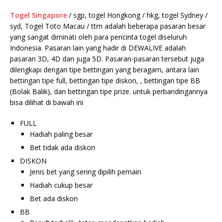
Togel Singapore
/ sgp, togel Hongkong / hkg, togel Sydney /
syd, Togel Toto Macau / ttm adalah beberapa pasaran besar
yang sangat diminati oleh para pencinta togel diseluruh
Indonesia. Pasaran lain yang hadir di DEWALIVE adalah
pasaran 3D, 4D dan juga 5D. Pasaran-pasaran tersebut juga
dilengkapi dengan tipe bettingan yang beragam, antara lain
bettingan tipe full, bettingan tipe diskon, , bettingan tipe BB
(Bolak Balik), dan bettingan tipe prize. untuk perbandingannya
bisa dilihat di bawah ini
FULL
Hadiah paling besar
Bet tidak ada diskon
DISKON
Jenis bet yang sering dipilih pemain
Hadiah cukup besar
Bet ada diskon
BB