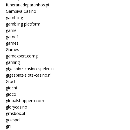
funerariadeparanhos.pt
Gambiva Casino
gambling
gambling platform
game
game1
games
Games
gamexpert.com.pl
gaming
gigaspinz-casino-spelen.nl
gigaspinz-slots-casino.nl
Giochi
giochi1
gioco
globalshopperu.com
glorycasino
gmsbox.pl
gokspel
gr1