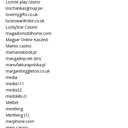
Loonie play casino
loschankasgroup.pe
lovemygifts.co.uk
lucieswardrobe.co.uk
LuckyStar Casino
magadomobilhome.com
Magyar Online Kaszinó
Mainio casino
mamaniabook.pl
mangadop.net (en)
manufakturapolska.pl
margareteggleton.co.uk
media
media111
media22
medskills.cl
Melbet
meritking
Meritking (1)
merphone.com
mew casino