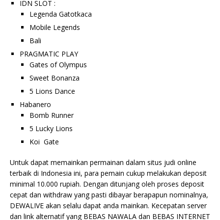
IDN SLOT :
Legenda Gatotkaca
Mobile Legends
Bali
PRAGMATIC PLAY
Gates of Olympus
Sweet Bonanza
5 Lions Dance
Habanero
Bomb Runner
5 Lucky Lions
Koi Gate
Untuk dapat memainkan permainan dalam situs judi online
terbaik di Indonesia ini, para pemain cukup melakukan deposit
minimal 10.000 rupiah. Dengan ditunjang oleh proses deposit
cepat dan withdraw yang pasti dibayar berapapun nominalnya,
DEWALIVE akan selalu dapat anda mainkan. Kecepatan server
dan link alternatif yang BEBAS NAWALA dan BEBAS INTERNET