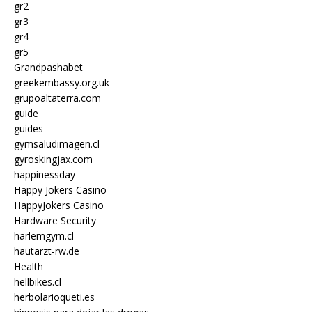
gr2
gr3
gr4
gr5
Grandpashabet
greekembassy.org.uk
grupoaltaterra.com
guide
guides
gymsaludimagen.cl
gyroskingjax.com
happinessday
Happy Jokers Casino
HappyJokers Casino
Hardware Security
harlemgym.cl
hautarzt-rw.de
Health
hellbikes.cl
herbolarioqueti.es