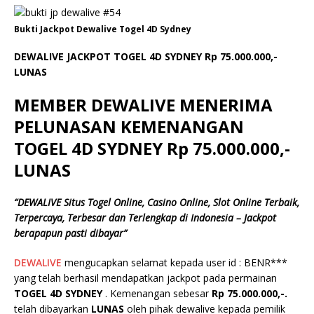
Bukti Jackpot Dewalive Togel 4D Sydney
DEWALIVE JACKPOT TOGEL 4D SYDNEY Rp 75.000.000,-
LUNAS
MEMBER DEWALIVE MENERIMA
PELUNASAN KEMENANGAN
TOGEL 4D SYDNEY Rp 75.000.000,-
LUNAS
“
DEWALIVE
Situs Togel Online, Casino Online, Slot Online Terbaik,
Terpercaya, Terbesar dan Terlengkap di Indonesia – Jackpot
berapapun pasti dibayar”
DEWALIVE
mengucapkan selamat kepada user id : BENR***
yang telah berhasil mendapatkan jackpot pada permainan
TOGEL 4D SYDNEY
. Kemenangan sebesar
Rp 75.000.000,-.
telah dibayarkan
LUNAS
oleh pihak dewalive kepada pemilik