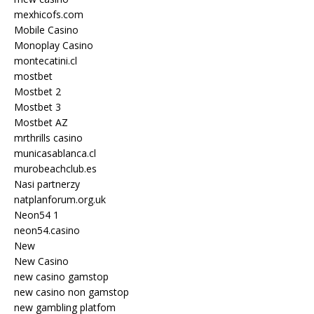
mexhicofs.com
Mobile Casino
Monoplay Casino
montecatini.cl
mostbet
Mostbet 2
Mostbet 3
Mostbet AZ
mrthrills casino
municasablanca.cl
murobeachclub.es
Nasi partnerzy
natplanforum.org.uk
Neon54 1
neon54.casino
New
New Casino
new casino gamstop
new casino non gamstop
new gambling platfom