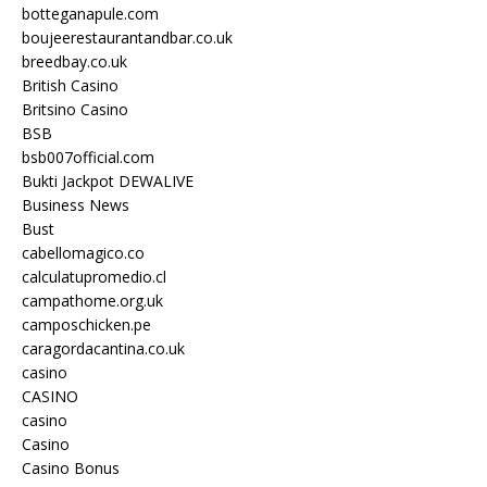
botteganapule.com
boujeerestaurantandbar.co.uk
breedbay.co.uk
British Casino
Britsino Casino
BSB
bsb007official.com
Bukti Jackpot DEWALIVE
Business News
Bust
cabellomagico.co
calculatupromedio.cl
campathome.org.uk
camposchicken.pe
caragordacantina.co.uk
casino
CASINO
casino
Casino
Casino Bonus