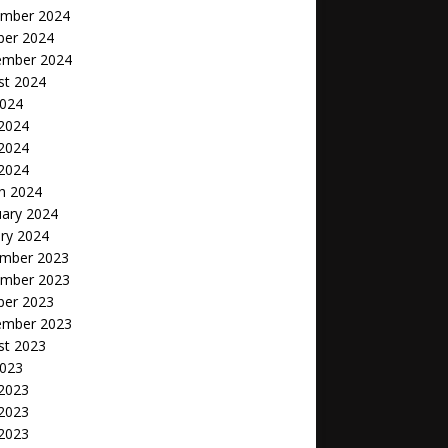
mber 2024
ber 2024
ember 2024
st 2024
2024
 2024
2024
 2024
h 2024
uary 2024
ry 2024
mber 2023
mber 2023
ber 2023
ember 2023
st 2023
2023
 2023
2023
 2023