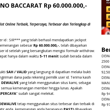
O BACCARAT Rp 60.000.000,-
Slot Online Terbaik, Terpercaya, Terbesar dan Terlengkap di
id : SIR*** yang telah berhasil mendapatkan jackpot
Kemenangan sebesar
Rp 60.000.000,-.
telah dibayarkan
Be
ser id setelah yang bersangkutan mengisi formulir
withdraw
.
DEWA
cepat hanya dalam waktu
5-11 menit
sudah berada dalam
2500
DEWA
bukti
SAH / VALID
yang langsung di dapatkan melalui bukti
92.5
giriman dana pada rekening pemilik user id. Terima kasih
DEWA
a
DEWALIVE
yang telah menggunakan situs kami, sebagai
MANI
r semua kemenangan member hingga lunas. Apakah
DEWA
RPERCAYA
” sudah sangat melekat.
Rp 9
DEWA
DEWALIVE
tetap menggunakan situs terbesar dan terbaik di
Rp 9
watir anda, kemenangan anda berapapun
PASTI
dibayarkan