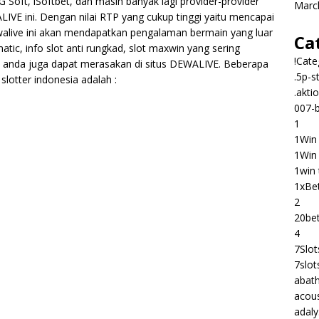
 Soft, iSoftbet, dan masih banyak lagi provider-provider
Marc
LIVE ini. Dengan nilai RTP yang cukup tinggi yaitu mencapai
dewalive ini akan mendapatkan pengalaman bermain yang luar
Ca
tic, info slot anti rungkad, slot maxwin yang sering
!Cate
n, anda juga dapat merasakan di situs DEWALIVE. Beberapa
.5p-s
lotter indonesia adalah :
.akti
007-
1
1Win
1Win
1win 
1xBe
2
20be
4
7Slot
7slots
abath
acous
adaly