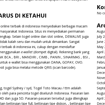
Ko
No c
ARUS DI KETAHUI
Ar
i online terbaik di indonesia menyediakan berbagai macam
 masyarakat Indonesia. Situs ini menyediakan permainan
Augu
lengkap. Selain togel online dan slot online, DEWALIVE juga
July 
tidak kalah seru dan mudah untuk dimainkan. Sangat
June
 terbaik di indonesia ini, cukup dengan mendaftar
May 
a menggunakan
e-wallet
(dompet digital). Rekening bank yang
April
ANK BCA , BRI , MANDIRI , CIMB , PANIN , SINARMAS , BSI ,
Marc
ntuk e-wallet bisa menggunakan DANA, GOPAY, OVO.
Febr
sit juga bisa melalui metode QRIS (scan barcode).
Janua
Dece
Nove
Octo
g, togel Sydney / syd, Togel Toto Macau / ttm adalah
Sept
oleh para pencinta togel diseluruh Indonesia. Pasaran lain
Augu
4D dan juga 5D. Pasaran-pasaran tersebut juga dilengkapi
April
n bettingan tipe full, bettingan tipe diskon, , bettingan tipe
Dece