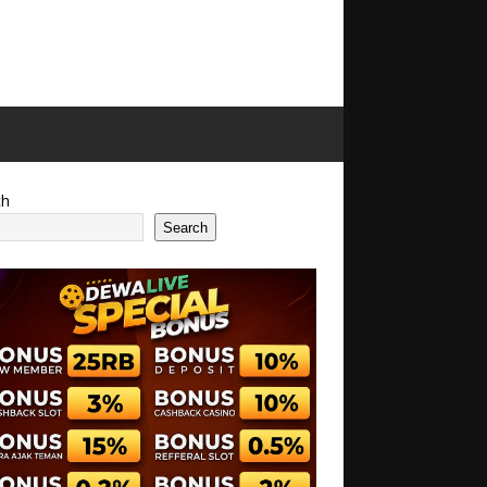
ch
Search