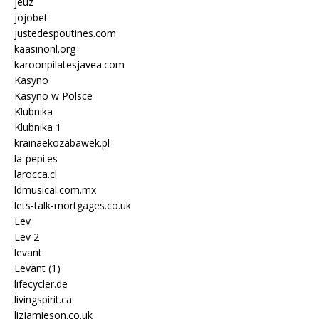
jeuz
jojobet
justedespoutines.com
kaasinonl.org
karoonpilatesjavea.com
Kasyno
Kasyno w Polsce
Klubnika
Klubnika 1
krainaekozabawek.pl
la-pepi.es
larocca.cl
ldmusical.com.mx
lets-talk-mortgages.co.uk
Lev
Lev 2
levant
Levant (1)
lifecycler.de
livingspirit.ca
lizjamieson.co.uk