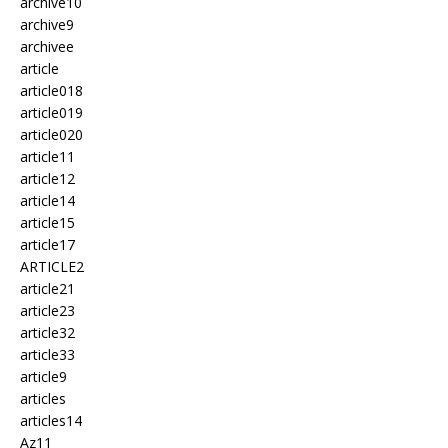
archive10
archive9
archivee
article
article018
article019
article020
article11
article12
article14
article15
article17
ARTICLE2
article21
article23
article32
article33
article9
articles
articles14
Az11