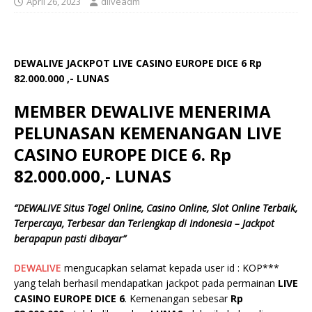
April 26, 2023
dliveadm
DEWALIVE JACKPOT LIVE CASINO EUROPE DICE 6 Rp
82.000.000 ,- LUNAS
MEMBER DEWALIVE MENERIMA
PELUNASAN KEMENANGAN
LIVE
CASINO
EUROPE DICE 6
. Rp
82.000.000,- LUNAS
“
DEWALIVE
Situs Togel Online, Casino Online, Slot Online Terbaik,
Terpercaya, Terbesar dan Terlengkap di Indonesia – Jackpot
berapapun pasti dibayar”
DEWALIVE
mengucapkan selamat kepada user id : KOP***
yang telah berhasil mendapatkan jackpot pada permainan
LIVE
CASINO EUROPE DICE 6
. Kemenangan sebesar
Rp