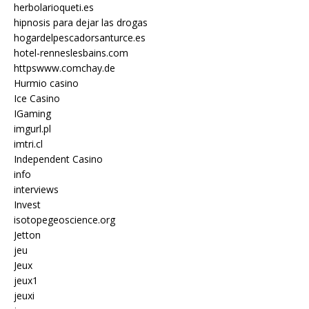
herbolarioqueti.es
hipnosis para dejar las drogas
hogardelpescadorsanturce.es
hotel-renneslesbains.com
httpswww.comchay.de
Hurmio casino
Ice Casino
IGaming
imgurl.pl
imtri.cl
Independent Casino
info
interviews
Invest
isotopegeoscience.org
Jetton
jeu
Jeux
jeux1
jeuxi