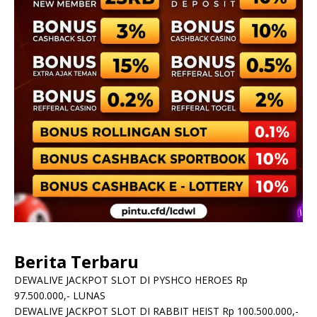
Berita Terbaru
DEWALIVE JACKPOT SLOT DI PYSHCO HEROES Rp
97.500.000,- LUNAS
DEWALIVE JACKPOT SLOT DI RABBIT HEIST Rp 100.500.000,-