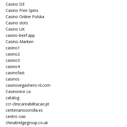
Casino DE
Casino Free Spins
Casino Online Polska
Casino slots
Casino UK
casino-beef.app
Casino-Marken
casino1
casino2
casino3
casino4
casinofast
casinos
casinovegashero-nl.com
Casinovice ca
catalog
ccr-clinicareabilitacao.pt
centenariosorolla.es
centro cias
chinabridgegroup.co.uk