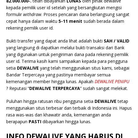
82.000.000-.
telah dibayarkan
LUNAS
oleh pihak dewalive
kepada pemilik user id setelah yang bersangkutan mengisi
formulir
withdraw
. Proses pencairan dana berlangsung sangat
cepat hanya dalam waktu
5-11 menit
sudah berada dalam
rekening pemilik user id.
Bukti transfer yang dapat anda lihat adalah bukti
SAH / VALID
yang langsung di dapatkan melalui bukti transaksi dari Bank
yang digunakan untuk pengiriman dana pada rekening pemilik
user id. Terima kasih kami sampaikan kepada para pengguna
setia
DEWALIVE
yang telah menggunakan situs kami, sebagai
Bandar Terpercaya yang pastinya membayar semua
kemenangan member hingga lunas. Apakah
DEWALIVE
PENIPU
? Reputasi “
DEWALIVE
TERPERCAYA
” sudah sangat melekat.
Puluhan hingga ratusan ribu pengguna setia
DEWALIVE
tetap
menggunakan situs terbesar dan terbaik di Indonesia ini. Hapus
rasa was-was dan khawatir anda, kemenangan anda
berapapun
PASTI
dibayarkan hingga lunas.
INFO DEWALIVE
YANG HARUS DI