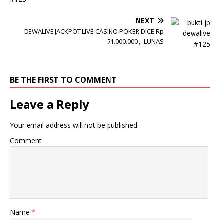
NEXT
DEWALIVE JACKPOT LIVE CASINO POKER DICE Rp
71.000.000 ,- LUNAS
BE THE FIRST TO COMMENT
Leave a Reply
Your email address will not be published.
Comment
Name
*