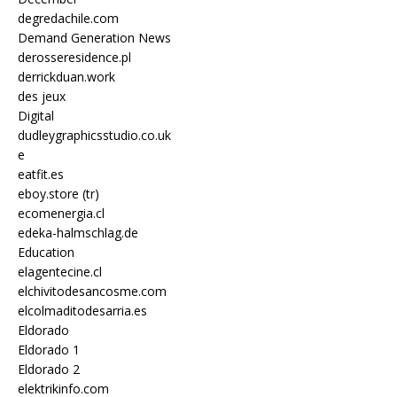
degredachile.com
Demand Generation News
derosseresidence.pl
derrickduan.work
des jeux
Digital
dudleygraphicsstudio.co.uk
e
eatfit.es
eboy.store (tr)
ecomenergia.cl
edeka-halmschlag.de
Education
elagentecine.cl
elchivitodesancosme.com
elcolmaditodesarria.es
Eldorado
Eldorado 1
Eldorado 2
elektrikinfo.com