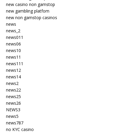
new casino non gamstop
new gambling platfom
new non gamstop casinos
news
news_2
news011
news06
news10
news11
news111
news12
news14
news2
news22
news25
news26
NEWS3
news5
news787
no KYC casino