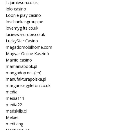
lizjamieson.co.uk
lolo casino
Loonie play casino
loschankasgroup.pe
lovemygifts.co.uk
lucieswardrobe.co.uk
LuckyStar Casino
magadomobilhome.com
Magyar Online Kaszinó
Mainio casino
mamaniabook.pl
mangadop.net (en)
manufakturapolska.pl
margareteggleton.co.uk
media
media111
media22
medskills.cl
Melbet
meritking