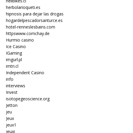
hellbikes.cl
herbolarioqueti.es
hipnosis para dejar las drogas
hogardelpescadorsanturce.es
hotel-renneslesbains.com
httpswww.comchay.de
Hurmio casino
Ice Casino
IGaming
imgurl.pl
imtri.cl
Independent Casino
info
interviews
Invest
isotopegeoscience.org
Jetton
jeu
Jeux
jeux1
jeuxi