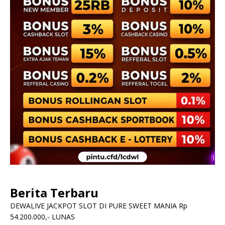
Berita Terbaru
DEWALIVE JACKPOT SLOT DI PURE SWEET MANIA Rp
54.200.000,- LUNAS