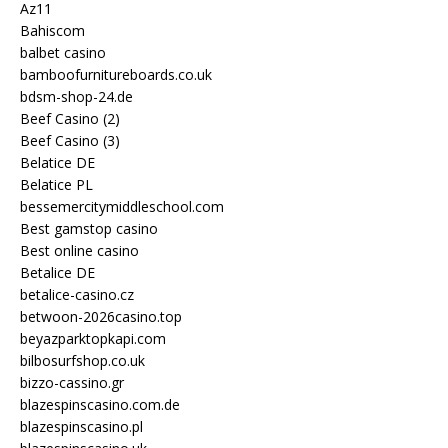
Az11
Bahiscom
balbet casino
bamboofurnitureboards.co.uk
bdsm-shop-24.de
Beef Casino (2)
Beef Casino (3)
Belatice DE
Belatice PL
bessemercitymiddleschool.com
Best gamstop casino
Best online casino
Betalice DE
betalice-casino.cz
betwoon-2026casino.top
beyazparktopkapi.com
bilbosurfshop.co.uk
bizzo-cassino.gr
blazespinscasino.com.de
blazespinscasino.pl