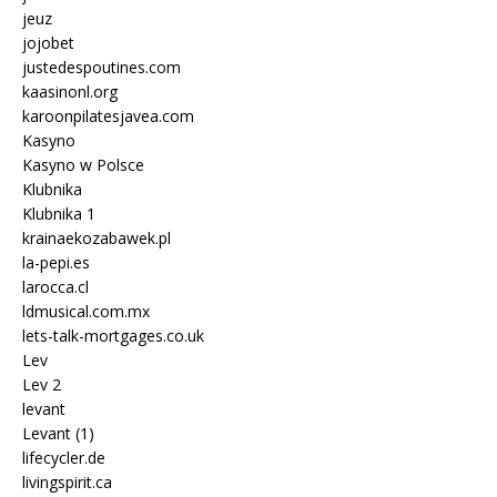
jeuz
jojobet
justedespoutines.com
kaasinonl.org
karoonpilatesjavea.com
Kasyno
Kasyno w Polsce
Klubnika
Klubnika 1
krainaekozabawek.pl
la-pepi.es
larocca.cl
ldmusical.com.mx
lets-talk-mortgages.co.uk
Lev
Lev 2
levant
Levant (1)
lifecycler.de
livingspirit.ca