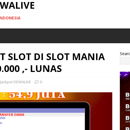
EWALIVE
 INDONESIA
T SLOT DI SLOT MANIA
Sear
.000 ,- LUNAS
 Jackpot DEWALIVE
0