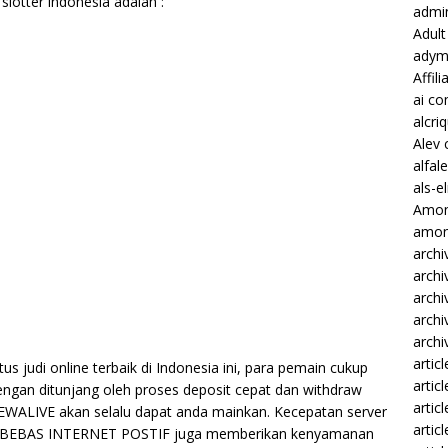
lotter indonesia adalah :
admi
Adult
adym
Affili
ai c
alcri
Alev 
alfa
als-e
Amon
amonb
archi
archi
archi
archi
archi
articl
 judi online terbaik di Indonesia ini, para pemain cukup
artic
engan ditunjang oleh proses deposit cepat dan withdraw
artic
EWALIVE akan selalu dapat anda mainkan. Kecepatan server
artic
an BEBAS INTERNET POSTIF juga memberikan kenyamanan