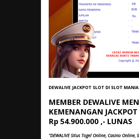
DEWALIVE JACKPOT SLOT DI SLOT MANIA 
MEMBER DEWALIVE ME
KEMENANGAN
JACKPOT
Rp 54.900.000 ,- LUNAS
“
DEWALIVE
Situs Togel Online, Casino Online, 