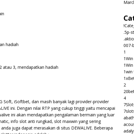
Marc
ain
Ca
!Cate
.5p-s
.akti
kan hadiah
007-
1
1Win
1Win
1, 2 atau 3, mendapatkan hadiah
1win 
1xBe
2
20be
4
 Soft, iSoftbet, dan masih banyak lagi provider-provider
7Slot
LIVE ini. Dengan nilai RTP yang cukup tinggi yaitu mencapai
7slots
dewalive ini akan mendapatkan pengalaman bermain yang luar
abath
tic, info slot anti rungkad, slot maxwin yang sering
acous
n, anda juga dapat merasakan di situs DEWALIVE. Beberapa
adaly