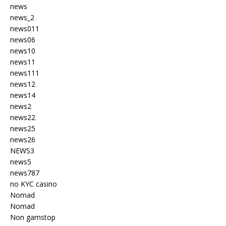
news
news_2
news011
news06
news10
news11
news111
news12
news14
news2
news22
news25
news26
NEWS3
news5
news787
no KYC casino
Nomad
Nomad
Non gamstop