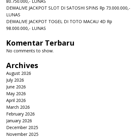
80.750.000,- LUNAS
DEWALIVE JACKPOT SLOT DI SATOSHI SPINS Rp 73.000.000,-
LUNAS
DEWALIVE JACKPOT TOGEL DI TOTO MACAU 4D Rp
98.000.000,- LUNAS
Komentar Terbaru
No comments to show.
Archives
August 2026
July 2026
June 2026
May 2026
April 2026
March 2026
February 2026
January 2026
December 2025
November 2025