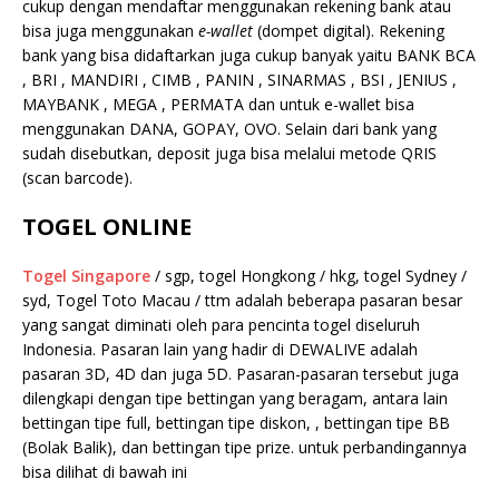
cukup dengan mendaftar menggunakan rekening bank atau
bisa juga menggunakan
e-wallet
(dompet digital). Rekening
bank yang bisa didaftarkan juga cukup banyak yaitu BANK BCA
, BRI , MANDIRI , CIMB , PANIN , SINARMAS , BSI , JENIUS ,
MAYBANK , MEGA , PERMATA dan untuk e-wallet bisa
menggunakan DANA, GOPAY, OVO. Selain dari bank yang
sudah disebutkan, deposit juga bisa melalui metode QRIS
(scan barcode).
TOGEL ONLINE
Togel Singapore
/ sgp, togel Hongkong / hkg, togel Sydney /
syd, Togel Toto Macau / ttm adalah beberapa pasaran besar
yang sangat diminati oleh para pencinta togel diseluruh
Indonesia. Pasaran lain yang hadir di DEWALIVE adalah
pasaran 3D, 4D dan juga 5D. Pasaran-pasaran tersebut juga
dilengkapi dengan tipe bettingan yang beragam, antara lain
bettingan tipe full, bettingan tipe diskon, , bettingan tipe BB
(Bolak Balik), dan bettingan tipe prize. untuk perbandingannya
bisa dilihat di bawah ini