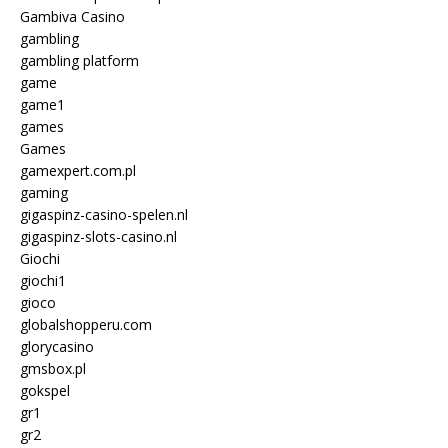
Gambiva Casino
gambling
gambling platform
game
game1
games
Games
gamexpert.com.pl
gaming
gigaspinz-casino-spelen.nl
gigaspinz-slots-casino.nl
Giochi
giochi1
gioco
globalshopperu.com
glorycasino
gmsbox.pl
gokspel
gr1
gr2