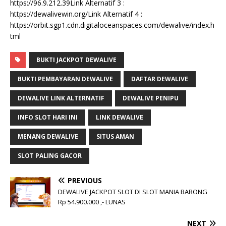
https://96.9.212.39Link Alternatif 3 :
https://dewalivewin.org/Link Alternatif 4 :
https://orbit.sgp1.cdn.digitaloceanspaces.com/dewalive/index.h
tml
BUKTI JACKPOT DEWALIVE
BUKTI PEMBAYARAN DEWALIVE
DAFTAR DEWALIVE
DEWALIVE LINK ALTERNATIF
DEWALIVE PENIPU
INFO SLOT HARI INI
LINK DEWALIVE
MENANG DEWALIVE
SITUS AMAN
SLOT PALING GACOR
PREVIOUS
DEWALIVE JACKPOT SLOT DI SLOT MANIA BARONG
Rp 54.900.000 ,- LUNAS
NEXT