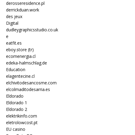
derosseresidence.pl
derrickduan.work
des jeux
Digital
dudleygraphicsstudio.co.uk
e
eatfit.es
eboy.store (tr)
ecomenergia.cl
edeka-halmschlag.de
Education
elagentecine.cl
elchivitodesancosme.com
elcolmaditodesarria.es
Eldorado
Eldorado 1
Eldorado 2
elektrikinfo.com
eletrolowcost.pt
EU casino