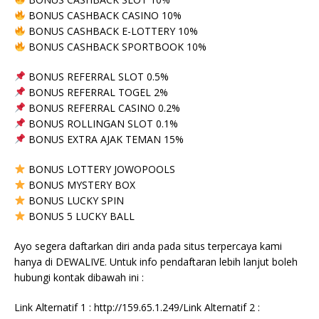
BONUS CASHBACK CASINO 10%
BONUS CASHBACK E-LOTTERY 10%
BONUS CASHBACK SPORTBOOK 10%
BONUS REFERRAL SLOT 0.5%
BONUS REFERRAL TOGEL 2%
BONUS REFERRAL CASINO 0.2%
BONUS ROLLINGAN SLOT 0.1%
BONUS EXTRA AJAK TEMAN 15%
BONUS LOTTERY JOWOPOOLS
BONUS MYSTERY BOX
BONUS LUCKY SPIN
BONUS 5 LUCKY BALL
Ayo segera daftarkan diri anda pada situs terpercaya kami
hanya di DEWALIVE. Untuk info pendaftaran lebih lanjut boleh
hubungi kontak dibawah ini :
Link Alternatif 1 : http://159.65.1.249/Link Alternatif 2 :