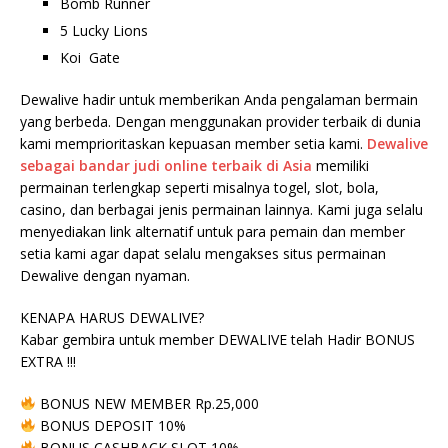
Bomb Runner
5 Lucky Lions
Koi Gate
Dewalive hadir untuk memberikan Anda pengalaman bermain
yang berbeda. Dengan menggunakan provider terbaik di dunia
kami memprioritaskan kepuasan member setia kami.
Dewalive
sebagai bandar judi online terbaik di Asia
memiliki
permainan terlengkap seperti misalnya togel, slot, bola,
casino, dan berbagai jenis permainan lainnya. Kami juga selalu
menyediakan link alternatif untuk para pemain dan member
setia kami agar dapat selalu mengakses situs permainan
Dewalive dengan nyaman.
KENAPA HARUS DEWALIVE?
Kabar gembira untuk member DEWALIVE telah Hadir BONUS
EXTRA !!!
BONUS NEW MEMBER Rp.25,000
BONUS DEPOSIT 10%
BONUS CASHBACK SLOT 10%