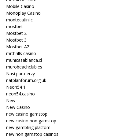
Mobile Casino
Monoplay Casino
montecatini.cl
mostbet
Mostbet 2
Mostbet 3
Mostbet AZ
mrthrills casino
municasablanca.cl
murobeachclub.es
Nasi partnerzy
natplanforum.org.uk
Neon54 1
neon54.casino
New
New Casino
new casino gamstop
new casino non gamstop
new gambling platfom
new non gamstop casinos