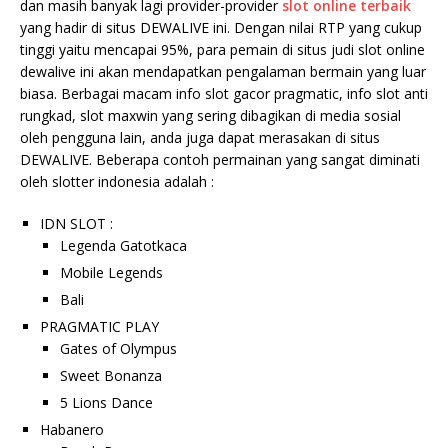
dan masih banyak lagi provider-provider
slot online terbaik
yang hadir di situs DEWALIVE ini. Dengan nilai RTP yang cukup
tinggi yaitu mencapai 95%, para pemain di situs judi slot online
dewalive ini akan mendapatkan pengalaman bermain yang luar
biasa. Berbagai macam info slot gacor pragmatic, info slot anti
rungkad, slot maxwin yang sering dibagikan di media sosial
oleh pengguna lain, anda juga dapat merasakan di situs
DEWALIVE. Beberapa contoh permainan yang sangat diminati
oleh slotter indonesia adalah :
IDN SLOT :
Legenda Gatotkaca
Mobile Legends
Bali
PRAGMATIC PLAY
Gates of Olympus
Sweet Bonanza
5 Lions Dance
Habanero