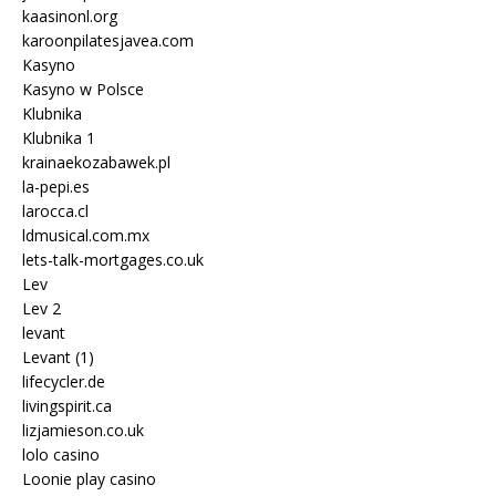
kaasinonl.org
karoonpilatesjavea.com
Kasyno
Kasyno w Polsce
Klubnika
Klubnika 1
krainaekozabawek.pl
la-pepi.es
larocca.cl
ldmusical.com.mx
lets-talk-mortgages.co.uk
Lev
Lev 2
levant
Levant (1)
lifecycler.de
livingspirit.ca
lizjamieson.co.uk
lolo casino
Loonie play casino