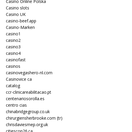
Casino Online Polska
Casino slots
Casino UK
casino-beef.app
Casino-Marken
casino1
casino2
casino3
casino4
casinofast
casinos
casinovegashero-nl.com
Casinovice ca
catalog
ccr-clinicareabilitacao.pt
centenariosorolla.es
centro cias
chinabridgegroup.co.uk
chirurgiensherbrooke.com (tr)
chrisdaviesmep.org.uk
citiescop26.ca