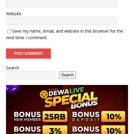
Website
Save my name, email, and website in this browser for the
next time I comment.
Search
Search