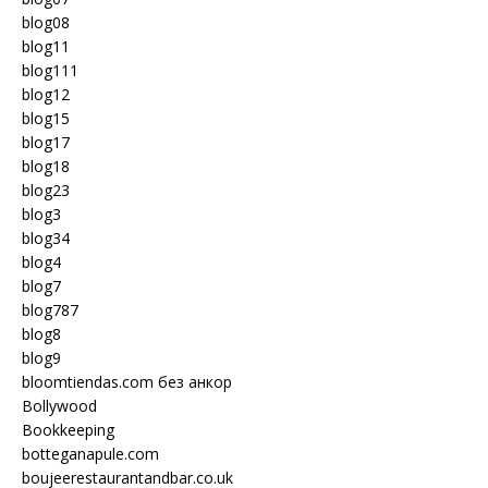
blog08
blog11
blog111
blog12
blog15
blog17
blog18
blog23
blog3
blog34
blog4
blog7
blog787
blog8
blog9
bloomtiendas.com без анкор
Bollywood
Bookkeeping
botteganapule.com
boujeerestaurantandbar.co.uk