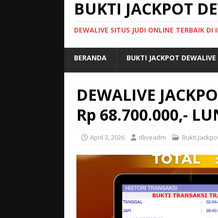
BUKTI JACKPOT D
DEWALIVE SITUS JUDI ONLINE TERBAIK DI
BERANDA
BUKTI JACKPOT DEWALIVE
DEWALIVE JACKPO
Rp 68.700.000,- L
April 3, 2026
dliveadm
Bukti Jackp