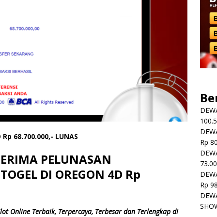
Be
DEWA
100.
DEWA
Rp 68.700.000,- LUNAS
Rp 8
DEWA
NERIMA PELUNASAN
73.0
OGEL DI OREGON 4D Rp
DEWA
Rp 9
DEWA
SHOW
Slot Online Terbaik, Terpercaya, Terbesar dan Terlengkap di