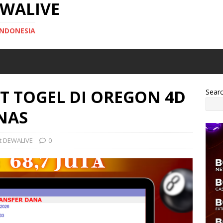
EWALIVE
 INDONESIA
T TOGEL DI OREGON 4D
Sear
UNAS
ot DEWALIVE
0