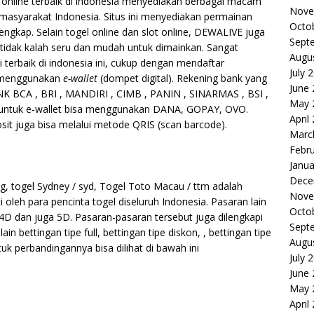
i online terbaik di indonesia menyediakan berbagai macam
Nove
 masyarakat Indonesia. Situs ini menyediakan permainan
Octo
lengkap. Selain togel online dan slot online, DEWALIVE juga
Sept
tidak kalah seru dan mudah untuk dimainkan. Sangat
Augu
 terbaik di indonesia ini, cukup dengan mendaftar
July 
a menggunakan
e-wallet
(dompet digital). Rekening bank yang
June
ANK BCA , BRI , MANDIRI , CIMB , PANIN , SINARMAS , BSI ,
May 
ntuk e-wallet bisa menggunakan DANA, GOPAY, OVO.
April
sit juga bisa melalui metode QRIS (scan barcode).
Marc
Febr
Janua
Dece
g, togel Sydney / syd, Togel Toto Macau / ttm adalah
Nove
oleh para pencinta togel diseluruh Indonesia. Pasaran lain
Octo
4D dan juga 5D. Pasaran-pasaran tersebut juga dilengkapi
Sept
n bettingan tipe full, bettingan tipe diskon, , bettingan tipe
Augu
tuk perbandingannya bisa dilihat di bawah ini
July 
June
May 
April