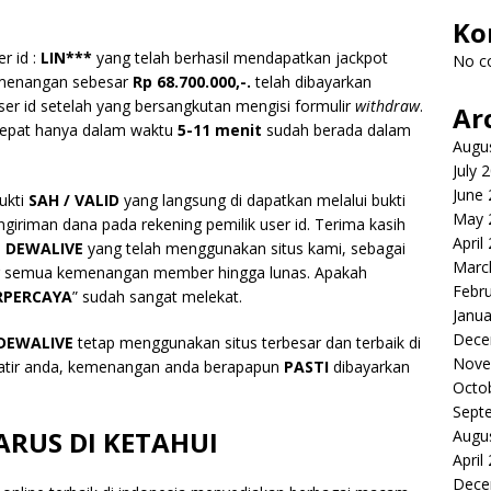
Ko
r id :
LIN***
yang telah berhasil mendapatkan jackpot
No c
menangan sebesar
Rp
68.700.000
,-.
telah dibayarkan
ser id setelah yang bersangkutan mengisi formulir
withdraw
.
Ar
cepat hanya dalam waktu
5-11 menit
sudah berada dalam
Augu
July 
June
bukti
SAH / VALID
yang langsung di dapatkan melalui bukti
May 
giriman dana pada rekening pemilik user id. Terima kasih
April
a
DEWALIVE
yang telah menggunakan situs kami, sebagai
Marc
r semua kemenangan member hingga lunas. Apakah
Febr
RPERCAYA
” sudah sangat melekat.
Janua
Dece
DEWALIVE
tetap menggunakan situs terbesar dan terbaik di
Nove
watir anda, kemenangan anda berapapun
PASTI
dibayarkan
Octo
Sept
ARUS DI KETAHUI
Augu
April
Dece