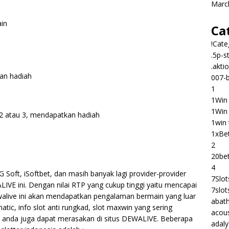
Marc
ain
Ca
!Cate
.5p-s
.akti
kan hadiah
007-
1
1Win
1Win
1, 2 atau 3, mendapatkan hadiah
1win 
1xBe
2
20be
4
 Soft, iSoftbet, dan masih banyak lagi provider-provider
7Slot
LIVE ini. Dengan nilai RTP yang cukup tinggi yaitu mencapai
7slots
dewalive ini akan mendapatkan pengalaman bermain yang luar
abath
tic, info slot anti rungkad, slot maxwin yang sering
acous
n, anda juga dapat merasakan di situs DEWALIVE. Beberapa
adaly