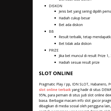
DISKON
Jenis bet yang sering dipilih pem
Hadiah cukup besar
Bet ada diskon
BB
Result terbalik, tetap mendapat
Bet tidak ada diskon
PRIZE
Jika bet muncul di result Prize 
Hadiah sesuai result prize
SLOT ONLINE
Pragmatic Play / pp, IDN SLOT, Habanero, PG
slot online terbaik
yang hadir di situs DEWA
95%, para pemain di situs judi slot online 
biasa. Berbagai macam info slot gacor pragma
dibagikan di media sosial oleh pengguna lai