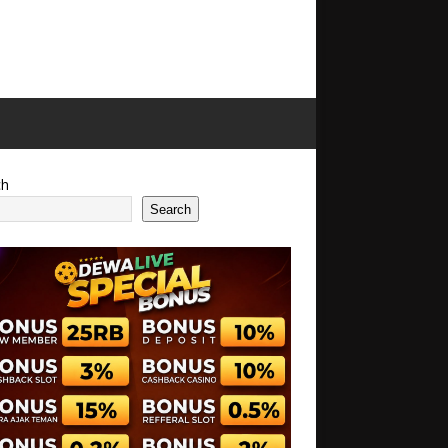
ch
Search