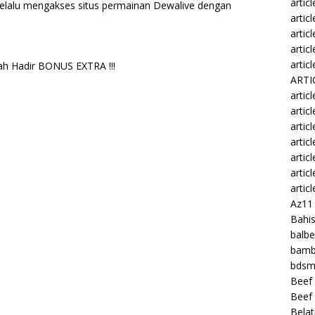
artic
elalu mengakses situs permainan Dewalive dengan
artic
artic
artic
artic
h Hadir BONUS EXTRA !!!
ARTI
artic
artic
artic
artic
artic
articl
artic
Az11
Bahi
balbe
bamb
bdsm
Beef 
Beef 
Belat