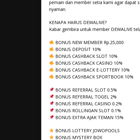
pemain dan member setia kami agar dapat s
nyaman.
KENAPA HARUS DEWALIVE?
Kabar gembira untuk member DEWALIVE tela
BONUS NEW MEMBER Rp.25,000
BONUS DEPOSIT 10%
BONUS CASHBACK SLOT 10%
BONUS CASHBACK CASINO 10%
BONUS CASHBACK E-LOTTERY 10%
BONUS CASHBACK SPORTBOOK 10%
BONUS REFERRAL SLOT 0.5%
BONUS REFERRAL TOGEL 2%
BONUS REFERRAL CASINO 0.2%
BONUS ROLLINGAN SLOT 0.1%
BONUS EXTRA AJAK TEMAN 15%
BONUS LOTTERY JOWOPOOLS
BONUS MYSTERY BOX