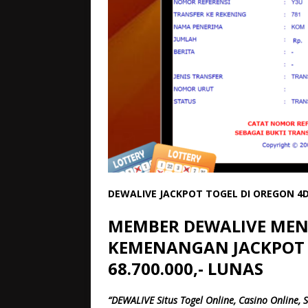
DEWALIVE JACKPOT TOGEL DI OREGON 4D 
MEMBER DEWALIVE ME
KEMENANGAN JACKPOT T
68.700.000,- LUNAS
“
DEWALIVE
Situs Togel Online, Casino Online, 