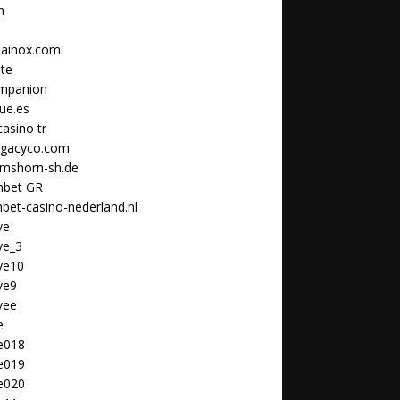
n
ainox.com
ate
ompanion
que.es
casino tr
legacyco.com
lmshorn-sh.de
bet GR
et-casino-nederland.nl
ve
ve_3
ve10
ve9
vee
e
le018
le019
le020