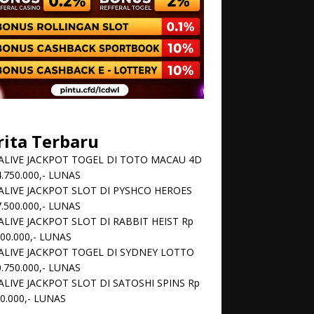
rita Terbaru
LIVE JACKPOT TOGEL DI TOTO MACAU 4D
4.750.000,- LUNAS
LIVE JACKPOT SLOT DI PYSHCO HEROES
7.500.000,- LUNAS
LIVE JACKPOT SLOT DI RABBIT HEIST Rp
500.000,- LUNAS
LIVE JACKPOT TOGEL DI SYDNEY LOTTO
0.750.000,- LUNAS
LIVE JACKPOT SLOT DI SATOSHI SPINS Rp
00.000,- LUNAS