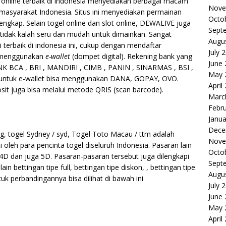
i online terbaik di indonesia menyediakan berbagai macam
Nove
 masyarakat Indonesia. Situs ini menyediakan permainan
Octo
lengkap. Selain togel online dan slot online, DEWALIVE juga
Sept
tidak kalah seru dan mudah untuk dimainkan. Sangat
Augu
 terbaik di indonesia ini, cukup dengan mendaftar
July 
a menggunakan
e-wallet
(dompet digital). Rekening bank yang
June
ANK BCA , BRI , MANDIRI , CIMB , PANIN , SINARMAS , BSI ,
May 
ntuk e-wallet bisa menggunakan DANA, GOPAY, OVO.
April
sit juga bisa melalui metode QRIS (scan barcode).
Marc
Febr
Janua
Dece
g, togel Sydney / syd, Togel Toto Macau / ttm adalah
Nove
oleh para pencinta togel diseluruh Indonesia. Pasaran lain
Octo
4D dan juga 5D. Pasaran-pasaran tersebut juga dilengkapi
Sept
n bettingan tipe full, bettingan tipe diskon, , bettingan tipe
Augu
tuk perbandingannya bisa dilihat di bawah ini
July 
June
May 
April