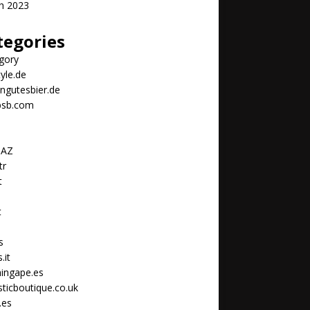
h 2023
tegories
gory
tyle.de
ongutesbier.de
bsb.com
 AZ
tr
t
t
s
.it
ingape.es
ticboutique.co.uk
.es