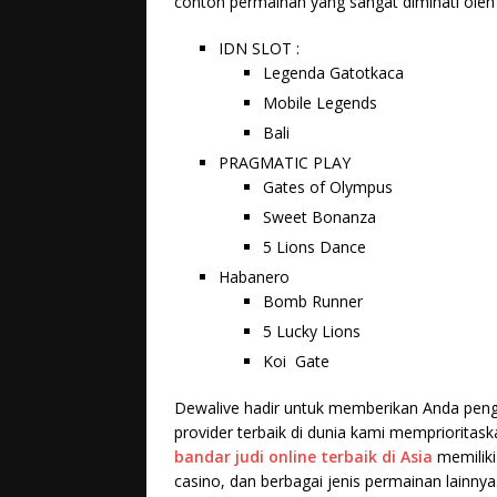
contoh permainan yang sangat diminati oleh s
IDN SLOT :
Legenda Gatotkaca
Mobile Legends
Bali
PRAGMATIC PLAY
Gates of Olympus
Sweet Bonanza
5 Lions Dance
Habanero
Bomb Runner
5 Lucky Lions
Koi Gate
Dewalive hadir untuk memberikan Anda pe
provider terbaik di dunia kami mempriorita
bandar judi online terbaik di Asia
memiliki
casino, dan berbagai jenis permainan lainnya.