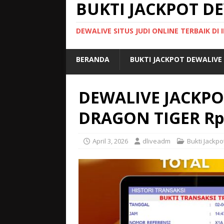
BUKTI JACKPOT D
DEWALIVE SITUS JUDI ONLINE TERBAIK DI
BERANDA
BUKTI JACKPOT DEWALIVE
DEWALIVE JACKPOT
DRAGON TIGER Rp 
April 3, 2026
dliveadm
Bukti Jackp