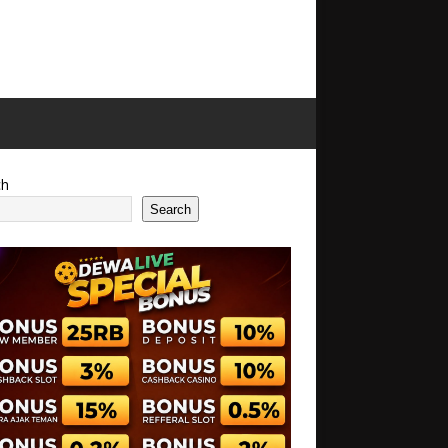
ch
Search