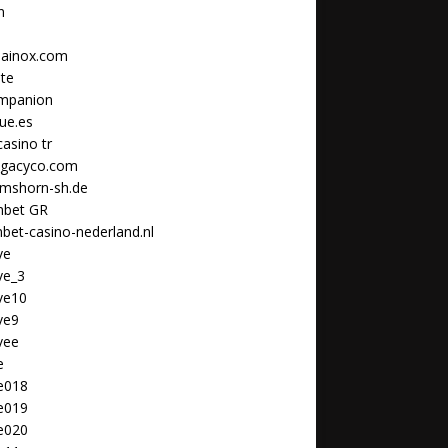
n
ainox.com
ate
ompanion
que.es
casino tr
legacyco.com
lmshorn-sh.de
bet GR
et-casino-nederland.nl
ve
ve_3
ve10
ve9
vee
e
le018
le019
le020