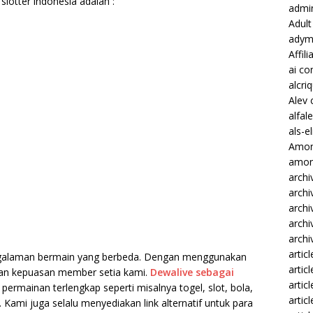
lotter indonesia adalah :
admi
Adult
adym
Affili
ai c
alcri
Alev 
alfa
als-e
Amon
amonb
archi
archi
archi
archi
archi
articl
ngalaman bermain yang berbeda. Dengan menggunakan
artic
skan kepuasan member setia kami.
Dewalive sebagai
artic
 permainan terlengkap seperti misalnya togel, slot, bola,
artic
 Kami juga selalu menyediakan link alternatif untuk para