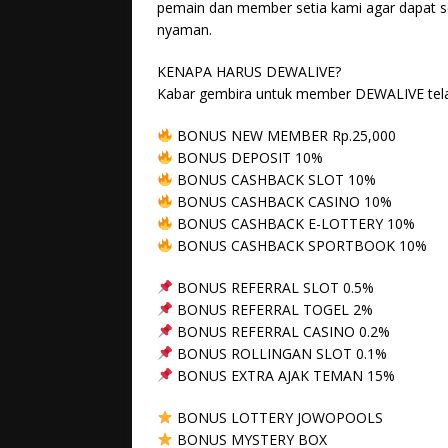
pemain dan member setia kami agar dapat s
nyaman.
KENAPA HARUS DEWALIVE?
Kabar gembira untuk member DEWALIVE tela
BONUS NEW MEMBER Rp.25,000
BONUS DEPOSIT 10%
BONUS CASHBACK SLOT 10%
BONUS CASHBACK CASINO 10%
BONUS CASHBACK E-LOTTERY 10%
BONUS CASHBACK SPORTBOOK 10%
BONUS REFERRAL SLOT 0.5%
BONUS REFERRAL TOGEL 2%
BONUS REFERRAL CASINO 0.2%
BONUS ROLLINGAN SLOT 0.1%
BONUS EXTRA AJAK TEMAN 15%
BONUS LOTTERY JOWOPOOLS
BONUS MYSTERY BOX