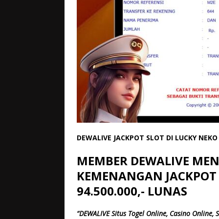
DEWALIVE JACKPOT SLOT DI LUCKY NEKO R
MEMBER DEWALIVE ME
KEMENANGAN JACKPOT S
94.500.000,- LUNAS
“
DEWALIVE
Situs Togel Online, Casino Online, 