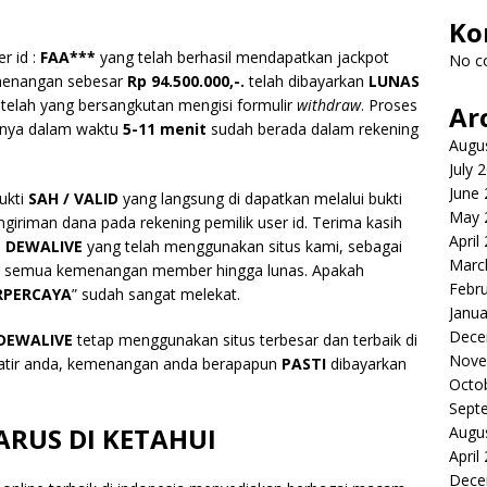
Ko
r id :
FAA***
yang telah berhasil mendapatkan jackpot
No c
enangan sebesar
Rp
94.500.000,
-.
telah dibayarkan
LUNAS
setelah yang bersangkutan mengisi formulir
withdraw
. Proses
Ar
anya dalam waktu
5-11 menit
sudah berada dalam rekening
Augu
July 
June
bukti
SAH / VALID
yang langsung di dapatkan melalui bukti
May 
giriman dana pada rekening pemilik user id. Terima kasih
April
a
DEWALIVE
yang telah menggunakan situs kami, sebagai
Marc
r semua kemenangan member hingga lunas. Apakah
Febr
RPERCAYA
” sudah sangat melekat.
Janua
Dece
DEWALIVE
tetap menggunakan situs terbesar dan terbaik di
Nove
watir anda, kemenangan anda berapapun
PASTI
dibayarkan
Octo
Sept
ARUS DI KETAHUI
Augu
April
Dece