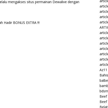
artic
elalu mengakses situs permainan Dewalive dengan
artic
artic
artic
artic
h Hadir BONUS EXTRA !!!
ARTI
artic
artic
artic
artic
artic
articl
artic
Az11
Bahi
balbe
bamb
bdsm
Beef 
Beef 
Belat