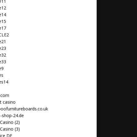
le11
le12
le14
le15
le17
CLE2
le21
le23
le32
le33
le9
es
les14
scom
t casino
oofurnitureboards.co.uk
-shop-24.de
Casino (2)
Casino (3)
ice DE