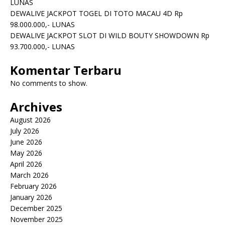
LUNAS
DEWALIVE JACKPOT TOGEL DI TOTO MACAU 4D Rp
98.000.000,- LUNAS
DEWALIVE JACKPOT SLOT DI WILD BOUTY SHOWDOWN Rp
93.700.000,- LUNAS
Komentar Terbaru
No comments to show.
Archives
August 2026
July 2026
June 2026
May 2026
April 2026
March 2026
February 2026
January 2026
December 2025
November 2025