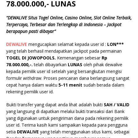
78.000.000,- LUNAS
“
DEWALIVE
Situs Togel Online, Casino Online, Slot Online Terbaik,
Terpercaya, Terbesar dan Terlengkap di Indonesia – Jackpot
berapapun pasti dibayar”
DEWALIVE
mengucapkan selamat kepada user id :
LON***
yang telah berhasil mendapatkan jackpot pada permainan
TOGEL DI JOWOPOOLS.
Kemenangan sebesar
Rp
78.000.000,
-.
telah dibayarkan
LUNAS
oleh pihak dewalive
kepada pemilik user id setelah yang bersangkutan mengisi
formulir
withdraw
. Proses pencairan dana berlangsung sangat
cepat hanya dalam waktu
5-11 menit
sudah berada dalam
rekening pemilik user id.
Bukti transfer yang dapat anda lihat adalah bukti
SAH / VALID
yang langsung di dapatkan melalui bukti transaksi dari Bank
yang digunakan untuk pengiriman dana pada rekening pemilik
user id. Terima kasih kami sampaikan kepada para pengguna
setia
DEWALIVE
yang telah menggunakan situs kami, sebagai