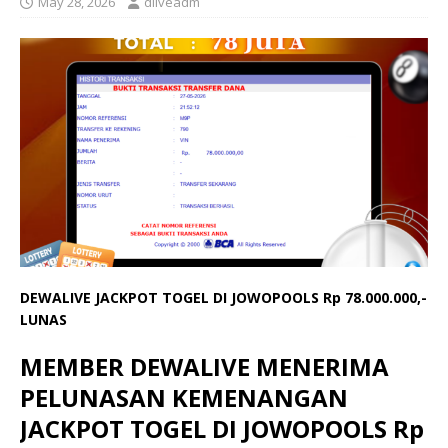
May 28, 2026
dliveadm
DEWALIVE JACKPOT TOGEL DI JOWOPOOLS Rp 78.000.000,-
LUNAS
MEMBER DEWALIVE MENERIMA
PELUNASAN KEMENANGAN
JACKPOT TOGEL DI JOWOPOOLS Rp