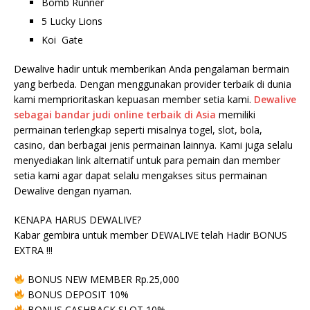
Bomb Runner
5 Lucky Lions
Koi Gate
Dewalive hadir untuk memberikan Anda pengalaman bermain
yang berbeda. Dengan menggunakan provider terbaik di dunia
kami memprioritaskan kepuasan member setia kami.
Dewalive
sebagai bandar judi online terbaik di Asia
memiliki
permainan terlengkap seperti misalnya togel, slot, bola,
casino, dan berbagai jenis permainan lainnya. Kami juga selalu
menyediakan link alternatif untuk para pemain dan member
setia kami agar dapat selalu mengakses situs permainan
Dewalive dengan nyaman.
KENAPA HARUS DEWALIVE?
Kabar gembira untuk member DEWALIVE telah Hadir BONUS
EXTRA !!!
BONUS NEW MEMBER Rp.25,000
BONUS DEPOSIT 10%
BONUS CASHBACK SLOT 10%