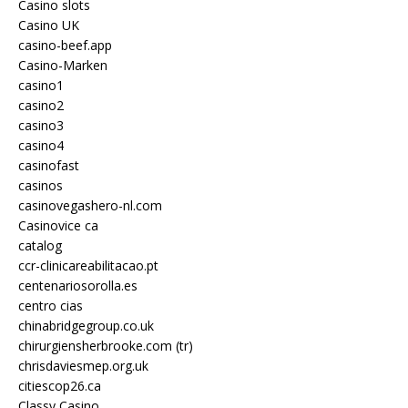
Casino slots
Casino UK
casino-beef.app
Casino-Marken
casino1
casino2
casino3
casino4
casinofast
casinos
casinovegashero-nl.com
Casinovice ca
catalog
ccr-clinicareabilitacao.pt
centenariosorolla.es
centro cias
chinabridgegroup.co.uk
chirurgiensherbrooke.com (tr)
chrisdaviesmep.org.uk
citiescop26.ca
Classy Casino