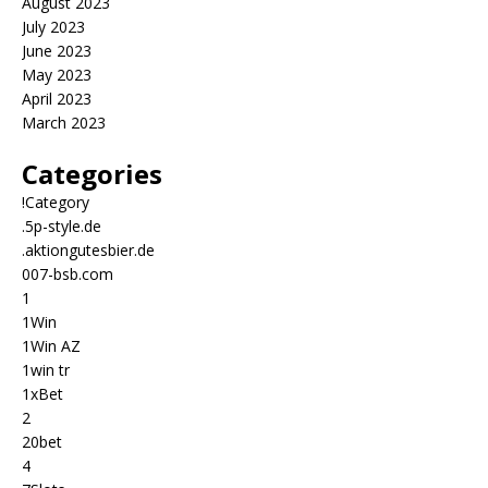
August 2023
July 2023
June 2023
May 2023
April 2023
March 2023
Categories
!Category
.5p-style.de
.aktiongutesbier.de
007-bsb.com
1
1Win
1Win AZ
1win tr
1xBet
2
20bet
4