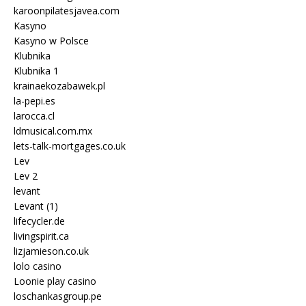
karoonpilatesjavea.com
Kasyno
Kasyno w Polsce
Klubnika
Klubnika 1
krainaekozabawek.pl
la-pepi.es
larocca.cl
ldmusical.com.mx
lets-talk-mortgages.co.uk
Lev
Lev 2
levant
Levant (1)
lifecycler.de
livingspirit.ca
lizjamieson.co.uk
lolo casino
Loonie play casino
loschankasgroup.pe