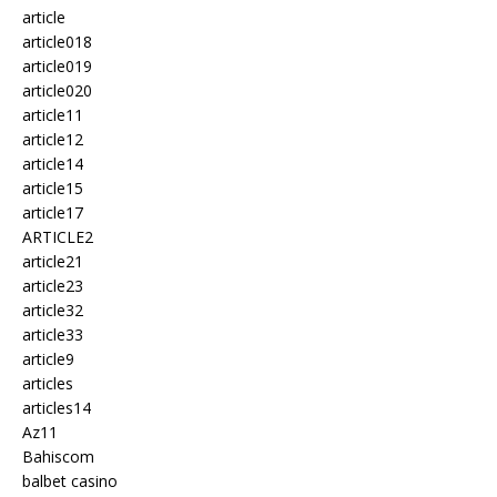
article
article018
article019
article020
article11
article12
article14
article15
article17
ARTICLE2
article21
article23
article32
article33
article9
articles
articles14
Az11
Bahiscom
balbet casino