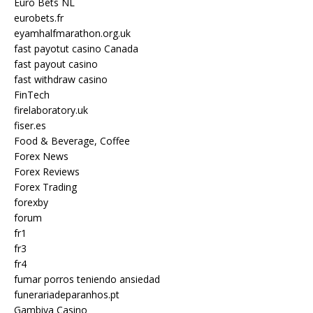
Euro Bets NL
eurobets.fr
eyamhalfmarathon.org.uk
fast payotut casino Canada
fast payout casino
fast withdraw casino
FinTech
firelaboratory.uk
fiser.es
Food & Beverage, Coffee
Forex News
Forex Reviews
Forex Trading
forexby
forum
fr1
fr3
fr4
fumar porros teniendo ansiedad
funerariadeparanhos.pt
Gambiva Casino