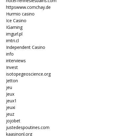
hotel-renneslesbains.com
httpswww.comchay.de
Hurmio casino
Ice Casino
IGaming
imgurl.pl
imtri.cl
Independent Casino
info
interviews
Invest
isotopegeoscience.org
Jetton
jeu
Jeux
jeux1
jeuxi
jeuz
jojobet
justedespoutines.com
kaasinonl.org