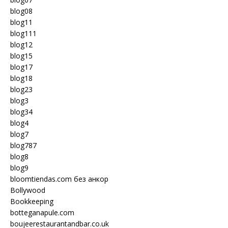
blog08
blog11
blog111
blog12
blog15
blog17
blog18
blog23
blog3
blog34
blog4
blog7
blog787
blog8
blog9
bloomtiendas.com без анкор
Bollywood
Bookkeeping
botteganapule.com
boujeerestaurantandbar.co.uk