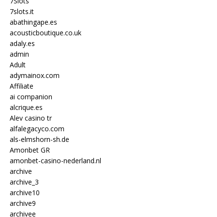
7Slots
7slots.it
abathingape.es
acousticboutique.co.uk
adaly.es
admin
Adult
adymainox.com
Affiliate
ai companion
alcrique.es
Alev casino tr
alfalegacyco.com
als-elmshorn-sh.de
Amonbet GR
amonbet-casino-nederland.nl
archive
archive_3
archive10
archive9
archivee