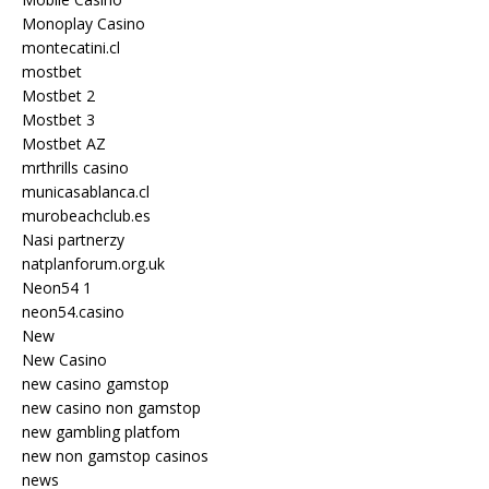
Monoplay Casino
montecatini.cl
mostbet
Mostbet 2
Mostbet 3
Mostbet AZ
mrthrills casino
municasablanca.cl
murobeachclub.es
Nasi partnerzy
natplanforum.org.uk
Neon54 1
neon54.casino
New
New Casino
new casino gamstop
new casino non gamstop
new gambling platfom
new non gamstop casinos
news