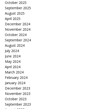
October 2025
September 2025
August 2025
April 2025
December 2024
November 2024
October 2024
September 2024
August 2024
July 2024
June 2024
May 2024
April 2024
March 2024
February 2024
January 2024
December 2023
November 2023
October 2023
September 2023