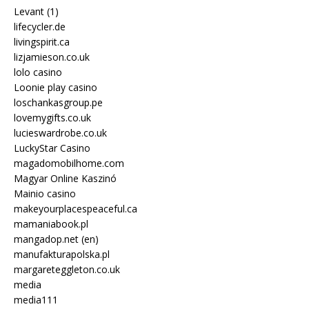
Levant (1)
lifecycler.de
livingspirit.ca
lizjamieson.co.uk
lolo casino
Loonie play casino
loschankasgroup.pe
lovemygifts.co.uk
lucieswardrobe.co.uk
LuckyStar Casino
magadomobilhome.com
Magyar Online Kaszinó
Mainio casino
makeyourplacespeaceful.ca
mamaniabook.pl
mangadop.net (en)
manufakturapolska.pl
margareteggleton.co.uk
media
media111