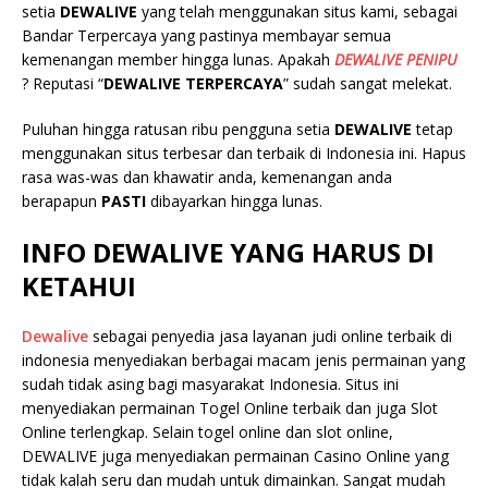
setia
DEWALIVE
yang telah menggunakan situs kami, sebagai
Bandar Terpercaya yang pastinya membayar semua
kemenangan member hingga lunas. Apakah
DEWALIVE
PENIPU
? Reputasi “
DEWALIVE
TERPERCAYA
” sudah sangat melekat.
Puluhan hingga ratusan ribu pengguna setia
DEWALIVE
tetap
menggunakan situs terbesar dan terbaik di Indonesia ini. Hapus
rasa was-was dan khawatir anda, kemenangan anda
berapapun
PASTI
dibayarkan hingga lunas.
INFO DEWALIVE
YANG HARUS DI
KETAHUI
Dewalive
sebagai penyedia jasa layanan judi online terbaik di
indonesia menyediakan berbagai macam jenis permainan yang
sudah tidak asing bagi masyarakat Indonesia. Situs ini
menyediakan permainan Togel Online terbaik dan juga Slot
Online terlengkap. Selain togel online dan slot online,
DEWALIVE juga menyediakan permainan Casino Online yang
tidak kalah seru dan mudah untuk dimainkan. Sangat mudah