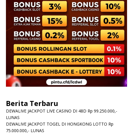
Berita Terbaru
DEWALIVE JACKPOT LIVE CASINO DI 48D Rp 99.250.000,-
LUNAS
DEWALIVE JACKPOT TOGEL DI HONGKONG LOTTO Rp
75.000.000,- LUNAS