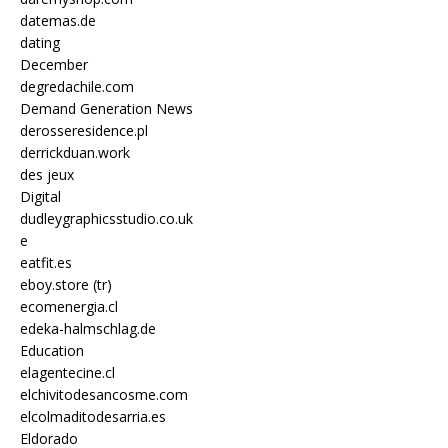
datemas.de
dating
December
degredachile.com
Demand Generation News
derosseresidence.pl
derrickduan.work
des jeux
Digital
dudleygraphicsstudio.co.uk
e
eatfit.es
eboy.store (tr)
ecomenergia.cl
edeka-halmschlag.de
Education
elagentecine.cl
elchivitodesancosme.com
elcolmaditodesarria.es
Eldorado