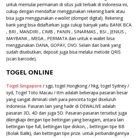
untuk memulai permainan di situs judi terbaik di indonesia ini,
cukup dengan mendaftar menggunakan rekening bank atau
bisa juga menggunakan
e-wallet
(dompet digital). Rekening
bank yang bisa didaftarkan juga cukup banyak yaitu BANK BCA
, BRI , MANDIRI , CIMB , PANIN , SINARMAS , BSI , JENIUS ,
MAYBANK , MEGA , PERMATA dan untuk e-wallet bisa
menggunakan DANA, GOPAY, OVO. Selain dari bank yang
sudah disebutkan, deposit juga bisa melalui metode QRIS
(scan barcode).
TOGEL ONLINE
Togel Singapore
/ sgp, togel Hongkong / hkg, togel Sydney /
syd, Togel Toto Macau / ttm adalah beberapa pasaran besar
yang sangat diminati oleh para pencinta togel diseluruh
Indonesia. Pasaran lain yang hadir di DEWALIVE adalah
pasaran 3D, 4D dan juga 5D. Pasaran-pasaran tersebut juga
dilengkapi dengan tipe bettingan yang beragam, antara lain
bettingan tipe full, bettingan tipe diskon, , bettingan tipe BB
(Bolak Balik), dan bettingan tipe prize. untuk perbandingannya