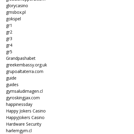
glorycasino
gmsbox.pl
gokspel
gr1
gr2
gr3
gr4
gr5
Grandpashabet
greekembassy.org.uk
grupoaltaterra.com
guide
guides
gymsaludimagen.cl
gyroskingjax.com
happinessday
Happy Jokers Casino
HappyJokers Casino
Hardware Security
harlemgym.cl