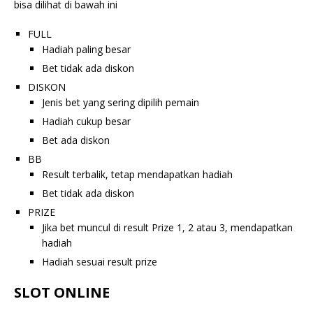
bisa dilihat di bawah ini
FULL
Hadiah paling besar
Bet tidak ada diskon
DISKON
Jenis bet yang sering dipilih pemain
Hadiah cukup besar
Bet ada diskon
BB
Result terbalik, tetap mendapatkan hadiah
Bet tidak ada diskon
PRIZE
Jika bet muncul di result Prize 1, 2 atau 3, mendapatkan
hadiah
Hadiah sesuai result prize
SLOT ONLINE