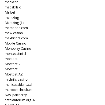
media22
medskills.cl
Melbet
meritking
Meritking (1)
merphone.com
mew casino
mexhicofs.com
Mobile Casino
Monoplay Casino
montecatini.cl
mostbet
Mostbet 2
Mostbet 3
Mostbet AZ
mrthrills casino
municasablanca.cl
murobeachclub.es
Nasi partnerzy
natplanforum.org.uk