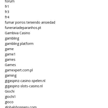
forum
fr1
fr3
fr4
fumar porros teniendo ansiedad
funerariadeparanhos.pt
Gambiva Casino
gambling
gambling platform
game
game1
games
Games
gamexpert.com.pl
gaming
gigaspinz-casino-spelen.nl
gigaspinz-slots-casino.nl
Giochi
giochi1
gioco
globalshopperu.com