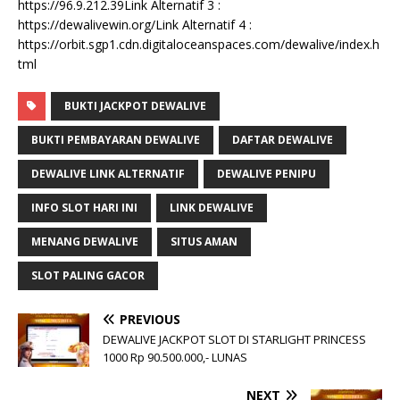
https://96.9.212.39Link Alternatif 3 :
https://dewalivewin.org/Link Alternatif 4 :
https://orbit.sgp1.cdn.digitaloceanspaces.com/dewalive/index.h
tml
BUKTI JACKPOT DEWALIVE
BUKTI PEMBAYARAN DEWALIVE
DAFTAR DEWALIVE
DEWALIVE LINK ALTERNATIF
DEWALIVE PENIPU
INFO SLOT HARI INI
LINK DEWALIVE
MENANG DEWALIVE
SITUS AMAN
SLOT PALING GACOR
PREVIOUS
DEWALIVE JACKPOT SLOT DI STARLIGHT PRINCESS
1000 Rp 90.500.000,- LUNAS
NEXT