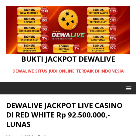
BUKTI JACKPOT DEWALIVE
DEWALIVE SITUS JUDI ONLINE TERBAIK DI INDONESIA
DEWALIVE JACKPOT LIVE CASINO
DI RED WHITE Rp 92.500.000,-
LUNAS