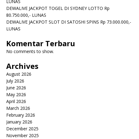
LUNAS
DEWALIVE JACKPOT TOGEL DI SYDNEY LOTTO Rp
80.750.000,- LUNAS
DEWALIVE JACKPOT SLOT DI SATOSHI SPINS Rp 73.000.000,-
LUNAS
Komentar Terbaru
No comments to show.
Archives
August 2026
July 2026
June 2026
May 2026
April 2026
March 2026
February 2026
January 2026
December 2025
November 2025