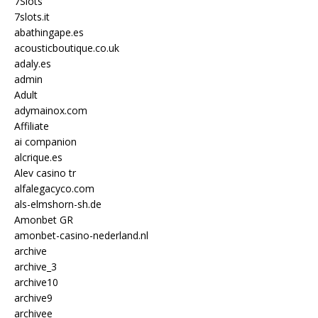
7Slots
7slots.it
abathingape.es
acousticboutique.co.uk
adaly.es
admin
Adult
adymainox.com
Affiliate
ai companion
alcrique.es
Alev casino tr
alfalegacyco.com
als-elmshorn-sh.de
Amonbet GR
amonbet-casino-nederland.nl
archive
archive_3
archive10
archive9
archivee