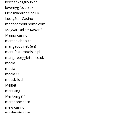
loschankasgroup.pe
lovemygifts.co.uk
lucieswardrobe.co.uk
LuckyStar Casino
magadomobilhome.com
Magyar Online Kaszinó
Mainio casino
mamaniabook.pl
mangadop.net (en)
manufakturapolska.pl
margareteggleton.co.uk
media
media111
media22
medskills.cl
Melbet
meritking
Meritking (1)
merphone.com
mew casino
mexhicofs.com