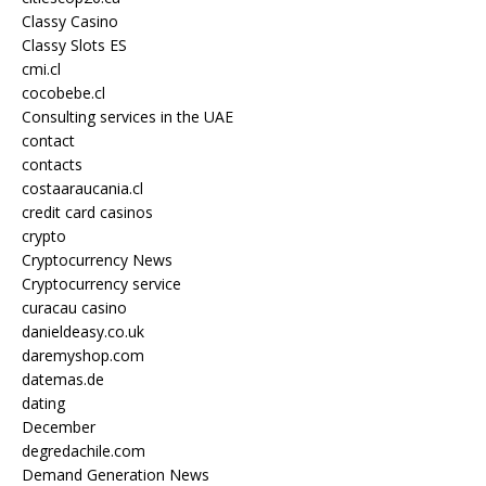
Classy Casino
Classy Slots ES
cmi.cl
cocobebe.cl
Consulting services in the UAE
contact
contacts
costaaraucania.cl
credit card casinos
crypto
Cryptocurrency News
Cryptocurrency service
curacau casino
danieldeasy.co.uk
daremyshop.com
datemas.de
dating
December
degredachile.com
Demand Generation News