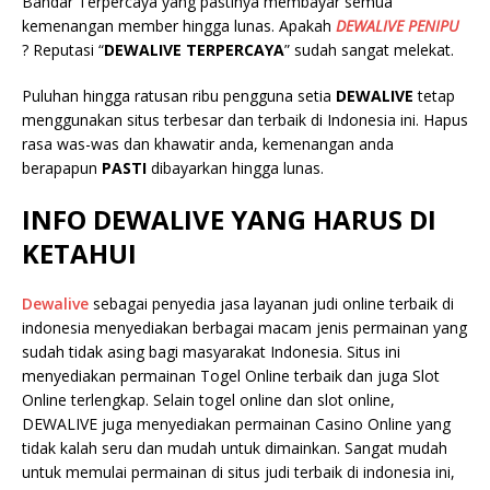
Bandar Terpercaya yang pastinya membayar semua
kemenangan member hingga lunas. Apakah
DEWALIVE
PENIPU
? Reputasi “
DEWALIVE
TERPERCAYA
” sudah sangat melekat.
Puluhan hingga ratusan ribu pengguna setia
DEWALIVE
tetap
menggunakan situs terbesar dan terbaik di Indonesia ini. Hapus
rasa was-was dan khawatir anda, kemenangan anda
berapapun
PASTI
dibayarkan hingga lunas.
INFO DEWALIVE
YANG HARUS DI
KETAHUI
Dewalive
sebagai penyedia jasa layanan judi online terbaik di
indonesia menyediakan berbagai macam jenis permainan yang
sudah tidak asing bagi masyarakat Indonesia. Situs ini
menyediakan permainan Togel Online terbaik dan juga Slot
Online terlengkap. Selain togel online dan slot online,
DEWALIVE juga menyediakan permainan Casino Online yang
tidak kalah seru dan mudah untuk dimainkan. Sangat mudah
untuk memulai permainan di situs judi terbaik di indonesia ini,