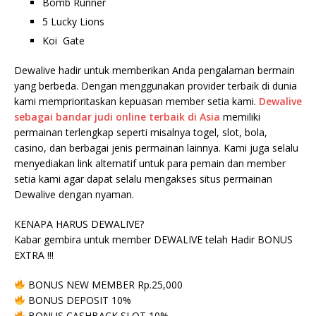
Bomb Runner
5 Lucky Lions
Koi Gate
Dewalive hadir untuk memberikan Anda pengalaman bermain
yang berbeda. Dengan menggunakan provider terbaik di dunia
kami memprioritaskan kepuasan member setia kami.
Dewalive
sebagai bandar judi online terbaik di Asia
memiliki
permainan terlengkap seperti misalnya togel, slot, bola,
casino, dan berbagai jenis permainan lainnya. Kami juga selalu
menyediakan link alternatif untuk para pemain dan member
setia kami agar dapat selalu mengakses situs permainan
Dewalive dengan nyaman.
KENAPA HARUS DEWALIVE?
Kabar gembira untuk member DEWALIVE telah Hadir BONUS
EXTRA !!!
BONUS NEW MEMBER Rp.25,000
BONUS DEPOSIT 10%
BONUS CASHBACK SLOT 10%