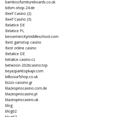
bamboofurnitureboards.co.uk
bdsm-shop-24.de
Beef Casino (2)
Beef Casino (3)
Belatice DE
Belatice PL
bessemercitymiddleschool.com
Best gamstop casino
Best online casino
Betalice DE
betalice-casino.cz
betwoon-2026casino.top
beyazparktopkapi.com
bilbosurfshop.co.uk
bizzo-cassino.gr
blazespinscasino.com.de
blazespinscasino.pl
blazespinscasino.uk
blog
blog02
blog07