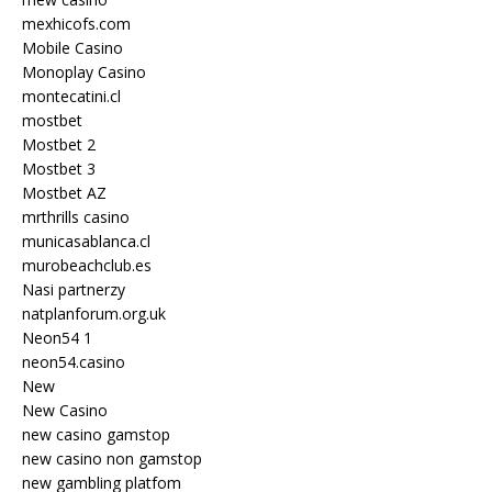
mexhicofs.com
Mobile Casino
Monoplay Casino
montecatini.cl
mostbet
Mostbet 2
Mostbet 3
Mostbet AZ
mrthrills casino
municasablanca.cl
murobeachclub.es
Nasi partnerzy
natplanforum.org.uk
Neon54 1
neon54.casino
New
New Casino
new casino gamstop
new casino non gamstop
new gambling platfom