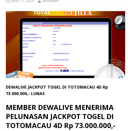
June 17, 2026
dliveadm
DEWALIVE JACKPOT TOGEL DI TOTOMACAU 4D Rp
73.000.000,- LUNAS
MEMBER DEWALIVE MENERIMA
PELUNASAN JACKPOT TOGEL DI
TOTOMACAU 4D Rp 73.000.000,-