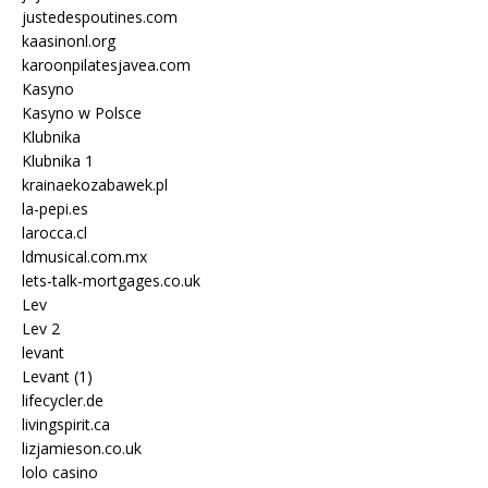
justedespoutines.com
kaasinonl.org
karoonpilatesjavea.com
Kasyno
Kasyno w Polsce
Klubnika
Klubnika 1
krainaekozabawek.pl
la-pepi.es
larocca.cl
ldmusical.com.mx
lets-talk-mortgages.co.uk
Lev
Lev 2
levant
Levant (1)
lifecycler.de
livingspirit.ca
lizjamieson.co.uk
lolo casino