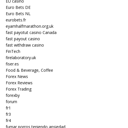
EU casino
Euro Bets DE
Euro Bets NL
eurobets.fr
eyamhalfmarathon.org.uk
fast payotut casino Canada
fast payout casino
fast withdraw casino
FinTech
firelaboratory.uk
fiser.es
Food & Beverage, Coffee
Forex News
Forex Reviews
Forex Trading
forexby
forum
fr1
fr3
fr4
fumar porros teniendo ansiedad