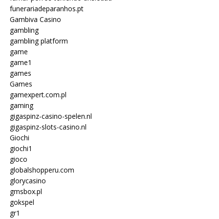
funerariadeparanhos.pt
Gambiva Casino
gambling
gambling platform
game
game1
games
Games
gamexpert.com.pl
gaming
gigaspinz-casino-spelen.nl
gigaspinz-slots-casino.nl
Giochi
giochi1
gioco
globalshopperu.com
glorycasino
gmsbox.pl
gokspel
gr1