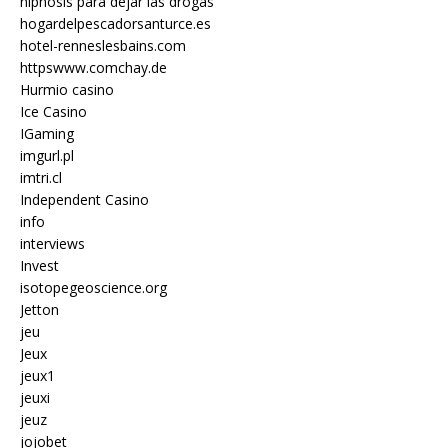
hipnosis para dejar las drogas
hogardelpescadorsanturce.es
hotel-renneslesbains.com
httpswww.comchay.de
Hurmio casino
Ice Casino
IGaming
imgurl.pl
imtri.cl
Independent Casino
info
interviews
Invest
isotopegeoscience.org
Jetton
jeu
Jeux
jeux1
jeuxi
jeuz
jojobet