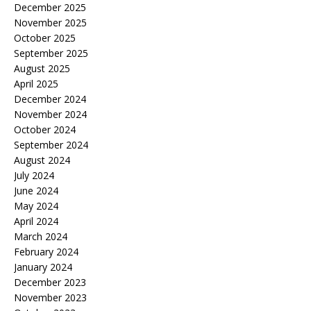
December 2025
November 2025
October 2025
September 2025
August 2025
April 2025
December 2024
November 2024
October 2024
September 2024
August 2024
July 2024
June 2024
May 2024
April 2024
March 2024
February 2024
January 2024
December 2023
November 2023