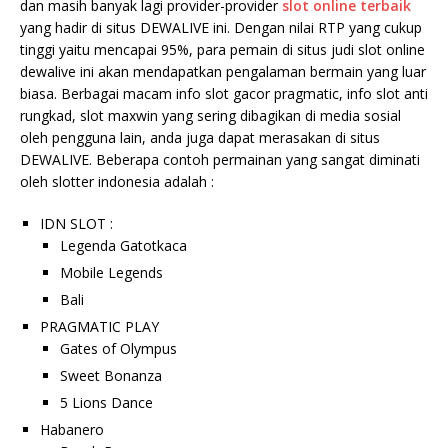
dan masih banyak lagi provider-provider
slot online terbaik
yang hadir di situs DEWALIVE ini. Dengan nilai RTP yang cukup
tinggi yaitu mencapai 95%, para pemain di situs judi slot online
dewalive ini akan mendapatkan pengalaman bermain yang luar
biasa. Berbagai macam info slot gacor pragmatic, info slot anti
rungkad, slot maxwin yang sering dibagikan di media sosial
oleh pengguna lain, anda juga dapat merasakan di situs
DEWALIVE. Beberapa contoh permainan yang sangat diminati
oleh slotter indonesia adalah :
IDN SLOT :
Legenda Gatotkaca
Mobile Legends
Bali
PRAGMATIC PLAY
Gates of Olympus
Sweet Bonanza
5 Lions Dance
Habanero