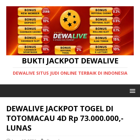
BUKTI JACKPOT DEWALIVE
DEWALIVE SITUS JUDI ONLINE TERBAIK DI INDONESIA
DEWALIVE JACKPOT TOGEL DI
TOTOMACAU 4D Rp 73.000.000,-
LUNAS