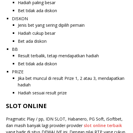
Hadiah paling besar
Bet tidak ada diskon
DISKON
Jenis bet yang sering dipilih pemain
Hadiah cukup besar
Bet ada diskon
BB
Result terbalik, tetap mendapatkan hadiah
Bet tidak ada diskon
PRIZE
Jika bet muncul di result Prize 1, 2 atau 3, mendapatkan
hadiah
Hadiah sesuai result prize
SLOT ONLINE
Pragmatic Play / pp, IDN SLOT, Habanero, PG Soft, iSoftbet,
dan masih banyak lagi provider-provider
slot online terbaik
yang hadir di situs DEWALIVE ini. Dengan nilai RTP yang cukup