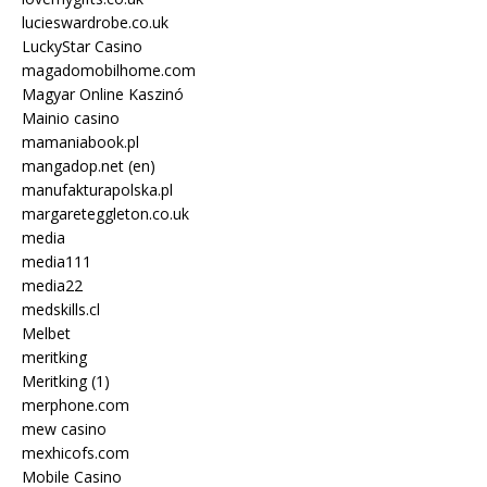
lucieswardrobe.co.uk
LuckyStar Casino
magadomobilhome.com
Magyar Online Kaszinó
Mainio casino
mamaniabook.pl
mangadop.net (en)
manufakturapolska.pl
margareteggleton.co.uk
media
media111
media22
medskills.cl
Melbet
meritking
Meritking (1)
merphone.com
mew casino
mexhicofs.com
Mobile Casino