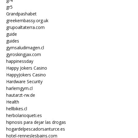
gr4
gr5
Grandpashabet
greekembassy.org.uk
grupoaltaterra.com
guide
guides
gymsaludimagen.cl
gyroskingjax.com
happinessday
Happy Jokers Casino
HappyJokers Casino
Hardware Security
harlemgym.cl
hautarzt-rw.de
Health
hellbikes.cl
herbolarioqueti.es
hipnosis para dejar las drogas
hogardelpescadorsanturce.es
hotel-renneslesbains.com