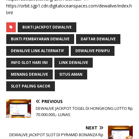
https://orbit.sgp1.cdn.digitaloceanspaces.com/dewalive/index.h
tml
BUKTI JACKPOT DEWALIVE
BUKTI PEMBAYARAN DEWALIVE
DAFTAR DEWALIVE
DEWALIVE LINK ALTERNATIF
DEWALIVE PENIPU
INFO SLOT HARI INI
LINK DEWALIVE
MENANG DEWALIVE
SITUS AMAN
SLOT PALING GACOR
PREVIOUS
DEWALIVE JACKPOT TOGEL DI HONGKONG LOTTO Rp
70.000.000,- LUNAS
NEXT
DEWALIVE JACKPOT SLOT DI PYRAMID BONANZA Rp