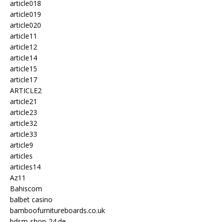
article018
article019
article020
article11
article12
article14
article15
article17
ARTICLE2
article21
article23
article32
article33
article9
articles
articles14
Az11
Bahiscom
balbet casino
bamboofurnitureboards.co.uk
bdsm-shop-24.de