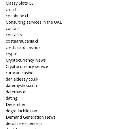
Classy Slots ES
cmi.cl
cocobebe.cl
Consulting services in the UAE
contact
contacts
costaaraucania.cl
credit card casinos
crypto
Cryptocurrency News
Cryptocurrency service
curacau casino
danieldeasy.co.uk
daremyshop.com
datemas.de
dating
December
degredachile.com
Demand Generation News
derosseresidence.pl