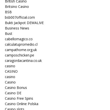
British Casino
Britsino Casino
BSB
bsb007official.com
Bukti Jackpot DEWALIVE
Business News
Bust
cabellomagico.co
calculatupromedio.cl
campathome.org.uk
camposchicken.pe
caragordacantina.co.uk
casino
CASINO
casino
Casino
Casino Bonus
Casino DE
Casino Free Spins
Casino Online Polska
Casino slots