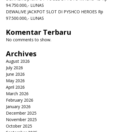
94.750.000,- LUNAS
DEWALIVE JACKPOT SLOT DI PYSHCO HEROES Rp
97.500.000,- LUNAS
Komentar Terbaru
No comments to show.
Archives
August 2026
July 2026
June 2026
May 2026
April 2026
March 2026
February 2026
January 2026
December 2025
November 2025
October 2025