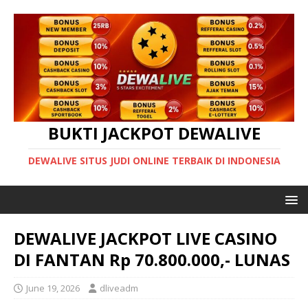
BUKTI JACKPOT DEWALIVE
DEWALIVE SITUS JUDI ONLINE TERBAIK DI INDONESIA
DEWALIVE JACKPOT LIVE CASINO
DI FANTAN Rp 70.800.000,- LUNAS
June 19, 2026
dliveadm