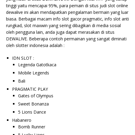
tinggi yaitu mencapai 95%, para pemain di situs judi slot online
dewalive ini akan mendapatkan pengalaman bermain yang luar
biasa. Berbagai macam info slot gacor pragmatic, info slot anti
rungkad, slot maxwin yang sering dibagikan di media sosial
oleh pengguna lain, anda juga dapat merasakan di situs
DEWALIVE. Beberapa contoh permainan yang sangat diminati
oleh slotter indonesia adalah :
IDN SLOT :
Legenda Gatotkaca
Mobile Legends
Bali
PRAGMATIC PLAY
Gates of Olympus
Sweet Bonanza
5 Lions Dance
Habanero
Bomb Runner
5 Lucky Lions