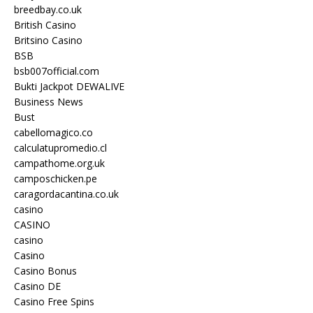
breedbay.co.uk
British Casino
Britsino Casino
BSB
bsb007official.com
Bukti Jackpot DEWALIVE
Business News
Bust
cabellomagico.co
calculatupromedio.cl
campathome.org.uk
camposchicken.pe
caragordacantina.co.uk
casino
CASINO
casino
Casino
Casino Bonus
Casino DE
Casino Free Spins