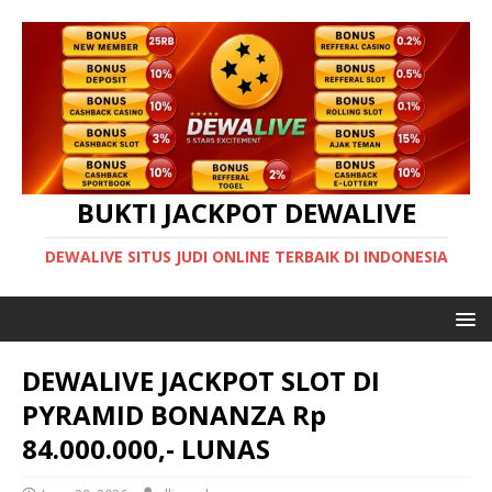
BUKTI JACKPOT DEWALIVE
DEWALIVE SITUS JUDI ONLINE TERBAIK DI INDONESIA
DEWALIVE JACKPOT SLOT DI
PYRAMID BONANZA Rp
84.000.000,- LUNAS