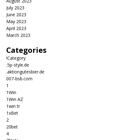
August 2023
July 2023
June 2023
May 2023
April 2023
March 2023
Categories
!Category
.5p-style.de
.aktiongutesbier.de
007-bsb.com
1
1Win
1Win AZ
1win tr
1xBet
2
20bet
4