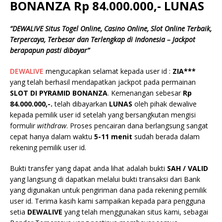
BONANZA Rp 84.000.000,- LUNAS
“
DEWALIVE
Situs Togel Online, Casino Online, Slot Online Terbaik,
Terpercaya, Terbesar dan Terlengkap di Indonesia – Jackpot
berapapun pasti dibayar”
DEWALIVE
mengucapkan selamat kepada user id :
ZIA***
yang telah berhasil mendapatkan jackpot pada permainan
SLOT DI PYRAMID BONANZA
. Kemenangan sebesar
Rp
84.000.000
,-.
telah dibayarkan
LUNAS
oleh pihak dewalive
kepada pemilik user id setelah yang bersangkutan mengisi
formulir
withdraw
. Proses pencairan dana berlangsung sangat
cepat hanya dalam waktu
5-11 menit
sudah berada dalam
rekening pemilik user id.
Bukti transfer yang dapat anda lihat adalah bukti
SAH / VALID
yang langsung di dapatkan melalui bukti transaksi dari Bank
yang digunakan untuk pengiriman dana pada rekening pemilik
user id. Terima kasih kami sampaikan kepada para pengguna
setia
DEWALIVE
yang telah menggunakan situs kami, sebagai