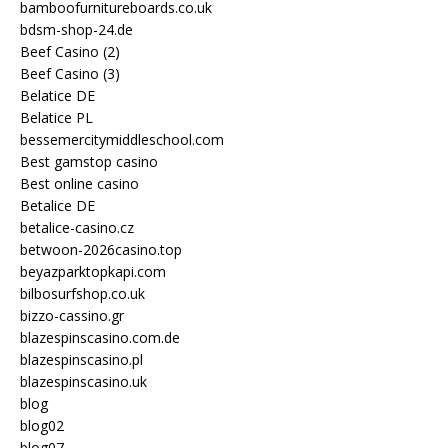
bamboofurnitureboards.co.uk
bdsm-shop-24.de
Beef Casino (2)
Beef Casino (3)
Belatice DE
Belatice PL
bessemercitymiddleschool.com
Best gamstop casino
Best online casino
Betalice DE
betalice-casino.cz
betwoon-2026casino.top
beyazparktopkapi.com
bilbosurfshop.co.uk
bizzo-cassino.gr
blazespinscasino.com.de
blazespinscasino.pl
blazespinscasino.uk
blog
blog02
blog07