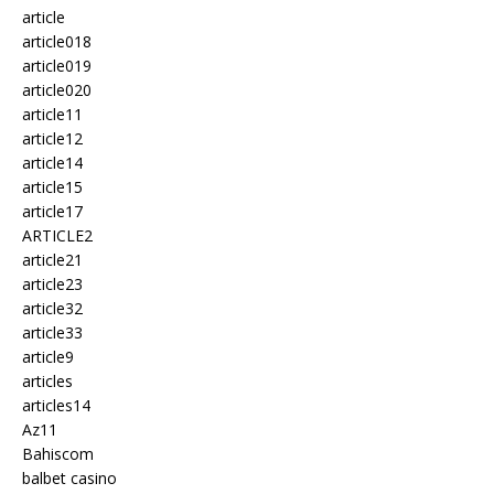
article
article018
article019
article020
article11
article12
article14
article15
article17
ARTICLE2
article21
article23
article32
article33
article9
articles
articles14
Az11
Bahiscom
balbet casino