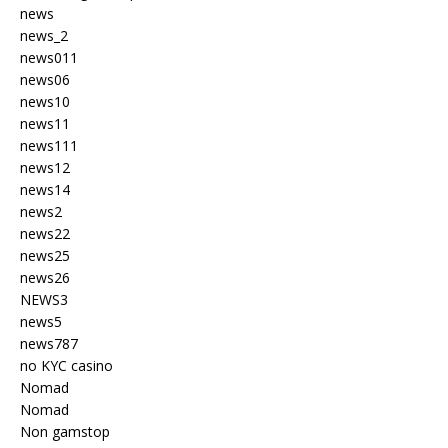
news
news_2
news011
news06
news10
news11
news111
news12
news14
news2
news22
news25
news26
NEWS3
news5
news787
no KYC casino
Nomad
Nomad
Non gamstop