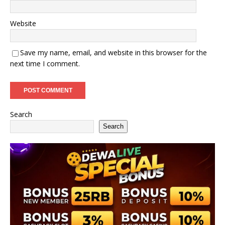
Website
Save my name, email, and website in this browser for the
next time I comment.
Search
Search