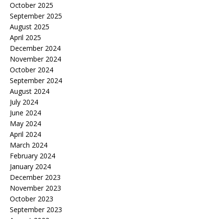
October 2025
September 2025
August 2025
April 2025
December 2024
November 2024
October 2024
September 2024
August 2024
July 2024
June 2024
May 2024
April 2024
March 2024
February 2024
January 2024
December 2023
November 2023
October 2023
September 2023