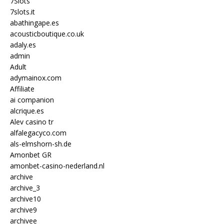
7Slots
7slots.it
abathingape.es
acousticboutique.co.uk
adaly.es
admin
Adult
adymainox.com
Affiliate
ai companion
alcrique.es
Alev casino tr
alfalegacyco.com
als-elmshorn-sh.de
Amonbet GR
amonbet-casino-nederland.nl
archive
archive_3
archive10
archive9
archivee