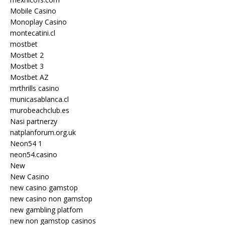
Mobile Casino
Monoplay Casino
montecatini.cl
mostbet
Mostbet 2
Mostbet 3
Mostbet AZ
mrthrills casino
municasablanca.cl
murobeachclub.es
Nasi partnerzy
natplanforum.org.uk
Neon54 1
neon54.casino
New
New Casino
new casino gamstop
new casino non gamstop
new gambling platfom
new non gamstop casinos