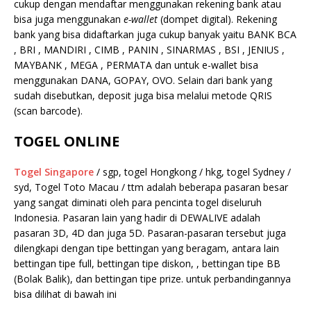
cukup dengan mendaftar menggunakan rekening bank atau
bisa juga menggunakan
e-wallet
(dompet digital). Rekening
bank yang bisa didaftarkan juga cukup banyak yaitu BANK BCA
, BRI , MANDIRI , CIMB , PANIN , SINARMAS , BSI , JENIUS ,
MAYBANK , MEGA , PERMATA dan untuk e-wallet bisa
menggunakan DANA, GOPAY, OVO. Selain dari bank yang
sudah disebutkan, deposit juga bisa melalui metode QRIS
(scan barcode).
TOGEL ONLINE
Togel Singapore
/ sgp, togel Hongkong / hkg, togel Sydney /
syd, Togel Toto Macau / ttm adalah beberapa pasaran besar
yang sangat diminati oleh para pencinta togel diseluruh
Indonesia. Pasaran lain yang hadir di DEWALIVE adalah
pasaran 3D, 4D dan juga 5D. Pasaran-pasaran tersebut juga
dilengkapi dengan tipe bettingan yang beragam, antara lain
bettingan tipe full, bettingan tipe diskon, , bettingan tipe BB
(Bolak Balik), dan bettingan tipe prize. untuk perbandingannya
bisa dilihat di bawah ini