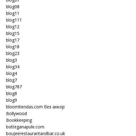
blog08
blog11
blog111
blog12
blog15
blog17
blog18
blog23
blog3
blog34
blog4
blog7
blog787
blog8
blog9
bloomtiendas.com без анкор
Bollywood
Bookkeeping
botteganapule.com
boujeerestaurantandbar.co.uk