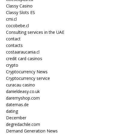
Classy Casino
Classy Slots ES
cmi.cl
cocobebe.cl
Consulting services in the UAE
contact
contacts
costaaraucania.cl
credit card casinos
crypto
Cryptocurrency News
Cryptocurrency service
curacau casino
danieldeasy.co.uk
daremyshop.com
datemas.de
dating
December
degredachile.com
Demand Generation News