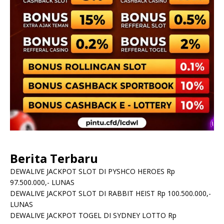
Berita Terbaru
DEWALIVE JACKPOT SLOT DI PYSHCO HEROES Rp
97.500.000,- LUNAS
DEWALIVE JACKPOT SLOT DI RABBIT HEIST Rp 100.500.000,-
LUNAS
DEWALIVE JACKPOT TOGEL DI SYDNEY LOTTO Rp