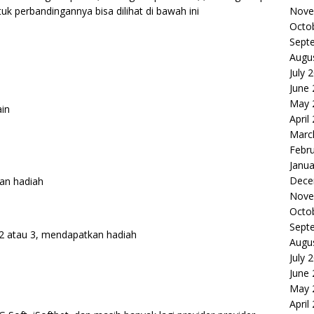
tuk perbandingannya bisa dilihat di bawah ini
Nove
Octo
Sept
Augu
July 
June
May 
ain
April
Marc
Febr
Janua
Dece
kan hadiah
Nove
Octo
Sept
1, 2 atau 3, mendapatkan hadiah
Augu
July 
June
May 
April