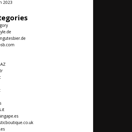
h 2023
tegories
gory
tyle.de
ongutesbier.de
bsb.com
 AZ
tr
t
t
s
.it
ingape.es
ticboutique.co.uk
.es