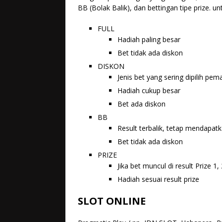
BB (Bolak Balik), dan bettingan tipe prize. un
FULL
Hadiah paling besar
Bet tidak ada diskon
DISKON
Jenis bet yang sering dipilih pem
Hadiah cukup besar
Bet ada diskon
BB
Result terbalik, tetap mendapat
Bet tidak ada diskon
PRIZE
Jika bet muncul di result Prize 
Hadiah sesuai result prize
SLOT ONLINE