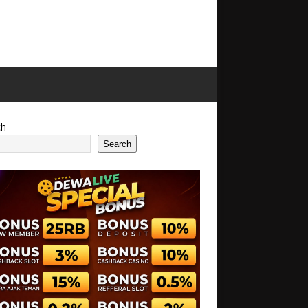
ch
Search