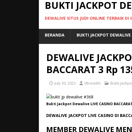
BUKTI JACKPOT D
DEWALIVE SITUS JUDI ONLINE TERBAIK DI
BERANDA
BUKTI JACKPOT DEWALIVE
DEWALIVE JACKPOT
BACCARAT 3 Rp 13
July 30, 2023
dliveadm
Bukti Jackp
Bukti Jackpot Dewalive LIVE CASINO BACCARA
DEWALIVE JACKPOT LIVE CASINO DI BACCA
MEMBER DEWALIVE ME