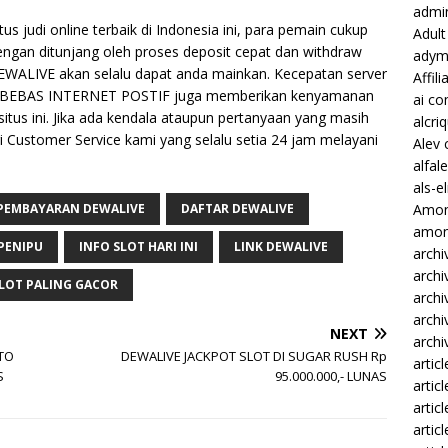
admi
 judi online terbaik di Indonesia ini, para pemain cukup
Adult
engan ditunjang oleh proses deposit cepat dan withdraw
adym
EWALIVE akan selalu dapat anda mainkan. Kecepatan server
Affili
an BEBAS INTERNET POSTIF juga memberikan kenyamanan
ai c
situs ini. Jika ada kendala ataupun pertanyaan yang masih
alcri
 Customer Service kami yang selalu setia 24 jam melayani
Alev 
alfa
als-e
 PEMBAYARAN DEWALIVE
DAFTAR DEWALIVE
Amon
amonb
PENIPU
INFO SLOT HARI INI
LINK DEWALIVE
archi
archi
LOT PALING GACOR
archi
archi
NEXT
archi
TO
DEWALIVE JACKPOT SLOT DI SUGAR RUSH Rp
articl
S
95.000.000,- LUNAS
artic
artic
artic