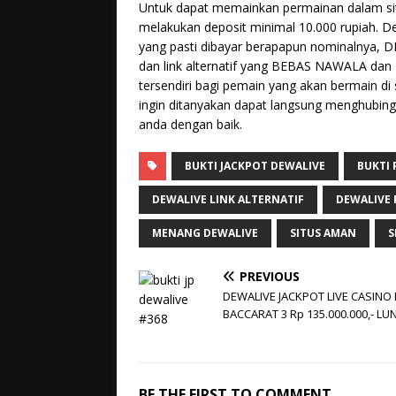
Untuk dapat memainkan permainan dalam situs
melakukan deposit minimal 10.000 rupiah. D
yang pasti dibayar berapapun nominalnya, D
dan link alternatif yang BEBAS NAWALA d
tersendiri bagi pemain yang akan bermain di 
ingin ditanyakan dapat langsung menghubingi
anda dengan baik.
BUKTI JACKPOT DEWALIVE
BUKTI
DEWALIVE LINK ALTERNATIF
DEWALIVE 
MENANG DEWALIVE
SITUS AMAN
S
PREVIOUS
DEWALIVE JACKPOT LIVE CASINO 
BACCARAT 3 Rp 135.000.000,- LU
BE THE FIRST TO COMMENT