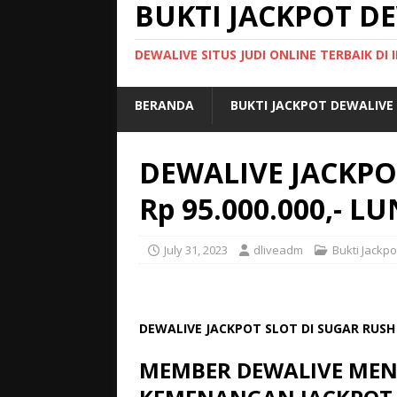
BUKTI JACKPOT D
DEWALIVE SITUS JUDI ONLINE TERBAIK DI
BERANDA
BUKTI JACKPOT DEWALIVE
DEWALIVE JACKPO
Rp 95.000.000,- L
July 31, 2023
dliveadm
Bukti Jackp
DEWALIVE JACKPOT SLOT DI SUGAR RUSH R
MEMBER DEWALIVE ME