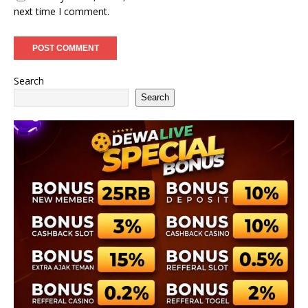
next time I comment.
Search
Search