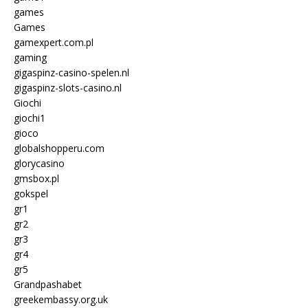
games
Games
gamexpert.com.pl
gaming
gigaspinz-casino-spelen.nl
gigaspinz-slots-casino.nl
Giochi
giochi1
gioco
globalshopperu.com
glorycasino
gmsbox.pl
gokspel
gr1
gr2
gr3
gr4
gr5
Grandpashabet
greekembassy.org.uk