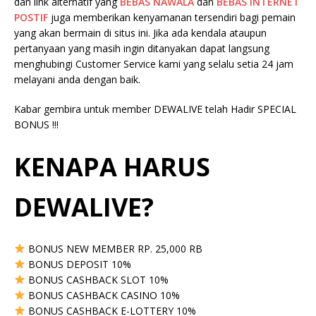
dan link alternatif yang
BEBAS NAWALA
dan
BEBAS INTERNET
POSTIF
juga memberikan kenyamanan tersendiri bagi pemain
yang akan bermain di situs ini. Jika ada kendala ataupun
pertanyaan yang masih ingin ditanyakan dapat langsung
menghubingi Customer Service kami yang selalu setia 24 jam
melayani anda dengan baik.
Kabar gembira untuk member DEWALIVE telah Hadir SPECIAL
BONUS !!!
KENAPA HARUS
DEWALIVE?
BONUS NEW MEMBER RP. 25,000 RB
BONUS DEPOSIT 10%
BONUS CASHBACK SLOT 10%
BONUS CASHBACK CASINO 10%
BONUS CASHBACK E-LOTTERY 10%