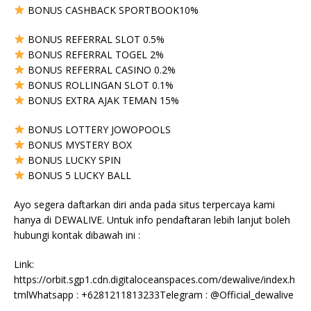
BONUS CASHBACK SPORTBOOK10%
BONUS REFERRAL SLOT 0.5%
BONUS REFERRAL TOGEL 2%
BONUS REFERRAL CASINO 0.2%
BONUS ROLLINGAN SLOT 0.1%
BONUS EXTRA AJAK TEMAN 15%
BONUS LOTTERY JOWOPOOLS
BONUS MYSTERY BOX
BONUS LUCKY SPIN
BONUS 5 LUCKY BALL
Ayo segera daftarkan diri anda pada situs terpercaya kami
hanya di DEWALIVE. Untuk info pendaftaran lebih lanjut boleh
hubungi kontak dibawah ini :
Link:
https://orbit.sgp1.cdn.digitaloceanspaces.com/dewalive/index.h
tmlWhatsapp : +6281211813233Telegram : @Official_dewalive