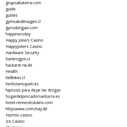
grupoaltaterra.com
guide
guides
gymsaludimagen.cl
gyroskingjax.com
happinessday
Happy Jokers Casino
HappyJokers Casino
Hardware Security
harlemgym.cl
hautarzt-rw.de
Health
hellbikes.cl
herbolarioqueti.es
hipnosis para dejar las drogas
hogardelpescadorsanturce.es
hotel-renneslesbains.com
httpswww.comchay.de
Hurmio casino
Ice Casino