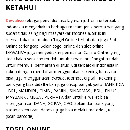
KETAHUI
Dewalive
sebagai penyedia jasa layanan judi online terbaik di
indonesia menyediakan berbagai macam jenis permainan yang
sudah tidak asing bagi masyarakat Indonesia. Situs ini
menyediakan permainan Togel Online terbaik dan juga Slot
Online terlengkap. Selain togel online dan slot online,
DEWALIVE juga menyediakan permainan Casino Online yang
tidak kalah seru dan mudah untuk dimainkan. Sangat mudah
untuk memulai permainan di situs judi terbaik di indonesia ini,
cukup dengan mendaftar menggunakan rekening bank atau
bisa juga menggunakan
e-wallet
(dompet digital). Rekening
bank yang bisa didaftarkan juga cukup banyak yaitu BANK BCA
, BRI , MANDIRI , CIMB , PANIN , SINARMAS , BSI , JENIUS ,
MAYBANK , MEGA , PERMATA dan untuk e-wallet bisa
menggunakan DANA, GOPAY, OVO. Selain dari bank yang
sudah disebutkan, deposit juga bisa melalui metode QRIS
(scan barcode).
TOGEL ONLINE