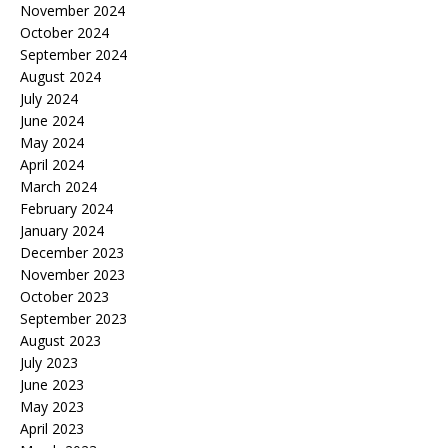
November 2024
October 2024
September 2024
August 2024
July 2024
June 2024
May 2024
April 2024
March 2024
February 2024
January 2024
December 2023
November 2023
October 2023
September 2023
August 2023
July 2023
June 2023
May 2023
April 2023