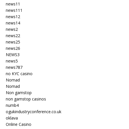
news11
news111
news12
news14
news2
news22
news25
news26
NEWS3
news5
news787
no KYC casino
Nomad
Nomad
Non gamstop
non gamstop casinos
numb4
ogukindustryconference.co.uk
oklava
Online Casino