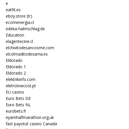
e
eatfit.es
eboy.store (tr)
ecomenergia.cl
edeka-halmschlag.de
Education
elagentecine.cl
elchivitodesancosme.com
elcolmaditodesarria.es
Eldorado
Eldorado 1
Eldorado 2
elektrikinfo.com
eletrolowcost.pt
EU casino
Euro Bets DE
Euro Bets NL
eurobets.fr
eyamhalfmarathon.org.uk
fast payotut casino Canada