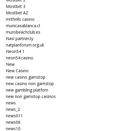
Mostbet 3
Mostbet AZ
mrthrills casino
municasablanca.cl
murobeachclub.es
Nasi partnerzy
natplanforum.org.uk
Neon54 1
neon54.casino
New
New Casino
new casino gamstop
new casino non gamstop
new gambling platfom
new non gamstop casinos
news
news_2
news011
news06
news10