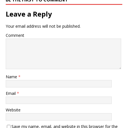
Leave a Reply
Your email address will not be published.
Comment
Name
*
Email
*
Website
Save my name, email, and website in this browser for the