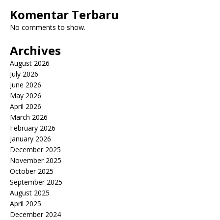
Komentar Terbaru
No comments to show.
Archives
August 2026
July 2026
June 2026
May 2026
April 2026
March 2026
February 2026
January 2026
December 2025
November 2025
October 2025
September 2025
August 2025
April 2025
December 2024