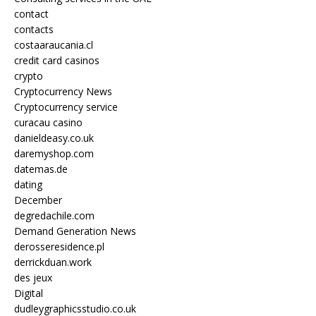
contact
contacts
costaaraucania.cl
credit card casinos
crypto
Cryptocurrency News
Cryptocurrency service
curacau casino
danieldeasy.co.uk
daremyshop.com
datemas.de
dating
December
degredachile.com
Demand Generation News
derosseresidence.pl
derrickduan.work
des jeux
Digital
dudleygraphicsstudio.co.uk