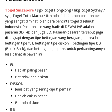
Togel Singapore
/ sgp, togel Hongkong / hkg, togel Sydney /
syd, Togel Toto Macau / ttm adalah beberapa pasaran besar
yang sangat diminati oleh para pencinta togel diseluruh
Indonesia. Pasaran lain yang hadir di DEWALIVE adalah
pasaran 3D, 4D dan juga 5D. Pasaran-pasaran tersebut juga
dilengkapi dengan tipe bettingan yang beragam, antara lain
bettingan tipe full, bettingan tipe diskon, , bettingan tipe BB
(Bolak Balik), dan bettingan tipe prize. untuk perbandingannya
bisa dilihat di bawah ini
FULL
Hadiah paling besar
Bet tidak ada diskon
DISKON
Jenis bet yang sering dipilih pemain
Hadiah cukup besar
Bet ada diskon
BB