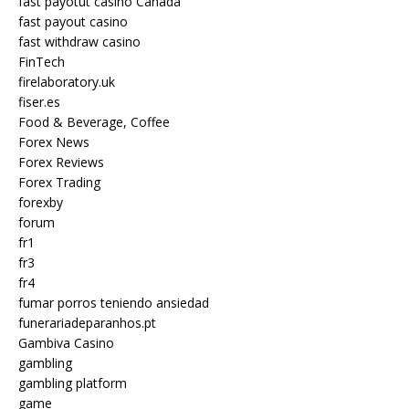
fast payotut casino Canada
fast payout casino
fast withdraw casino
FinTech
firelaboratory.uk
fiser.es
Food & Beverage, Coffee
Forex News
Forex Reviews
Forex Trading
forexby
forum
fr1
fr3
fr4
fumar porros teniendo ansiedad
funerariadeparanhos.pt
Gambiva Casino
gambling
gambling platform
game