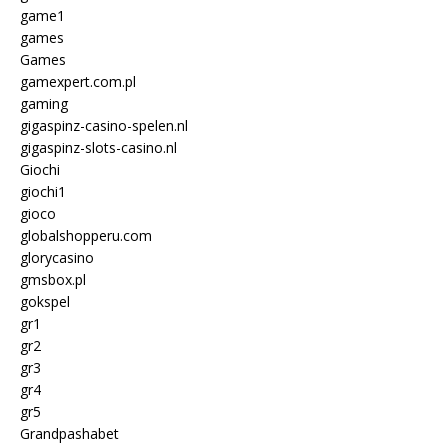
game1
games
Games
gamexpert.com.pl
gaming
gigaspinz-casino-spelen.nl
gigaspinz-slots-casino.nl
Giochi
giochi1
gioco
globalshopperu.com
glorycasino
gmsbox.pl
gokspel
gr1
gr2
gr3
gr4
gr5
Grandpashabet