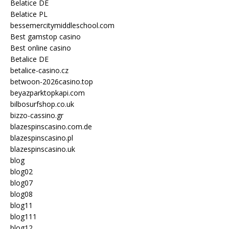
Belatice DE
Belatice PL
bessemercitymiddleschool.com
Best gamstop casino
Best online casino
Betalice DE
betalice-casino.cz
betwoon-2026casino.top
beyazparktopkapi.com
bilbosurfshop.co.uk
bizzo-cassino.gr
blazespinscasino.com.de
blazespinscasino.pl
blazespinscasino.uk
blog
blog02
blog07
blog08
blog11
blog111
blog12