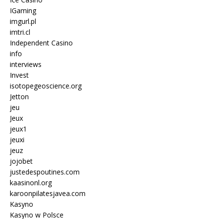
IGaming
imgurl.pl
imtri.cl
Independent Casino
info
interviews
Invest
isotopegeoscience.org
Jetton
jeu
Jeux
jeux1
jeuxi
jeuz
jojobet
justedespoutines.com
kaasinonl.org
karoonpilatesjavea.com
Kasyno
Kasyno w Polsce