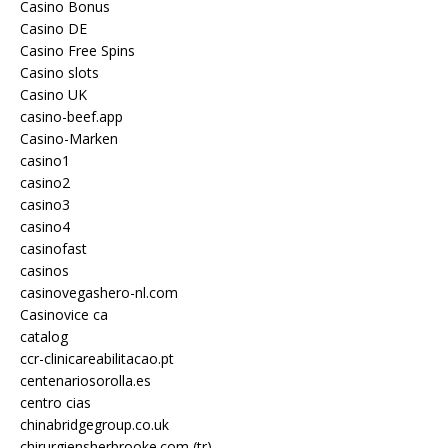
Casino Bonus
Casino DE
Casino Free Spins
Casino slots
Casino UK
casino-beef.app
Casino-Marken
casino1
casino2
casino3
casino4
casinofast
casinos
casinovegashero-nl.com
Casinovice ca
catalog
ccr-clinicareabilitacao.pt
centenariosorolla.es
centro cias
chinabridgegroup.co.uk
chirurgiensherbrooke.com (tr)