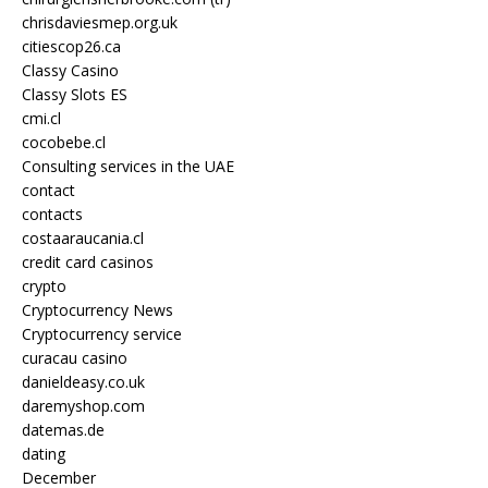
chrisdaviesmep.org.uk
citiescop26.ca
Classy Casino
Classy Slots ES
cmi.cl
cocobebe.cl
Consulting services in the UAE
contact
contacts
costaaraucania.cl
credit card casinos
crypto
Cryptocurrency News
Cryptocurrency service
curacau casino
danieldeasy.co.uk
daremyshop.com
datemas.de
dating
December