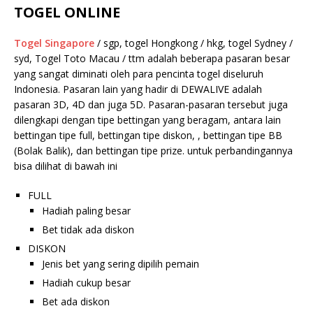
TOGEL ONLINE
Togel Singapore
/ sgp, togel Hongkong / hkg, togel Sydney /
syd, Togel Toto Macau / ttm adalah beberapa pasaran besar
yang sangat diminati oleh para pencinta togel diseluruh
Indonesia. Pasaran lain yang hadir di DEWALIVE adalah
pasaran 3D, 4D dan juga 5D. Pasaran-pasaran tersebut juga
dilengkapi dengan tipe bettingan yang beragam, antara lain
bettingan tipe full, bettingan tipe diskon, , bettingan tipe BB
(Bolak Balik), dan bettingan tipe prize. untuk perbandingannya
bisa dilihat di bawah ini
FULL
Hadiah paling besar
Bet tidak ada diskon
DISKON
Jenis bet yang sering dipilih pemain
Hadiah cukup besar
Bet ada diskon