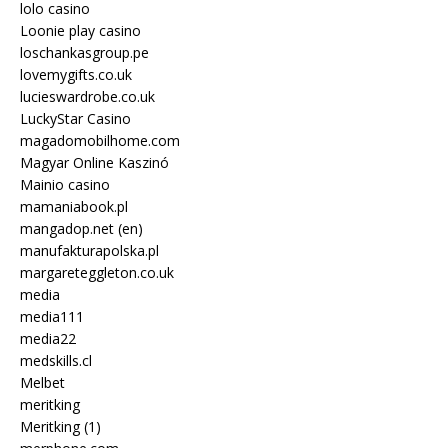
lolo casino
Loonie play casino
loschankasgroup.pe
lovemygifts.co.uk
lucieswardrobe.co.uk
LuckyStar Casino
magadomobilhome.com
Magyar Online Kaszinó
Mainio casino
mamaniabook.pl
mangadop.net (en)
manufakturapolska.pl
margareteggleton.co.uk
media
media111
media22
medskills.cl
Melbet
meritking
Meritking (1)