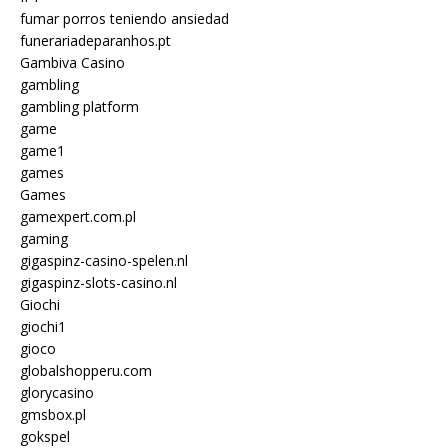
fumar porros teniendo ansiedad
funerariadeparanhos.pt
Gambiva Casino
gambling
gambling platform
game
game1
games
Games
gamexpert.com.pl
gaming
gigaspinz-casino-spelen.nl
gigaspinz-slots-casino.nl
Giochi
giochi1
gioco
globalshopperu.com
glorycasino
gmsbox.pl
gokspel