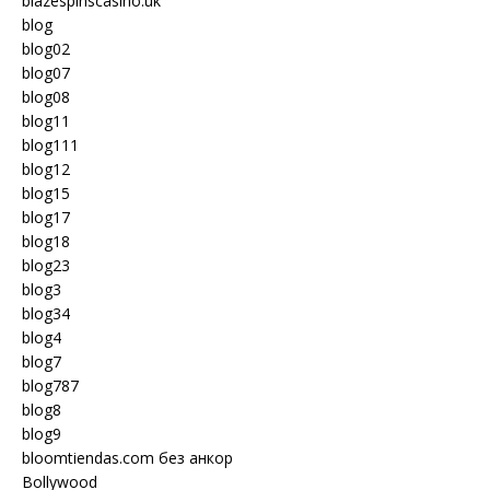
blazespinscasino.uk
blog
blog02
blog07
blog08
blog11
blog111
blog12
blog15
blog17
blog18
blog23
blog3
blog34
blog4
blog7
blog787
blog8
blog9
bloomtiendas.com без анкор
Bollywood