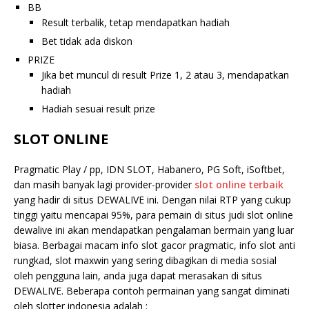
BB
Result terbalik, tetap mendapatkan hadiah
Bet tidak ada diskon
PRIZE
Jika bet muncul di result Prize 1, 2 atau 3, mendapatkan
hadiah
Hadiah sesuai result prize
SLOT ONLINE
Pragmatic Play / pp, IDN SLOT, Habanero, PG Soft, iSoftbet,
dan masih banyak lagi provider-provider
slot online terbaik
yang hadir di situs DEWALIVE ini. Dengan nilai RTP yang cukup
tinggi yaitu mencapai 95%, para pemain di situs judi slot online
dewalive ini akan mendapatkan pengalaman bermain yang luar
biasa. Berbagai macam info slot gacor pragmatic, info slot anti
rungkad, slot maxwin yang sering dibagikan di media sosial
oleh pengguna lain, anda juga dapat merasakan di situs
DEWALIVE. Beberapa contoh permainan yang sangat diminati
oleh slotter indonesia adalah :