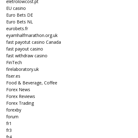
eletrolowcost.pt
EU casino
Euro Bets DE
Euro Bets NL
eurobets.fr
eyamhalfmarathon.org.uk
fast payotut casino Canada
fast payout casino
fast withdraw casino
FinTech
firelaboratory.uk
fiser.es
Food & Beverage, Coffee
Forex News
Forex Reviews
Forex Trading
forexby
forum
fr1
fr3
fr4