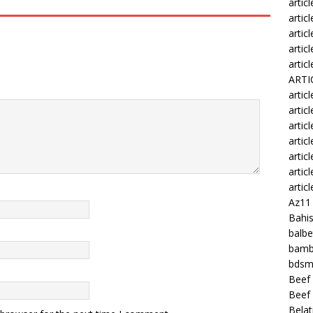
artic
artic
artic
artic
artic
ARTI
artic
artic
artic
artic
artic
articl
artic
Az11
Bahi
balbe
bamb
bdsm
Beef 
Beef 
Belat