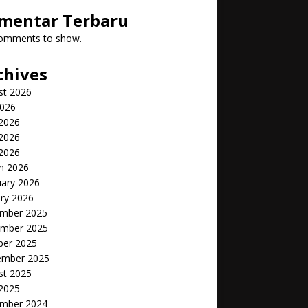
mentar Terbaru
omments to show.
chives
st 2026
2026
 2026
2026
 2026
h 2026
uary 2026
ry 2026
mber 2025
mber 2025
ber 2025
ember 2025
st 2025
 2025
mber 2024