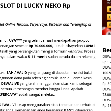
SLOT DI LUCKY NEKO Rp
Slot Online Terbaik, Terpercaya, Terbesar dan Terlengkap di
r id :
UYA***
yang telah berhasil mendapatkan jackpot
menangan sebesar
Rp 70.000.000,-.
telah dibayarkan
LUNAS
Be
setelah yang bersangkutan mengisi formulir
withdraw
. Proses
DEWA
anya dalam waktu
5-11 menit
sudah berada dalam rekening
Rp 9
DEWA
bukti
SAH / VALID
yang langsung di dapatkan melalui bukti
100.
giriman dana pada rekening pemilik user id. Terima kasih
DEWA
a
DEWALIVE
yang telah menggunakan situs kami, sebagai
Rp 8
r semua kemenangan member hingga lunas. Apakah
DEWA
RPERCAYA
” sudah sangat melekat.
73.0
DEWA
DEWALIVE
tetap menggunakan situs terbesar dan terbaik di
Rp 9
watir anda, kemenangan anda berapapun
PASTI
dibayarkan