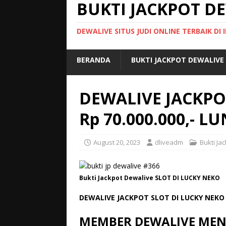
BUKTI JACKPOT D
DEWALIVE SITUS JUDI ONLINE TERBAIK DI
BERANDA
BUKTI JACKPOT DEWALIVE
DEWALIVE JACKPO
Rp 70.000.000,- L
August 20, 2023
dliveadm
Bukti Ja
Bukti Jackpot Dewalive SLOT DI LUCKY NEKO
DEWALIVE JACKPOT SLOT DI LUCKY NEKO R
MEMBER DEWALIVE ME