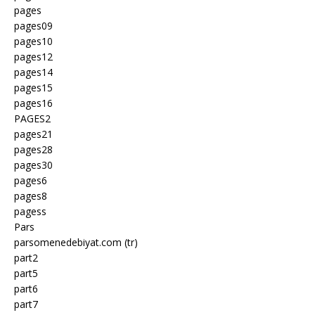
pages
pages09
pages10
pages12
pages14
pages15
pages16
PAGES2
pages21
pages28
pages30
pages6
pages8
pagess
Pars
parsomenedebiyat.com (tr)
part2
part5
part6
part7