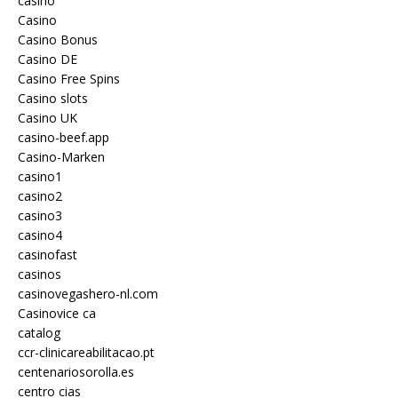
casino
Casino
Casino Bonus
Casino DE
Casino Free Spins
Casino slots
Casino UK
casino-beef.app
Casino-Marken
casino1
casino2
casino3
casino4
casinofast
casinos
casinovegashero-nl.com
Casinovice ca
catalog
ccr-clinicareabilitacao.pt
centenariosorolla.es
centro cias