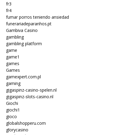
fr3
fr4
fumar porros teniendo ansiedad
funerariadeparanhos.pt
Gambiva Casino
gambling
gambling platform
game
game1
games
Games
gamexpert.com.pl
gaming
gigaspinz-casino-spelen.nl
gigaspinz-slots-casino.nl
Giochi
giochi1
gioco
globalshopperu.com
glorycasino