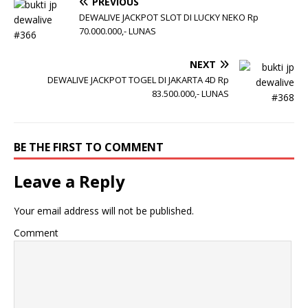
PREVIOUS
DEWALIVE JACKPOT SLOT DI LUCKY NEKO Rp
70.000.000,- LUNAS
NEXT
DEWALIVE JACKPOT TOGEL DI JAKARTA 4D Rp
83.500.000,- LUNAS
BE THE FIRST TO COMMENT
Leave a Reply
Your email address will not be published.
Comment