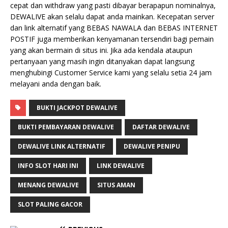
cepat dan withdraw yang pasti dibayar berapapun nominalnya,
DEWALIVE akan selalu dapat anda mainkan. Kecepatan server
dan link alternatif yang BEBAS NAWALA dan BEBAS INTERNET
POSTIF juga memberikan kenyamanan tersendiri bagi pemain
yang akan bermain di situs ini. Jika ada kendala ataupun
pertanyaan yang masih ingin ditanyakan dapat langsung
menghubingi Customer Service kami yang selalu setia 24 jam
melayani anda dengan baik.
BUKTI JACKPOT DEWALIVE
BUKTI PEMBAYARAN DEWALIVE
DAFTAR DEWALIVE
DEWALIVE LINK ALTERNATIF
DEWALIVE PENIPU
INFO SLOT HARI INI
LINK DEWALIVE
MENANG DEWALIVE
SITUS AMAN
SLOT PALING GACOR