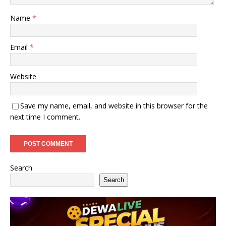
Name
*
Email
*
Website
Save my name, email, and website in this browser for the
next time I comment.
Search
Search