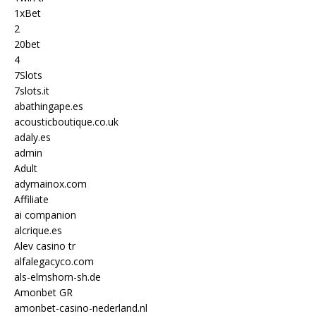
1xBet
2
20bet
4
7Slots
7slots.it
abathingape.es
acousticboutique.co.uk
adaly.es
admin
Adult
adymainox.com
Affiliate
ai companion
alcrique.es
Alev casino tr
alfalegacyco.com
als-elmshorn-sh.de
Amonbet GR
amonbet-casino-nederland.nl