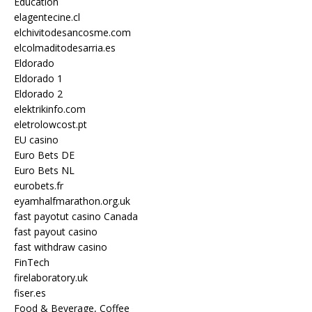
Education
elagentecine.cl
elchivitodesancosme.com
elcolmaditodesarria.es
Eldorado
Eldorado 1
Eldorado 2
elektrikinfo.com
eletrolowcost.pt
EU casino
Euro Bets DE
Euro Bets NL
eurobets.fr
eyamhalfmarathon.org.uk
fast payotut casino Canada
fast payout casino
fast withdraw casino
FinTech
firelaboratory.uk
fiser.es
Food & Beverage, Coffee