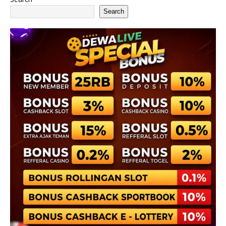
Search