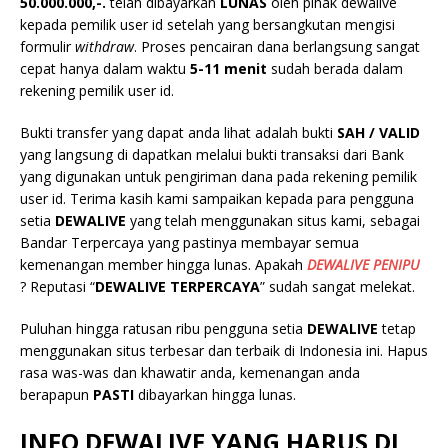
50.000.000
,-.
telah dibayarkan
LUNAS
oleh pihak dewalive
kepada pemilik user id setelah yang bersangkutan mengisi
formulir
withdraw
. Proses pencairan dana berlangsung sangat
cepat hanya dalam waktu
5-11 menit
sudah berada dalam
rekening pemilik user id.
Bukti transfer yang dapat anda lihat adalah bukti
SAH / VALID
yang langsung di dapatkan melalui bukti transaksi dari Bank
yang digunakan untuk pengiriman dana pada rekening pemilik
user id. Terima kasih kami sampaikan kepada para pengguna
setia
DEWALIVE
yang telah menggunakan situs kami, sebagai
Bandar Terpercaya yang pastinya membayar semua
kemenangan member hingga lunas. Apakah
DEWALIVE
PENIPU
? Reputasi “
DEWALIVE
TERPERCAYA
” sudah sangat melekat.
Puluhan hingga ratusan ribu pengguna setia
DEWALIVE
tetap
menggunakan situs terbesar dan terbaik di Indonesia ini. Hapus
rasa was-was dan khawatir anda, kemenangan anda
berapapun
PASTI
dibayarkan hingga lunas.
INFO DEWALIVE
YANG HARUS DI