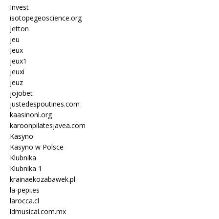
Invest
isotopegeoscience.org
Jetton
jeu
Jeux
jeux1
jeuxi
jeuz
jojobet
justedespoutines.com
kaasinonl.org
karoonpilatesjavea.com
Kasyno
Kasyno w Polsce
Klubnika
Klubnika 1
krainaekozabawek.pl
la-pepi.es
larocca.cl
ldmusical.com.mx