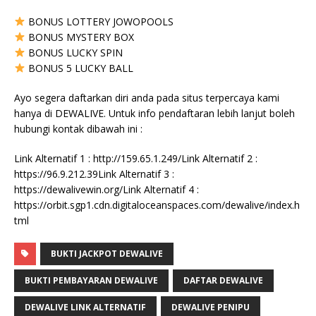
BONUS LOTTERY JOWOPOOLS
BONUS MYSTERY BOX
BONUS LUCKY SPIN
BONUS 5 LUCKY BALL
Ayo segera daftarkan diri anda pada situs terpercaya kami
hanya di DEWALIVE. Untuk info pendaftaran lebih lanjut boleh
hubungi kontak dibawah ini :
Link Alternatif 1 : http://159.65.1.249/Link Alternatif 2 :
https://96.9.212.39Link Alternatif 3 :
https://dewalivewin.org/Link Alternatif 4 :
https://orbit.sgp1.cdn.digitaloceanspaces.com/dewalive/index.h
tml
BUKTI JACKPOT DEWALIVE
BUKTI PEMBAYARAN DEWALIVE
DAFTAR DEWALIVE
DEWALIVE LINK ALTERNATIF
DEWALIVE PENIPU