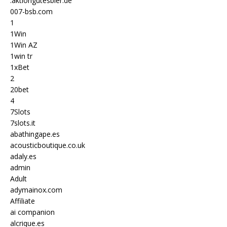
.aktiongutesbier.de
007-bsb.com
1
1Win
1Win AZ
1win tr
1xBet
2
20bet
4
7Slots
7slots.it
abathingape.es
acousticboutique.co.uk
adaly.es
admin
Adult
adymainox.com
Affiliate
ai companion
alcrique.es