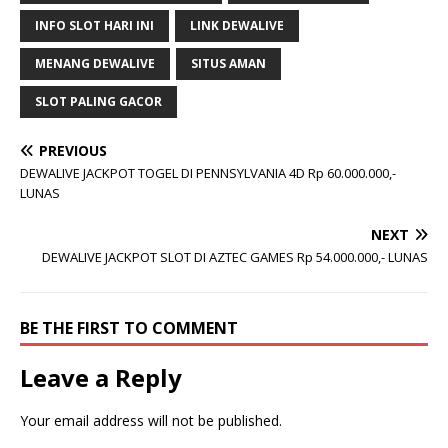
INFO SLOT HARI INI
LINK DEWALIVE
MENANG DEWALIVE
SITUS AMAN
SLOT PALING GACOR
PREVIOUS
DEWALIVE JACKPOT TOGEL DI PENNSYLVANIA 4D Rp 60.000.000,-
LUNAS
NEXT
DEWALIVE JACKPOT SLOT DI AZTEC GAMES Rp 54.000.000,- LUNAS
BE THE FIRST TO COMMENT
Leave a Reply
Your email address will not be published.