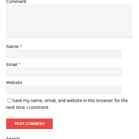
Comment
Name
*
Email
*
Website
Save my name, email, and website in this browser for the
next time I comment.
Search