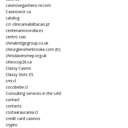
casinovegashero-nl.com
Casinovice ca
catalog
ccr-clinicareabilitacao.pt
centenariosorolla.es
centro cias
chinabridgegroup.co.uk
chirurgiensherbrooke.com (tr)
chrisdaviesmep.org.uk
citiescop26.ca
Classy Casino
Classy Slots ES
cmi.cl
cocobebe.cl
Consulting services in the UAE
contact
contacts
costaaraucania.cl
credit card casinos
crypto