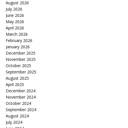
August 2026
July 2026
June 2026
May 2026
April 2026
March 2026
February 2026
January 2026
December 2025
November 2025
October 2025
September 2025
August 2025
April 2025
December 2024
November 2024
October 2024
September 2024
August 2024
July 2024