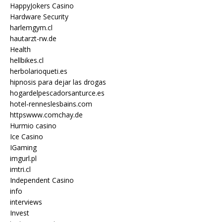
HappyJokers Casino
Hardware Security
harlemgym.cl
hautarzt-rw.de
Health
hellbikes.cl
herbolarioqueti.es
hipnosis para dejar las drogas
hogardelpescadorsanturce.es
hotel-renneslesbains.com
httpswww.comchay.de
Hurmio casino
Ice Casino
IGaming
imgurl.pl
imtri.cl
Independent Casino
info
interviews
Invest