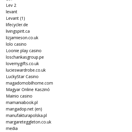
Lev 2
levant
Levant (1)
lifecycler.de
livingspirit.ca
lizjamieson.co.uk
lolo casino
Loonie play casino
loschankasgroup.pe
lovemygifts.co.uk
lucieswardrobe.co.uk
LuckyStar Casino
magadomobilhome.com
Magyar Online Kaszinó
Mainio casino
mamaniabook.pl
mangadop.net (en)
manufakturapolska.pl
margareteggleton.co.uk
media