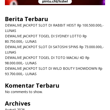
Berita Terbaru
DEWALIVE JACKPOT SLOT DI RABBIT HEIST Rp 100.500.000,-
LUNAS
DEWALIVE JACKPOT TOGEL DI SYDNEY LOTTO Rp
80.750.000,- LUNAS
DEWALIVE JACKPOT SLOT DI SATOSHI SPINS Rp 73.000.000,-
LUNAS
DEWALIVE JACKPOT TOGEL DI TOTO MACAU 4D Rp
98.000.000,- LUNAS
DEWALIVE JACKPOT SLOT DI WILD BOUTY SHOWDOWN Rp
93.700.000,- LUNAS
Komentar Terbaru
No comments to show.
Archives
August 2026