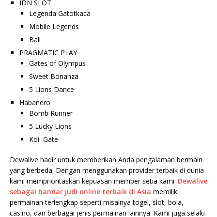
IDN SLOT :
Legenda Gatotkaca
Mobile Legends
Bali
PRAGMATIC PLAY
Gates of Olympus
Sweet Bonanza
5 Lions Dance
Habanero
Bomb Runner
5 Lucky Lions
Koi Gate
Dewalive hadir untuk memberikan Anda pengalaman bermain
yang berbeda. Dengan menggunakan provider terbaik di dunia
kami memprioritaskan kepuasan member setia kami.
Dewalive
sebagai bandar judi online terbaik di Asia
memiliki
permainan terlengkap seperti misalnya togel, slot, bola,
casino, dan berbagai jenis permainan lainnya. Kami juga selalu