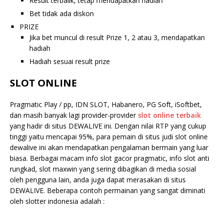
Result terbalik, tetap mendapatkan hadiah
Bet tidak ada diskon
PRIZE
Jika bet muncul di result Prize 1, 2 atau 3, mendapatkan
hadiah
Hadiah sesuai result prize
SLOT ONLINE
Pragmatic Play / pp, IDN SLOT, Habanero, PG Soft, iSoftbet,
dan masih banyak lagi provider-provider
slot online terbaik
yang hadir di situs DEWALIVE ini. Dengan nilai RTP yang cukup
tinggi yaitu mencapai 95%, para pemain di situs judi slot online
dewalive ini akan mendapatkan pengalaman bermain yang luar
biasa. Berbagai macam info slot gacor pragmatic, info slot anti
rungkad, slot maxwin yang sering dibagikan di media sosial
oleh pengguna lain, anda juga dapat merasakan di situs
DEWALIVE. Beberapa contoh permainan yang sangat diminati
oleh slotter indonesia adalah :