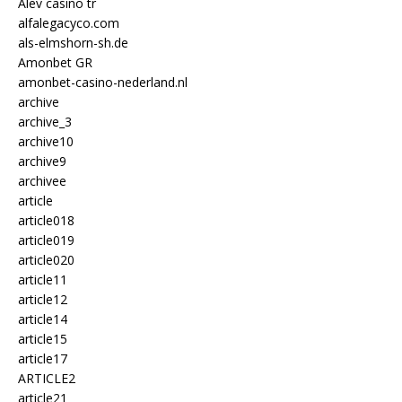
Alev casino tr
alfalegacyco.com
als-elmshorn-sh.de
Amonbet GR
amonbet-casino-nederland.nl
archive
archive_3
archive10
archive9
archivee
article
article018
article019
article020
article11
article12
article14
article15
article17
ARTICLE2
article21