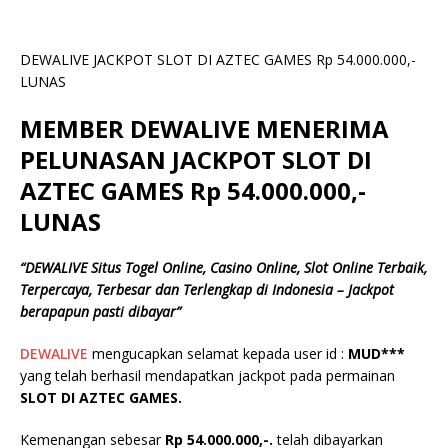
DEWALIVE JACKPOT SLOT DI AZTEC GAMES Rp 54.000.000,-
LUNAS
MEMBER DEWALIVE MENERIMA
PELUNASAN JACKPOT SLOT DI
AZTEC GAMES Rp 54.000.000,-
LUNAS
“
DEWALIVE
Situs Togel Online, Casino Online, Slot Online Terbaik,
Terpercaya, Terbesar dan Terlengkap di Indonesia – Jackpot
berapapun pasti dibayar”
DEWALIVE
mengucapkan selamat kepada user id :
MUD***
yang telah berhasil mendapatkan jackpot pada permainan
SLOT DI AZTEC GAMES.
Kemenangan sebesar
Rp
54.000.000
,-.
telah dibayarkan