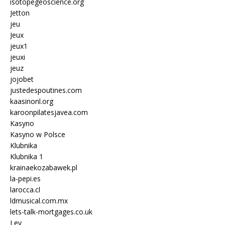
isotopegeoscience.org
Jetton
jeu
Jeux
jeux1
jeuxi
jeuz
jojobet
justedespoutines.com
kaasinonl.org
karoonpilatesjavea.com
Kasyno
Kasyno w Polsce
Klubnika
Klubnika 1
krainaekozabawek.pl
la-pepi.es
larocca.cl
ldmusical.com.mx
lets-talk-mortgages.co.uk
Lev