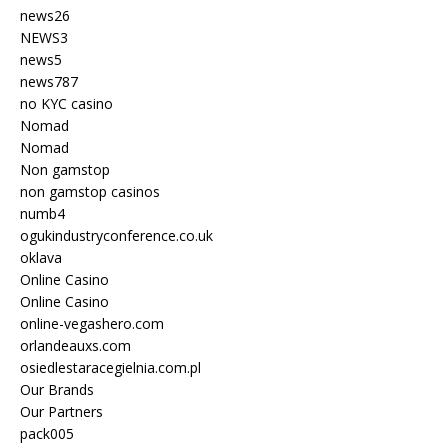
news26
NEWS3
news5
news787
no KYC casino
Nomad
Nomad
Non gamstop
non gamstop casinos
numb4
ogukindustryconference.co.uk
oklava
Online Casino
Online Casino
online-vegashero.com
orlandeauxs.com
osiedlestaracegielnia.com.pl
Our Brands
Our Partners
pack005