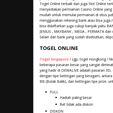
Togel Online terbaik dan juga Slot Online ter
menyediakan permainan Casino Online yang 
mudah untuk memulai permainan di situs judi
menggunakan rekening bank atau bisa jug
bisa didaftarkan juga cukup banyak yaitu B
JENIUS , MAYBANK , MEGA , PERMATA dan u
Selain dari bank yang sudah disebutkan, depo
TOGEL ONLINE
Togel Singapore
/ sgp, togel Hongkong / hk
beberapa pasaran besar yang sangat diminati 
yang hadir di DEWALIVE adalah pasaran 3D, 
dengan tipe bettingan yang beragam, antara lai
BB (Bolak Balik), dan bettingan tipe prize. un
FULL
Hadiah paling besar
Bet tidak ada diskon
DISKON