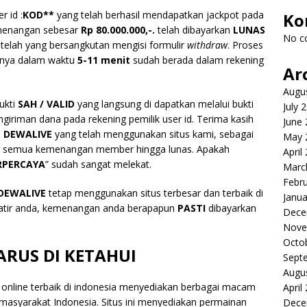
 id :
KOD**
yang telah berhasil mendapatkan jackpot pada
Ko
enangan sebesar
Rp
80.000.000
,-.
telah dibayarkan
LUNAS
No c
setelah yang bersangkutan mengisi formulir
withdraw
. Proses
anya dalam waktu
5-11 menit
sudah berada dalam rekening
Ar
Augu
bukti
SAH / VALID
yang langsung di dapatkan melalui bukti
July 
giriman dana pada rekening pemilik user id. Terima kasih
June
a
DEWALIVE
yang telah menggunakan situs kami, sebagai
May 
r semua kemenangan member hingga lunas. Apakah
April
RPERCAYA
” sudah sangat melekat.
Marc
Febr
DEWALIVE
tetap menggunakan situs terbesar dan terbaik di
Janua
watir anda, kemenangan anda berapapun
PASTI
dibayarkan
Dece
Nove
Octo
ARUS DI KETAHUI
Sept
Augu
i online terbaik di indonesia menyediakan berbagai macam
April
 masyarakat Indonesia. Situs ini menyediakan permainan
Dece