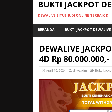
BUKTI JACKPOT D
DEWALIVE SITUS JUDI ONLINE TERBAIK DI
BERANDA
BUKTI JACKPOT DEWALIVE
DEWALIVE JACKPO
4D Rp 80.000.000,
April 16, 2024
dliveadm
Bukti Jack