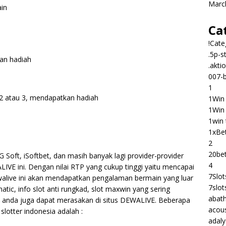
Marc
ain
Ca
!Cate
.5p-s
kan hadiah
.akti
007-
1
1, 2 atau 3, mendapatkan hadiah
1Win
1Win
1win 
1xBe
2
20be
 Soft, iSoftbet, dan masih banyak lagi provider-provider
4
LIVE ini. Dengan nilai RTP yang cukup tinggi yaitu mencapai
7Slot
dewalive ini akan mendapatkan pengalaman bermain yang luar
7slots
tic, info slot anti rungkad, slot maxwin yang sering
abath
n, anda juga dapat merasakan di situs DEWALIVE. Beberapa
acous
lotter indonesia adalah :
adaly