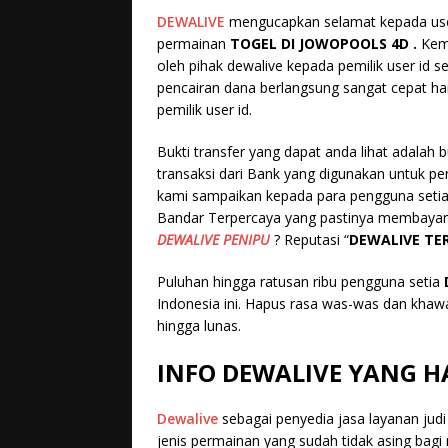
DEWALIVE
mengucapkan selamat kepada user
permainan
TOGEL DI JOWOPOOLS 4D .
Kem
oleh pihak dewalive kepada pemilik user id 
pencairan dana berlangsung sangat cepat h
pemilik user id.
Bukti transfer yang dapat anda lihat adalah 
transaksi dari Bank yang digunakan untuk pen
kami sampaikan kepada para pengguna seti
Bandar Terpercaya yang pastinya membaya
DEWALIVE
PENIPU
? Reputasi “
DEWALIVE
TE
Puluhan hingga ratusan ribu pengguna setia
Indonesia ini. Hapus rasa was-was dan kha
hingga lunas.
INFO DEWALIVE
YANG H
Dewalive
sebagai penyedia jasa layanan jud
jenis permainan yang sudah tidak asing bagi