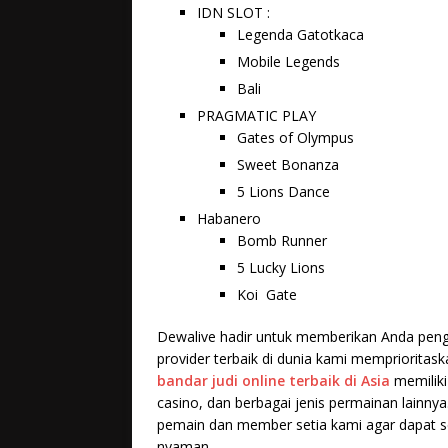
IDN SLOT :
Legenda Gatotkaca
Mobile Legends
Bali
PRAGMATIC PLAY
Gates of Olympus
Sweet Bonanza
5 Lions Dance
Habanero
Bomb Runner
5 Lucky Lions
Koi Gate
Dewalive hadir untuk memberikan Anda pe
provider terbaik di dunia kami mempriorita
bandar judi online terbaik di Asia
memiliki
casino, dan berbagai jenis permainan lainnya.
pemain dan member setia kami agar dapat s
nyaman.