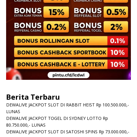
Berita Terbaru
DEWALIVE JACKPOT SLOT DI RABBIT HEIST Rp 100.500.000,-
LUNAS
DEWALIVE JACKPOT TOGEL DI SYDNEY LOTTO Rp
80.750.000,- LUNAS
DEWALIVE JACKPOT SLOT DI SATOSHI SPINS Rp 73.000.000,-