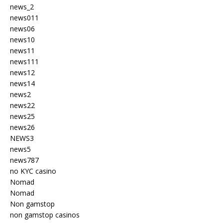
news_2
news011
news06
news10
news11
news111
news12
news14
news2
news22
news25
news26
NEWS3
news5
news787
no KYC casino
Nomad
Nomad
Non gamstop
non gamstop casinos