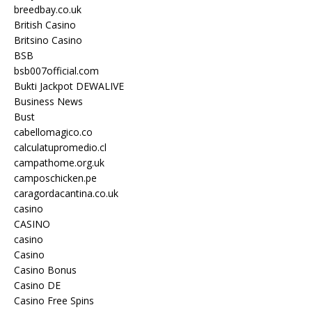
breedbay.co.uk
British Casino
Britsino Casino
BSB
bsb007official.com
Bukti Jackpot DEWALIVE
Business News
Bust
cabellomagico.co
calculatupromedio.cl
campathome.org.uk
camposchicken.pe
caragordacantina.co.uk
casino
CASINO
casino
Casino
Casino Bonus
Casino DE
Casino Free Spins