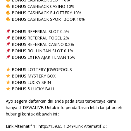
BONUS CASHBACK CASINO 10%
BONUS CASHBACK E-LOTTERY 10%
BONUS CASHBACK SPORTBOOK 10%
BONUS REFERRAL SLOT 0.5%
BONUS REFERRAL TOGEL 2%
BONUS REFERRAL CASINO 0.2%
BONUS ROLLINGAN SLOT 0.1%
BONUS EXTRA AJAK TEMAN 15%
BONUS LOTTERY JOWOPOOLS
BONUS MYSTERY BOX
BONUS LUCKY SPIN
BONUS 5 LUCKY BALL
Ayo segera daftarkan diri anda pada situs terpercaya kami
hanya di DEWALIVE. Untuk info pendaftaran lebih lanjut boleh
hubungi kontak dibawah ini :
Link Alternatif 1 : http://159.65.1.249/Link Alternatif 2 :