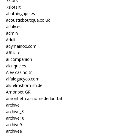
7Slots
7slots.it
abathingape.es
acousticboutique.co.uk
adaly.es
admin
Adult
adymainox.com
Affiliate
ai companion
alcrique.es
Alev casino tr
alfalegacyco.com
als-elmshorn-sh.de
Amonbet GR
amonbet-casino-nederland.nl
archive
archive_3
archive10
archive9
archivee