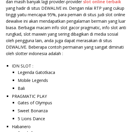
dan masih banyak lagi provider-provider
slot online terbaik
yang hadir di situs DEWALIVE ini. Dengan nilai RTP yang cukup
tinggi yaitu mencapai 95%, para pemain di situs judi slot online
dewalive ini akan mendapatkan pengalaman bermain yang luar
biasa. Berbagai macam info slot gacor pragmatic, info slot anti
rungkad, slot maxwin yang sering dibagikan di media sosial
oleh pengguna lain, anda juga dapat merasakan di situs
DEWALIVE. Beberapa contoh permainan yang sangat diminati
oleh slotter indonesia adalah :
IDN SLOT :
Legenda Gatotkaca
Mobile Legends
Bali
PRAGMATIC PLAY
Gates of Olympus
Sweet Bonanza
5 Lions Dance
Habanero