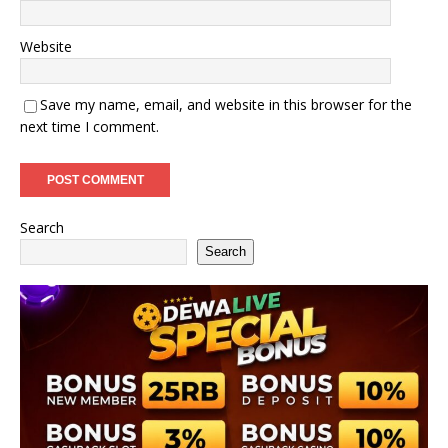
Website
Save my name, email, and website in this browser for the
next time I comment.
Search
Search