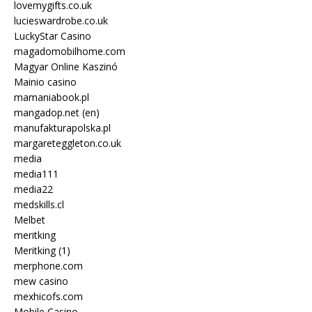
lovemygifts.co.uk
lucieswardrobe.co.uk
LuckyStar Casino
magadomobilhome.com
Magyar Online Kaszinó
Mainio casino
mamaniabook.pl
mangadop.net (en)
manufakturapolska.pl
margareteggleton.co.uk
media
media111
media22
medskills.cl
Melbet
meritking
Meritking (1)
merphone.com
mew casino
mexhicofs.com
Mobile Casino