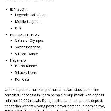
IDN SLOT :
Legenda Gatotkaca
Mobile Legends
Bali
PRAGMATIC PLAY
Gates of Olympus
Sweet Bonanza
5 Lions Dance
Habanero
Bomb Runner
5 Lucky Lions
Koi Gate
Untuk dapat memainkan permainan dalam situs judi online
terbaik di Indonesia ini, para pemain cukup melakukan deposit
minimal 10.000 rupiah. Dengan ditunjang oleh proses deposit
cepat dan withdraw yang pasti dibayar berapapun nominalnya,