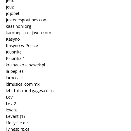
jeuxi
jeuz
jojobet
justedespoutines.com
kaasinonl.org
karoonpilatesjavea.com
Kasyno
Kasyno w Polsce
Klubnika
Klubnika 1
krainaekozabawek.pl
la-pepi.es
larocca.cl
ldmusical.com.mx
lets-talk-mortgages.co.uk
Lev
Lev 2
levant
Levant (1)
lifecycler.de
livingspirit.ca