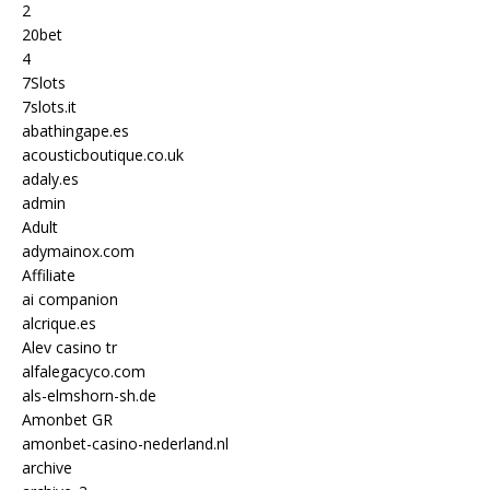
2
20bet
4
7Slots
7slots.it
abathingape.es
acousticboutique.co.uk
adaly.es
admin
Adult
adymainox.com
Affiliate
ai companion
alcrique.es
Alev casino tr
alfalegacyco.com
als-elmshorn-sh.de
Amonbet GR
amonbet-casino-nederland.nl
archive