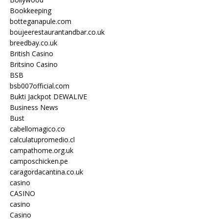
Bookkeeping
botteganapule.com
boujeerestaurantandbar.co.uk
breedbay.co.uk
British Casino
Britsino Casino
BSB
bsb007official.com
Bukti Jackpot DEWALIVE
Business News
Bust
cabellomagico.co
calculatupromedio.cl
campathome.org.uk
camposchicken.pe
caragordacantina.co.uk
casino
CASINO
casino
Casino