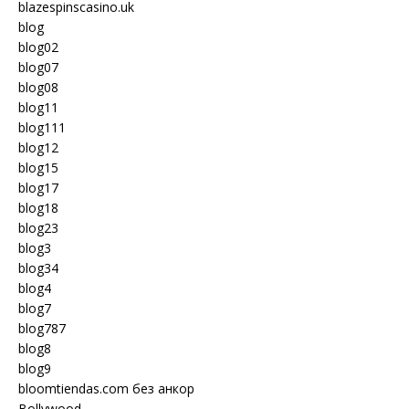
blazespinscasino.uk
blog
blog02
blog07
blog08
blog11
blog111
blog12
blog15
blog17
blog18
blog23
blog3
blog34
blog4
blog7
blog787
blog8
blog9
bloomtiendas.com без анкор
Bollywood