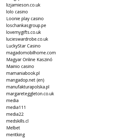
lizjamieson.co.uk
lolo casino
Loonie play casino
loschankasgroup.pe
lovemygifts.co.uk
lucieswardrobe.co.uk
LuckyStar Casino
magadomobilhome.com
Magyar Online Kaszinó
Mainio casino
mamaniabook.pl
mangadop.net (en)
manufakturapolska.pl
margareteggleton.co.uk
media
media111
media22
medskills.cl
Melbet
meritking