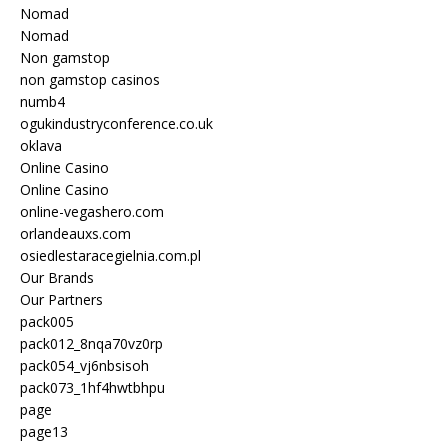
Nomad
Nomad
Non gamstop
non gamstop casinos
numb4
ogukindustryconference.co.uk
oklava
Online Casino
Online Casino
online-vegashero.com
orlandeauxs.com
osiedlestaracegielnia.com.pl
Our Brands
Our Partners
pack005
pack012_8nqa70vz0rp
pack054_vj6nbsisoh
pack073_1hf4hwtbhpu
page
page13