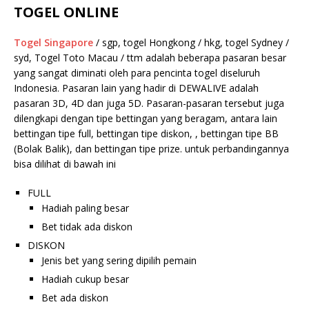
TOGEL ONLINE
Togel Singapore
/ sgp, togel Hongkong / hkg, togel Sydney /
syd, Togel Toto Macau / ttm adalah beberapa pasaran besar
yang sangat diminati oleh para pencinta togel diseluruh
Indonesia. Pasaran lain yang hadir di DEWALIVE adalah
pasaran 3D, 4D dan juga 5D. Pasaran-pasaran tersebut juga
dilengkapi dengan tipe bettingan yang beragam, antara lain
bettingan tipe full, bettingan tipe diskon, , bettingan tipe BB
(Bolak Balik), dan bettingan tipe prize. untuk perbandingannya
bisa dilihat di bawah ini
FULL
Hadiah paling besar
Bet tidak ada diskon
DISKON
Jenis bet yang sering dipilih pemain
Hadiah cukup besar
Bet ada diskon