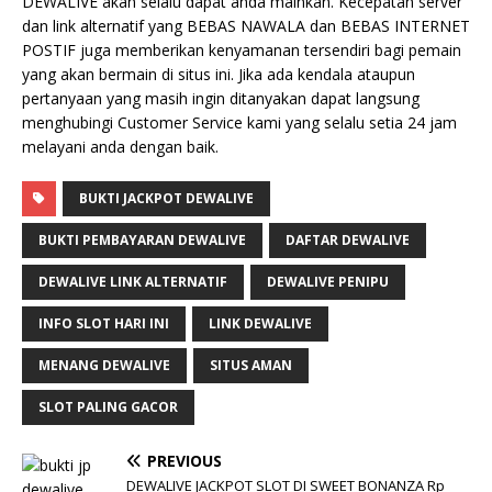
DEWALIVE akan selalu dapat anda mainkan. Kecepatan server
dan link alternatif yang BEBAS NAWALA dan BEBAS INTERNET
POSTIF juga memberikan kenyamanan tersendiri bagi pemain
yang akan bermain di situs ini. Jika ada kendala ataupun
pertanyaan yang masih ingin ditanyakan dapat langsung
menghubingi Customer Service kami yang selalu setia 24 jam
melayani anda dengan baik.
BUKTI JACKPOT DEWALIVE
BUKTI PEMBAYARAN DEWALIVE
DAFTAR DEWALIVE
DEWALIVE LINK ALTERNATIF
DEWALIVE PENIPU
INFO SLOT HARI INI
LINK DEWALIVE
MENANG DEWALIVE
SITUS AMAN
SLOT PALING GACOR
PREVIOUS
DEWALIVE JACKPOT SLOT DI SWEET BONANZA Rp