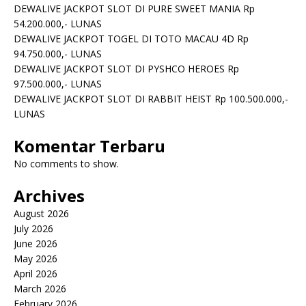
DEWALIVE JACKPOT SLOT DI PURE SWEET MANIA Rp
54.200.000,- LUNAS
DEWALIVE JACKPOT TOGEL DI TOTO MACAU 4D Rp
94.750.000,- LUNAS
DEWALIVE JACKPOT SLOT DI PYSHCO HEROES Rp
97.500.000,- LUNAS
DEWALIVE JACKPOT SLOT DI RABBIT HEIST Rp 100.500.000,-
LUNAS
Komentar Terbaru
No comments to show.
Archives
August 2026
July 2026
June 2026
May 2026
April 2026
March 2026
February 2026