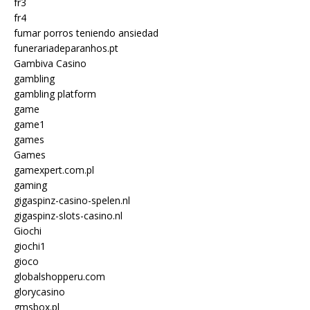
fr3
fr4
fumar porros teniendo ansiedad
funerariadeparanhos.pt
Gambiva Casino
gambling
gambling platform
game
game1
games
Games
gamexpert.com.pl
gaming
gigaspinz-casino-spelen.nl
gigaspinz-slots-casino.nl
Giochi
giochi1
gioco
globalshopperu.com
glorycasino
gmsbox.pl