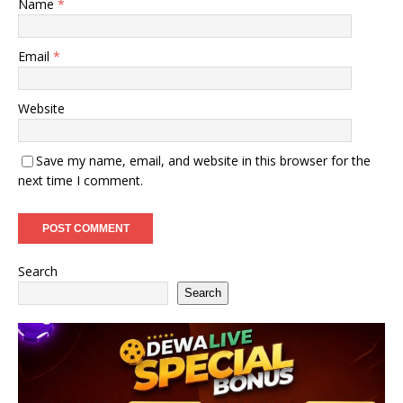
Name
*
Email
*
Website
Save my name, email, and website in this browser for the
next time I comment.
Search
Search