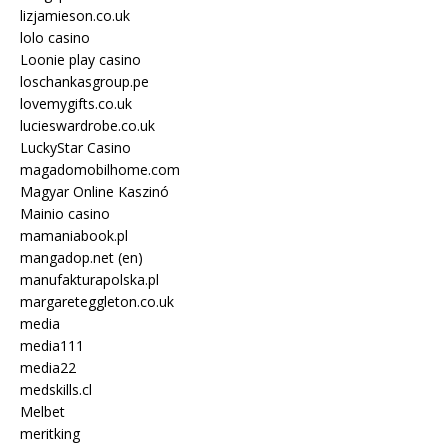
lizjamieson.co.uk
lolo casino
Loonie play casino
loschankasgroup.pe
lovemygifts.co.uk
lucieswardrobe.co.uk
LuckyStar Casino
magadomobilhome.com
Magyar Online Kaszinó
Mainio casino
mamaniabook.pl
mangadop.net (en)
manufakturapolska.pl
margareteggleton.co.uk
media
media111
media22
medskills.cl
Melbet
meritking