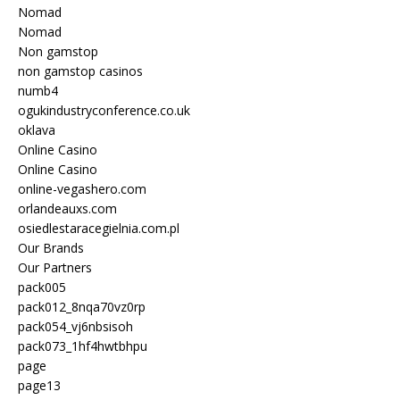
Nomad
Nomad
Non gamstop
non gamstop casinos
numb4
ogukindustryconference.co.uk
oklava
Online Casino
Online Casino
online-vegashero.com
orlandeauxs.com
osiedlestaracegielnia.com.pl
Our Brands
Our Partners
pack005
pack012_8nqa70vz0rp
pack054_vj6nbsisoh
pack073_1hf4hwtbhpu
page
page13