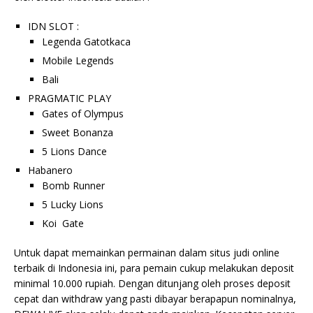
IDN SLOT :
Legenda Gatotkaca
Mobile Legends
Bali
PRAGMATIC PLAY
Gates of Olympus
Sweet Bonanza
5 Lions Dance
Habanero
Bomb Runner
5 Lucky Lions
Koi Gate
Untuk dapat memainkan permainan dalam situs judi online
terbaik di Indonesia ini, para pemain cukup melakukan deposit
minimal 10.000 rupiah. Dengan ditunjang oleh proses deposit
cepat dan withdraw yang pasti dibayar berapapun nominalnya,