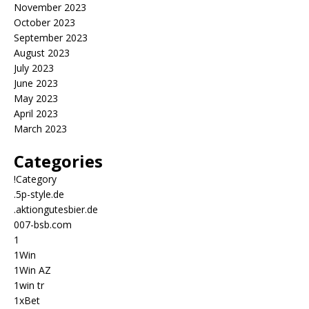
November 2023
October 2023
September 2023
August 2023
July 2023
June 2023
May 2023
April 2023
March 2023
Categories
!Category
.5p-style.de
.aktiongutesbier.de
007-bsb.com
1
1Win
1Win AZ
1win tr
1xBet