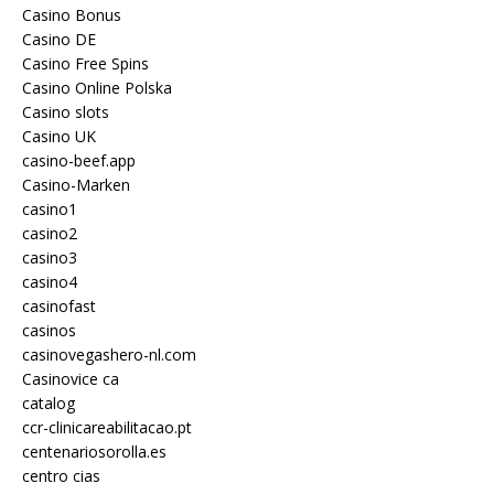
Casino Bonus
Casino DE
Casino Free Spins
Casino Online Polska
Casino slots
Casino UK
casino-beef.app
Casino-Marken
casino1
casino2
casino3
casino4
casinofast
casinos
casinovegashero-nl.com
Casinovice ca
catalog
ccr-clinicareabilitacao.pt
centenariosorolla.es
centro cias