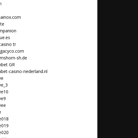
n
ainox.com
ate
ompanion
que.es
casino tr
legacyco.com
lmshorn-sh.de
bet GR
et-casino-nederland.nl
ve
ve_3
ve10
ve9
vee
e
le018
le019
le020