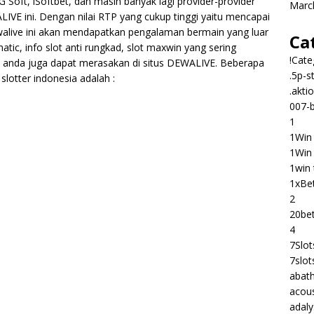
 Soft, iSoftbet, dan masih banyak lagi provider-provider
Marc
LIVE ini. Dengan nilai RTP yang cukup tinggi yaitu mencapai
dewalive ini akan mendapatkan pengalaman bermain yang luar
Ca
tic, info slot anti rungkad, slot maxwin yang sering
!Cate
n, anda juga dapat merasakan di situs DEWALIVE. Beberapa
.5p-s
lotter indonesia adalah :
.akti
007-
1
1Win
1Win
1win 
1xBe
2
20be
4
7Slot
7slots
abath
acous
adaly