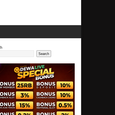
ch
Search