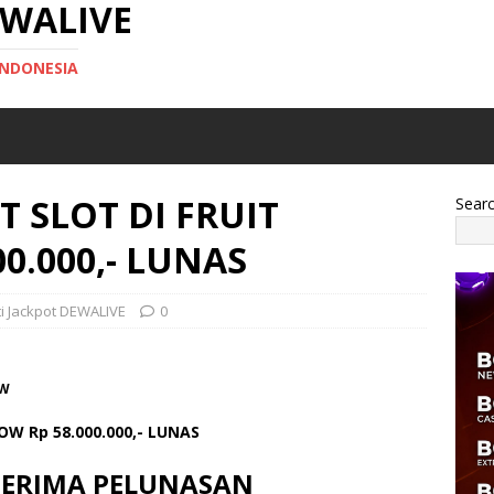
EWALIVE
 INDONESIA
 SLOT DI FRUIT
Sear
0.000,- LUNAS
i Jackpot DEWALIVE
0
OW
OW Rp 58.000.000,- LUNAS
NERIMA PELUNASAN