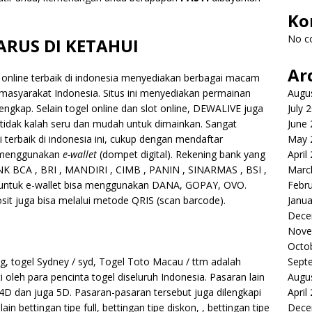
Ko
No c
ARUS DI KETAHUI
Ar
i online terbaik di indonesia menyediakan berbagai macam
 masyarakat Indonesia. Situs ini menyediakan permainan
Augu
lengkap. Selain togel online dan slot online, DEWALIVE juga
July 
tidak kalah seru dan mudah untuk dimainkan. Sangat
June
 terbaik di indonesia ini, cukup dengan mendaftar
May 
a menggunakan
e-wallet
(dompet digital). Rekening bank yang
April
ANK BCA , BRI , MANDIRI , CIMB , PANIN , SINARMAS , BSI ,
Marc
ntuk e-wallet bisa menggunakan DANA, GOPAY, OVO.
Febr
sit juga bisa melalui metode QRIS (scan barcode).
Janua
Dece
Nove
Octo
g, togel Sydney / syd, Togel Toto Macau / ttm adalah
Sept
oleh para pencinta togel diseluruh Indonesia. Pasaran lain
Augu
4D dan juga 5D. Pasaran-pasaran tersebut juga dilengkapi
April
n bettingan tipe full, bettingan tipe diskon, , bettingan tipe
Dece