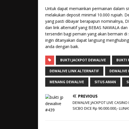
Untuk dapat memainkan permainan dalam situs
melakukan deposit minimal 10.000 rupiah. D
yang pasti dibayar berapapun nominalnya, D
dan link alternatif yang BEBAS NAWALA d
tersendiri bagi pemain yang akan bermain di 
ingin ditanyakan dapat langsung menghubingi
anda dengan baik.
BUKTI JACKPOT DEWALIVE
BUKTI
DEWALIVE LINK ALTERNATIF
DEWALIVE 
MENANG DEWALIVE
SITUS AMAN
S
PREVIOUS
DEWALIVE JACKPOT LIVE CASINO 
SICBO DICE Rp 90.000.000,- LUNA