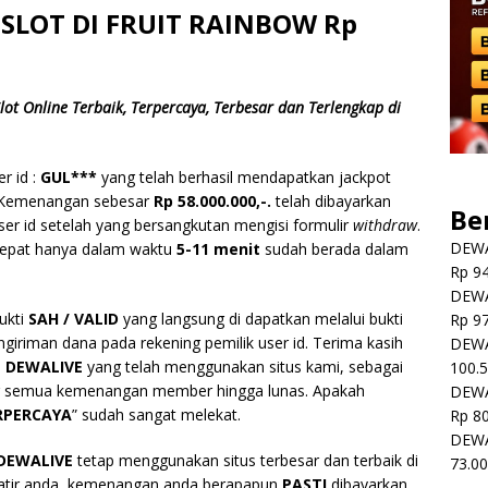
 SLOT DI FRUIT RAINBOW Rp
Slot Online Terbaik, Terpercaya, Terbesar dan Terlengkap di
r id :
GUL***
yang telah berhasil mendapatkan jackpot
 Kemenangan sebesar
Rp 58.000.000,-.
telah dibayarkan
Be
ser id setelah yang bersangkutan mengisi formulir
withdraw
.
DEWA
cepat hanya dalam waktu
5-11 menit
sudah berada dalam
Rp 9
DEWA
bukti
SAH / VALID
yang langsung di dapatkan melalui bukti
Rp 9
giriman dana pada rekening pemilik user id. Terima kasih
DEWA
a
DEWALIVE
yang telah menggunakan situs kami, sebagai
100.
r semua kemenangan member hingga lunas. Apakah
DEWA
RPERCAYA
” sudah sangat melekat.
Rp 8
DEWA
DEWALIVE
tetap menggunakan situs terbesar dan terbaik di
73.0
watir anda, kemenangan anda berapapun
PASTI
dibayarkan