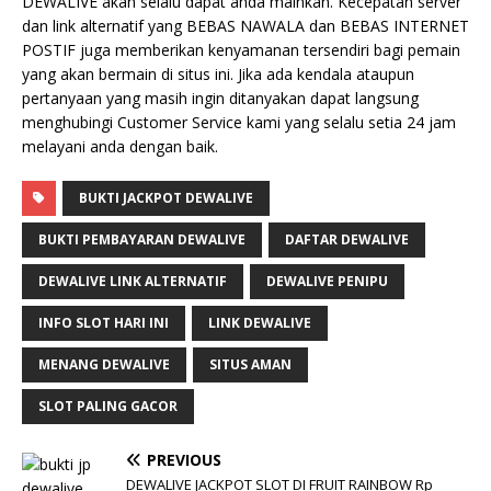
DEWALIVE akan selalu dapat anda mainkan. Kecepatan server
dan link alternatif yang BEBAS NAWALA dan BEBAS INTERNET
POSTIF juga memberikan kenyamanan tersendiri bagi pemain
yang akan bermain di situs ini. Jika ada kendala ataupun
pertanyaan yang masih ingin ditanyakan dapat langsung
menghubingi Customer Service kami yang selalu setia 24 jam
melayani anda dengan baik.
BUKTI JACKPOT DEWALIVE
BUKTI PEMBAYARAN DEWALIVE
DAFTAR DEWALIVE
DEWALIVE LINK ALTERNATIF
DEWALIVE PENIPU
INFO SLOT HARI INI
LINK DEWALIVE
MENANG DEWALIVE
SITUS AMAN
SLOT PALING GACOR
PREVIOUS
DEWALIVE JACKPOT SLOT DI FRUIT RAINBOW Rp