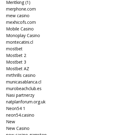
Meritking (1)
merphone.com
mew casino
mexhicofs.com
Mobile Casino
Monoplay Casino
montecatini.cl
mostbet
Mostbet 2
Mostbet 3
Mostbet AZ
mrthrills casino
municasablanca.cl
murobeachclub.es
Nasi partnerzy
natplanforum.org.uk
Neon54 1
neon54.casino
New
New Casino
new casino gamstop