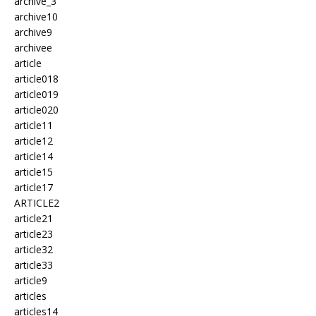
archive_3
archive10
archive9
archivee
article
article018
article019
article020
article11
article12
article14
article15
article17
ARTICLE2
article21
article23
article32
article33
article9
articles
articles14