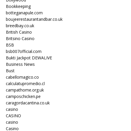
Bookkeeping
botteganapule.com
boujeerestaurantandbar.co.uk
breedbay.co.uk
British Casino
Britsino Casino
BSB
bsb007official.com
Bukti Jackpot DEWALIVE
Business News
Bust
cabellomagico.co
calculatupromedio.cl
campathome.org.uk
camposchicken.pe
caragordacantina.co.uk
casino
CASINO
casino
Casino