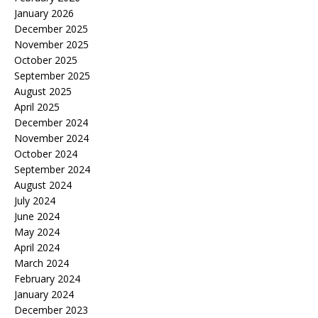
January 2026
December 2025
November 2025
October 2025
September 2025
August 2025
April 2025
December 2024
November 2024
October 2024
September 2024
August 2024
July 2024
June 2024
May 2024
April 2024
March 2024
February 2024
January 2024
December 2023