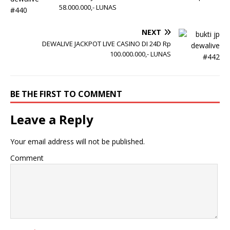
58.000.000,- LUNAS
NEXT
DEWALIVE JACKPOT LIVE CASINO DI 24D Rp
100.000.000,- LUNAS
BE THE FIRST TO COMMENT
Leave a Reply
Your email address will not be published.
Comment