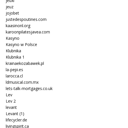
jeuxi
jeuz
jojobet
justedespoutines.com
kaasinonl.org
karoonpilatesjavea.com
Kasyno
Kasyno w Polsce
Klubnika
Klubnika 1
krainaekozabawek.pl
la-pepi.es
larocca.cl
ldmusical.com.mx
lets-talk-mortgages.co.uk
Lev
Lev 2
levant
Levant (1)
lifecycler.de
livingspirit.ca