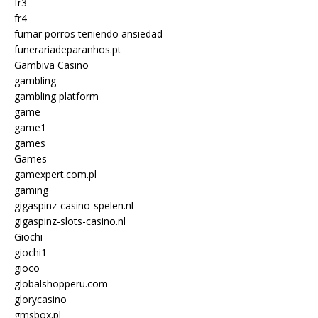
fr3
fr4
fumar porros teniendo ansiedad
funerariadeparanhos.pt
Gambiva Casino
gambling
gambling platform
game
game1
games
Games
gamexpert.com.pl
gaming
gigaspinz-casino-spelen.nl
gigaspinz-slots-casino.nl
Giochi
giochi1
gioco
globalshopperu.com
glorycasino
gmsbox.pl