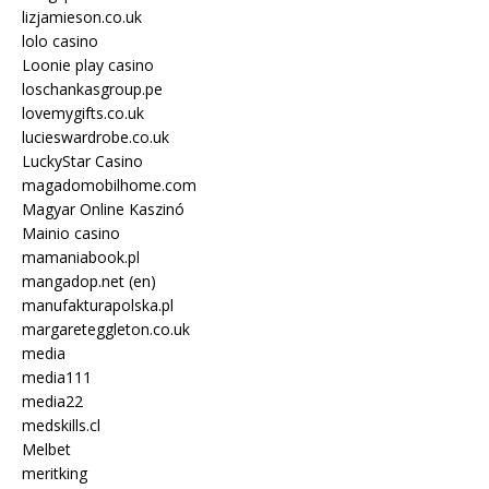
lizjamieson.co.uk
lolo casino
Loonie play casino
loschankasgroup.pe
lovemygifts.co.uk
lucieswardrobe.co.uk
LuckyStar Casino
magadomobilhome.com
Magyar Online Kaszinó
Mainio casino
mamaniabook.pl
mangadop.net (en)
manufakturapolska.pl
margareteggleton.co.uk
media
media111
media22
medskills.cl
Melbet
meritking