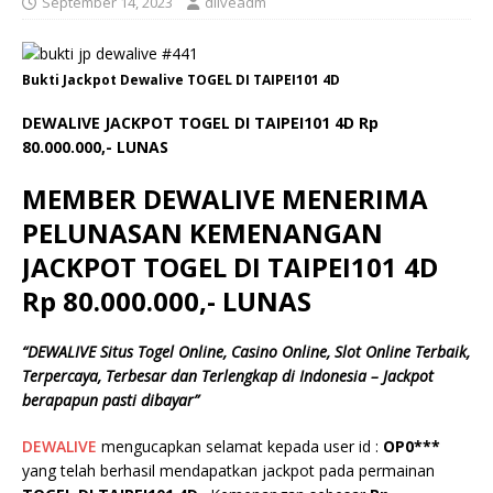
September 14, 2023
dliveadm
Bukti Jackpot Dewalive TOGEL DI TAIPEI101 4D
DEWALIVE JACKPOT TOGEL DI TAIPEI101 4D Rp
80.000.000,- LUNAS
MEMBER DEWALIVE MENERIMA
PELUNASAN KEMENANGAN
JACKPOT TOGEL DI TAIPEI101 4D
Rp 80.000.000,- LUNAS
“
DEWALIVE
Situs Togel Online, Casino Online, Slot Online Terbaik,
Terpercaya, Terbesar dan Terlengkap di Indonesia – Jackpot
berapapun pasti dibayar”
DEWALIVE
mengucapkan selamat kepada user id :
OP0***
yang telah berhasil mendapatkan jackpot pada permainan