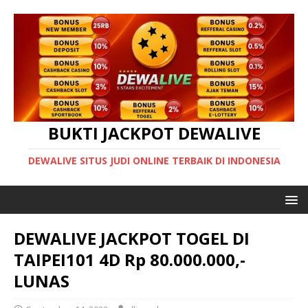
BUKTI JACKPOT DEWALIVE
DEWALIVE SITUS JUDI ONLINE TERBAIK DI INDONESIA
DEWALIVE JACKPOT TOGEL DI
TAIPEI101 4D Rp 80.000.000,-
LUNAS