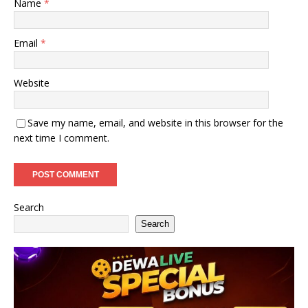
Name
*
Email
*
Website
Save my name, email, and website in this browser for the
next time I comment.
Search
Search