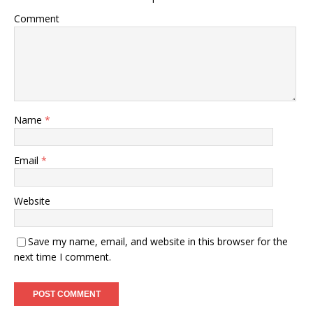
Comment
Name
*
Email
*
Website
Save my name, email, and website in this browser for the
next time I comment.