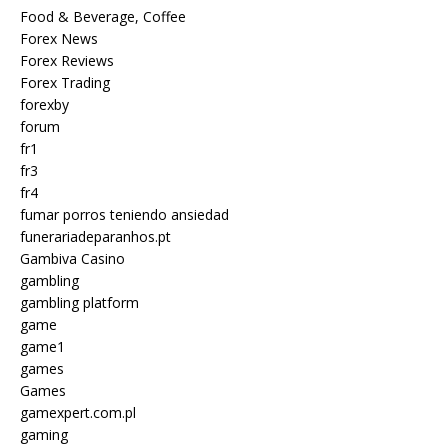
Food & Beverage, Coffee
Forex News
Forex Reviews
Forex Trading
forexby
forum
fr1
fr3
fr4
fumar porros teniendo ansiedad
funerariadeparanhos.pt
Gambiva Casino
gambling
gambling platform
game
game1
games
Games
gamexpert.com.pl
gaming