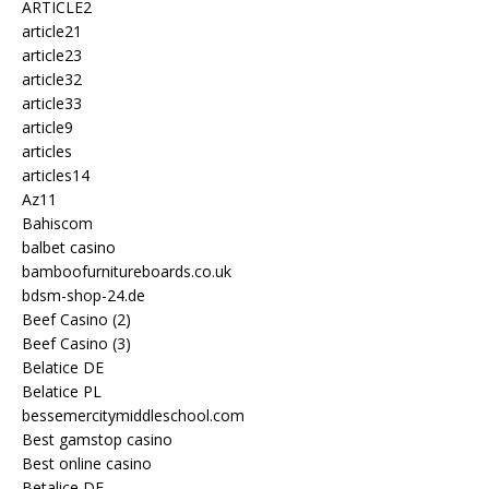
ARTICLE2
article21
article23
article32
article33
article9
articles
articles14
Az11
Bahiscom
balbet casino
bamboofurnitureboards.co.uk
bdsm-shop-24.de
Beef Casino (2)
Beef Casino (3)
Belatice DE
Belatice PL
bessemercitymiddleschool.com
Best gamstop casino
Best online casino
Betalice DE