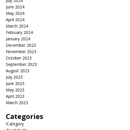
July 2024
June 2024
May 2024
April 2024
March 2024
February 2024
January 2024
December 2023
November 2023
October 2023
September 2023
August 2023
July 2023
June 2023
May 2023
April 2023
March 2023
Categories
!Category