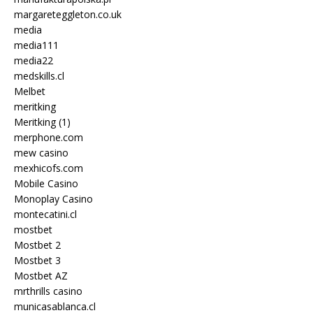
margareteggleton.co.uk
media
media111
media22
medskills.cl
Melbet
meritking
Meritking (1)
merphone.com
mew casino
mexhicofs.com
Mobile Casino
Monoplay Casino
montecatini.cl
mostbet
Mostbet 2
Mostbet 3
Mostbet AZ
mrthrills casino
municasablanca.cl