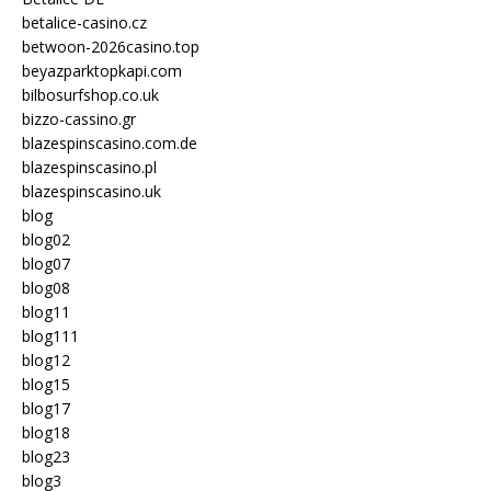
betalice-casino.cz
betwoon-2026casino.top
beyazparktopkapi.com
bilbosurfshop.co.uk
bizzo-cassino.gr
blazespinscasino.com.de
blazespinscasino.pl
blazespinscasino.uk
blog
blog02
blog07
blog08
blog11
blog111
blog12
blog15
blog17
blog18
blog23
blog3