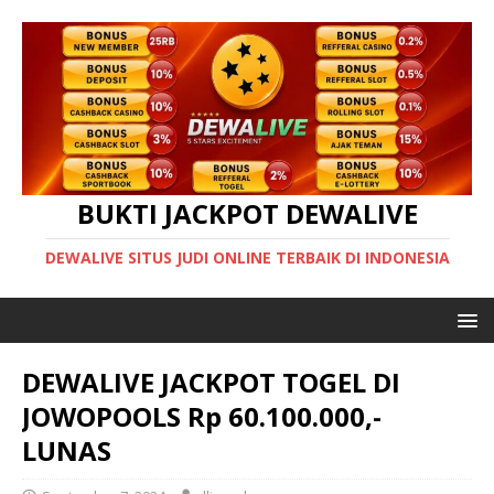
BUKTI JACKPOT DEWALIVE
DEWALIVE SITUS JUDI ONLINE TERBAIK DI INDONESIA
DEWALIVE JACKPOT TOGEL DI
JOWOPOOLS Rp 60.100.000,-
LUNAS