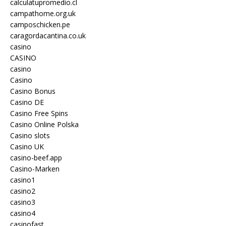
calculatupromedio.cl
campathome.org.uk
camposchicken.pe
caragordacantina.co.uk
casino
CASINO
casino
Casino
Casino Bonus
Casino DE
Casino Free Spins
Casino Online Polska
Casino slots
Casino UK
casino-beef.app
Casino-Marken
casino1
casino2
casino3
casino4
casinofast