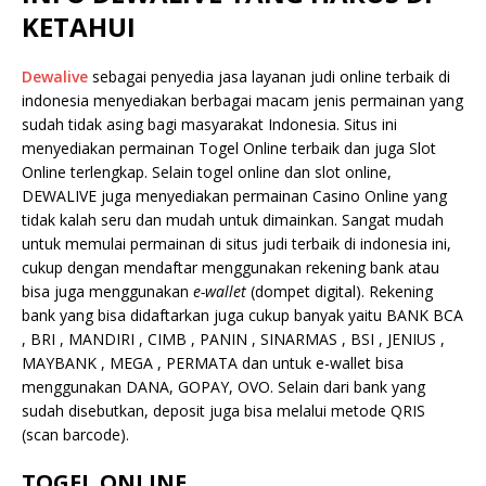
KETAHUI
Dewalive
sebagai penyedia jasa layanan judi online terbaik di
indonesia menyediakan berbagai macam jenis permainan yang
sudah tidak asing bagi masyarakat Indonesia. Situs ini
menyediakan permainan Togel Online terbaik dan juga Slot
Online terlengkap. Selain togel online dan slot online,
DEWALIVE juga menyediakan permainan Casino Online yang
tidak kalah seru dan mudah untuk dimainkan. Sangat mudah
untuk memulai permainan di situs judi terbaik di indonesia ini,
cukup dengan mendaftar menggunakan rekening bank atau
bisa juga menggunakan
e-wallet
(dompet digital). Rekening
bank yang bisa didaftarkan juga cukup banyak yaitu BANK BCA
, BRI , MANDIRI , CIMB , PANIN , SINARMAS , BSI , JENIUS ,
MAYBANK , MEGA , PERMATA dan untuk e-wallet bisa
menggunakan DANA, GOPAY, OVO. Selain dari bank yang
sudah disebutkan, deposit juga bisa melalui metode QRIS
(scan barcode).
TOGEL ONLINE