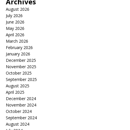
Archives
August 2026
July 2026
June 2026
May 2026
April 2026
March 2026
February 2026
January 2026
December 2025
November 2025
October 2025
September 2025
August 2025
April 2025
December 2024
November 2024
October 2024
September 2024
August 2024