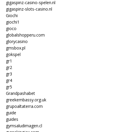
gigaspinz-casino-spelen.nl
gigaspinz-slots-casino.nl
Giochi
giochi1
gioco
globalshopperu.com
glorycasino
gmsbox.pl
gokspel
gr1
gr2
gr3
gr4
gr5
Grandpashabet
greekembassy.org.uk
grupoaltaterra.com
guide
guides
gymsaludimagen.cl