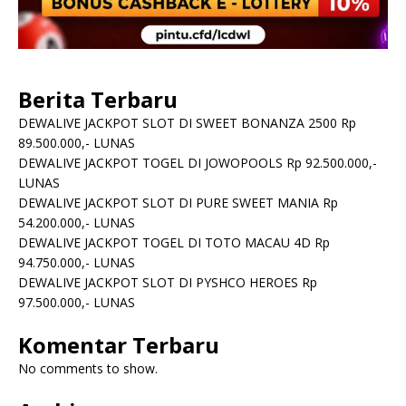
Berita Terbaru
DEWALIVE JACKPOT SLOT DI SWEET BONANZA 2500 Rp
89.500.000,- LUNAS
DEWALIVE JACKPOT TOGEL DI JOWOPOOLS Rp 92.500.000,-
LUNAS
DEWALIVE JACKPOT SLOT DI PURE SWEET MANIA Rp
54.200.000,- LUNAS
DEWALIVE JACKPOT TOGEL DI TOTO MACAU 4D Rp
94.750.000,- LUNAS
DEWALIVE JACKPOT SLOT DI PYSHCO HEROES Rp
97.500.000,- LUNAS
Komentar Terbaru
No comments to show.