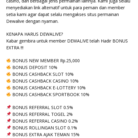
casino, dan berbagai jenis permainan lainnya. Kami juga selalu
menyediakan link alternatif untuk para pemain dan member
setia kami agar dapat selalu mengakses situs permainan
Dewalive dengan nyaman.
KENAPA HARUS DEWALIVE?
Kabar gembira untuk member DEWALIVE telah Hadir BONUS
EXTRA !!!
BONUS NEW MEMBER Rp.25,000
BONUS DEPOSIT 10%
BONUS CASHBACK SLOT 10%
BONUS CASHBACK CASINO 10%
BONUS CASHBACK E-LOTTERY 10%
BONUS CASHBACK SPORTBOOK 10%
BONUS REFERRAL SLOT 0.5%
BONUS REFERRAL TOGEL 2%
BONUS REFERRAL CASINO 0.2%
BONUS ROLLINGAN SLOT 0.1%
BONUS EXTRA AJAK TEMAN 15%